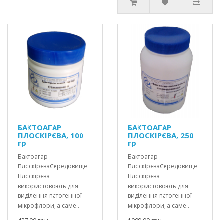
БАКТОАГАР
БАКТОАГАР
ПЛОCКІРЄВА, 100
ПЛОCКІРЄВА, 250
гр
гр
Бактоагар
Бактоагар
ПлоскірєваСередовище
ПлоскірєваСередовище
Плоскірєва
Плоскірєва
використовоють для
використовоють для
виділення патогенної
виділення патогенної
мікрофлори, а саме..
мікрофлори, а саме..