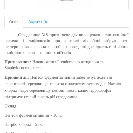
Опис
Відгуків (0)
Середовище №8 призначене для вирощування синьогнійної
палички і стафілококів при контролі мікробної забрудненості
нестерильних лікарських засобів, проведенні досліджень санітарних
і клінічних зразків та інших об'єктів.
Призначення:
Накопичення Pseudomonas aeruginosa та
Staphylococcus aureus
Принцип дії:
Пептон ферментативний забезпечує поживні
властивості середовища, глюкоза є джерелом вуглеводів. Натрію
хлорид надає середовищу ізотонічності, калію гідрофосфат
підтримує сталий рівень
pH середовища.
Склад:
Пептон ферментативний - 10 г/л
Натрію хлорид - 5 г/л