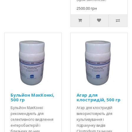
2500.00 грн
Бульйон МакКонкі,
Агар для
500 гр
клостридій, 500 гр
Бульйон МакКонкі
Агар для клостридій
рекомендують для
використовують для
селективного виділення
культивування і
ентеробактерій і
підрахунку видів
близьких до них
Clostridium та інших