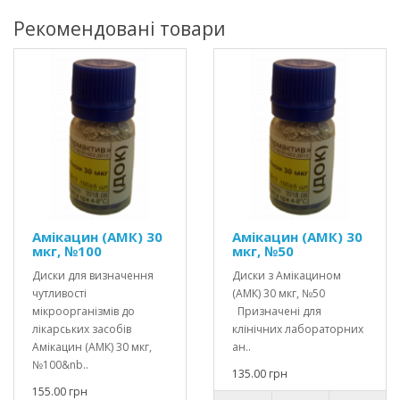
Рекомендовані товари
Амікацин (АМК) 30
Амікацин (АМК) 30
мкг, №100
мкг, №50
Диски для визначення
Диски з Амікацином
чутливості
(АМК) 30 мкг, №50
мікроорганізмів до
Призначені для
лікарських засобів
клінічних лабораторних
Амікацин (АМК) 30 мкг,
ан..
№100&nb..
135.00 грн
155.00 грн