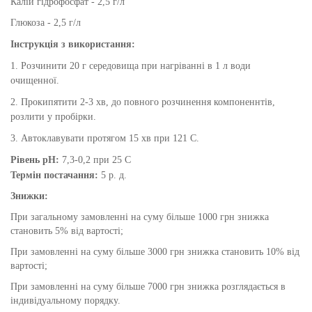
Калій гідрофосфат -
2,5 г/л
Глюкоза - 2,5 г/л
Інструкція з використання:
1. Розчинити 20 г середовища при нагріванні в 1 л води
очищенної.
2
. Прокипятити 2-3 хв, до повного розчинення компоненнтів,
розлити у пробірки.
3. Автоклавувати протягом 15 хв при 121 С.
Рівень pH:
7,3-0,2 при 25 С
Термін постачання:
5 р. д.
Знижки:
При загальному замовленні на суму більше 1000 грн знижка
становить 5% від вартості;
При замовленні на суму більше 3000 грн знижка становить 10% від
вартості;
При замовленні на суму більше 7000 грн знижка розглядається в
індивідуальному порядку.