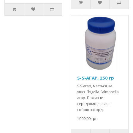
S-S-АГАР, 250 гр
S-S-агар, мається на
увазі Shigella-Salmonella
агар. Поживне
середовище являє
собою закорд..
1009.00 грн