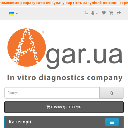
о розрахувати очікувану вартість закупівлі: поживні середовища 
0 item(s) - 0.00 грн
Категорії