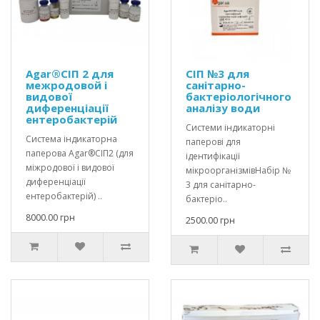
Agar®СІП 2 для
СІП №3 для
межродовой і
санітарно-
видової
бактеріологічного
диференціації
аналізу води
ентеробактерій
Системи індикаторні
Система індикаторна
паперові для
паперова Agar®СІП2 (для
ідентифікації
міжродової і видової
мікроорганізмівНабір №
диференціації
3 для санітарно-
ентеробактерій) ..
бактеріо..
8000.00 грн
2500.00 грн