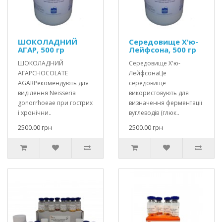
ШОКОЛАДНИЙ
Середовище Х'ю-
АГАР, 500 гр
Лейфсона, 500 гр
ШОКОЛАДНИЙ
Середовище Х'ю-
АГАРCHOCOLATE
ЛейфсонаЦе
AGARРекомендують для
середовище
виділення Neisseria
використовують для
gonorrhoeae при гострих
визначення ферментації
і хронічни..
вуглеводів (глюк..
2500.00 грн
2500.00 грн