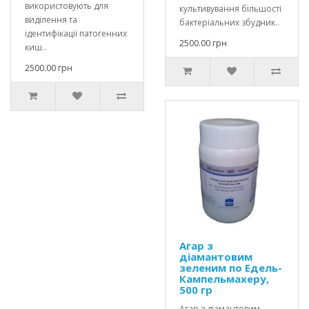
використовують для
культивування більшості
виділення та
бактеріальних збудник..
ідентифікації патогенних
2500.00 грн
киш..
2500.00 грн
Агар з
діамантовим
зеленим по Едель-
Кампельмахеру,
500 гр
Агар з діамантовим