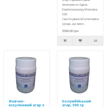
зеленим по Едель-
КампельмахеруУпаковка
500
гзастосуванняСелективна
среда, що вико..
3580.00 грн
Жовчно-
Колумбійський
ескуліновий агар з
агар, 500 гр