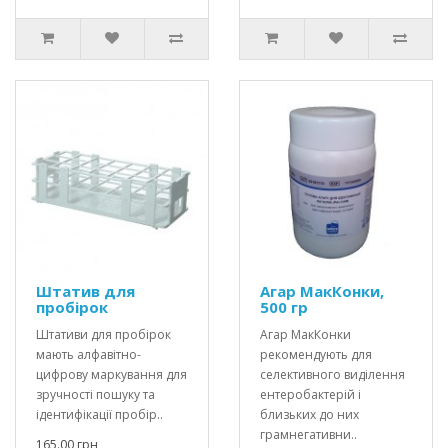
Штатив для
Агар МакКонки,
пробірок
500 гр
Штативи для пробірок
Агар МакКонки
мають алфавітно-
рекомендують для
цифрову маркування для
селективного виділення
зручності пошуку та
ентеробактерій і
ідентифікації пробір..
близьких до них
грамнегативни..
165.00 грн