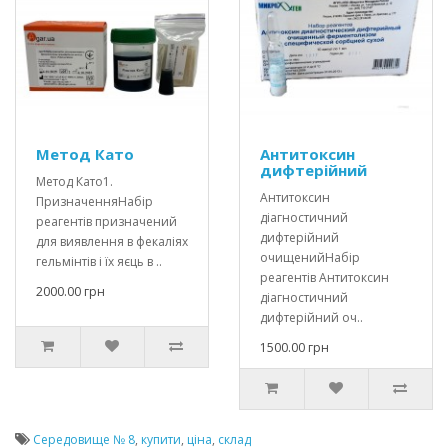
Метод Като
Антитоксин
дифтерійний
Метод Като1.
Антитоксин
ПризначенняНабір
діагностичний
реагентів призначений
дифтерійний
для виявлення в фекаліях
очищенийНабір
гельмінтів і їх яєць в ..
реагентів Антитоксин
2000.00 грн
діагностичний
дифтерійний оч..
1500.00 грн
Середовище № 8
,
купити
,
ціна
,
склад