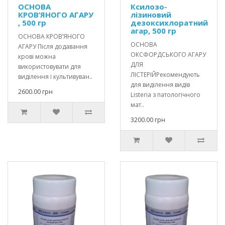
ОСНОВА
Ксилозо-
КРОВ’ЯНОГО АГАРУ
лізиновий
, 500 гр
дезоксихлоратний
агар, 500 гр
ОСНОВА КРОВ’ЯНОГО
ОСНОВА
АГАРУ Після додавання
ОКСФОРДСЬКОГО АГАРУ
крові можна
ДЛЯ
використовувати для
ЛІСТЕРІЙРекомендують
виділення і культивуван..
для виділення видів
2600.00 грн
Listeria з патологічного
мат..
3200.00 грн