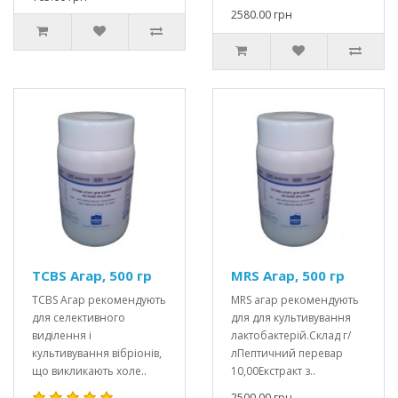
2580.00 грн
TCBS Агар, 500 гр
MRS Агар, 500 гр
TCBS Агар рекомендують
MRS агар рекомендують
для селективного
для для культивування
виділення і
лактобактерій.Склад г/
культивування вібріонів,
лПептичний перевар
що викликають холе..
10,00Екстракт з..
2500.00 грн