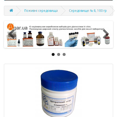
Поживні середовища
Середовище № 8, 100 гр