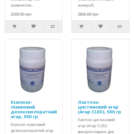
грамнегати..
анаероб..
2500.00 грн
2800.00 грн
Ксилозо-
Лактозо-
лізиновий
цистиновий агар
дезоксихлоратний
(Агар CLED), 500 гр
агар, 500 гр
Лактозо-цистиновий
Ксилозо-лізиновий
агар (Агар CLED)
дезоксихлоратний агар
використовують для