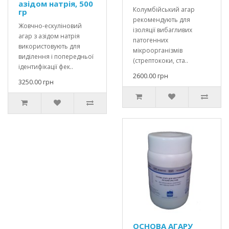
азідом натрія, 500
Колумбійський агар
гр
рекомендують для
Жовчно-ескуліновий
ізоляції вибагливих
агар з азідом натрія
патогенних
використовують для
мікроорганізмів
виділення і попередньої
(стрептококи, ста..
ідентифікації фек..
2600.00 грн
3250.00 грн
ОСНОВА АГАРУ