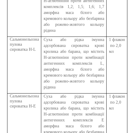
H-аглютиніни проти антигенних
комплексів 1,2; 1,5; 1,6; 1,7
аморфна маса білого або
кремового кольору або безбарвна
або рожево-жовтого кольору
рідина
Сальмонел
ьоз
на
Суха або рідка імунна
1
флакон
пул
о
в
а
адсорбована сироватка крові
по 2,0
сироватка H-L
кролика або барана, що містить
мл
H-аглютиніни проти комбінації
антигенних комплексів L,
аморфна маса білого або
кремового кольору або безбарвна
або рожево-жовтого кольору
рідина
Сальмонел
ьоз
на
Суха або рідка імунна
1
флакон
пул
о
в
а
адсорбована сироватка крові
по 2,0
сироватка H-E
кролика або барана, що містить
мл
H-аглютиніни проти комбінації
антигенних комплексів E
аморфна маса білого або
кремового кольору або безбарвна