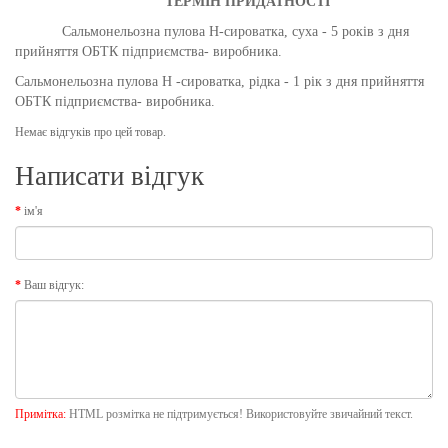
ТЕРМІН ПРИДАТНОСТІ
Сальмонел
ьо
зна пул
о
в
а
H-сироватка, суха - 5 років з дня
прийняття ОБТК підпри
ємства- виробника
.
Сальмонел
ьо
зна пул
о
в
а
H -сироватка, рідка - 1 рік з дня прийняття
ОБТК підпри
ємства- виробника
.
Немає відгуків про цей товар.
Написати відгук
ім'я
Ваш відгук:
Примітка:
HTML розмітка не підтримується! Використовуйте звичайний текст.