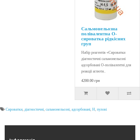
Сальмонельозна
полівалентна О-
сироватка рідкісних
груп
Набір реагентів «Сироватки
діагностичні сальмонельозні
адсорбовані О-полівалентні для
реакції аглюти..
4200.00 грн
Сироватки
,
діагностичні
,
сальмонельозні
,
адсорбовані
,
H
,
пулові
Інформація