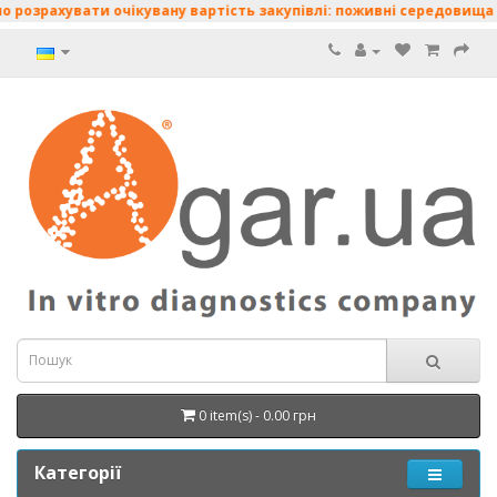
ти очікувану вартість закупівлі: поживні середовища • диски з 
0 item(s) - 0.00 грн
Категорії