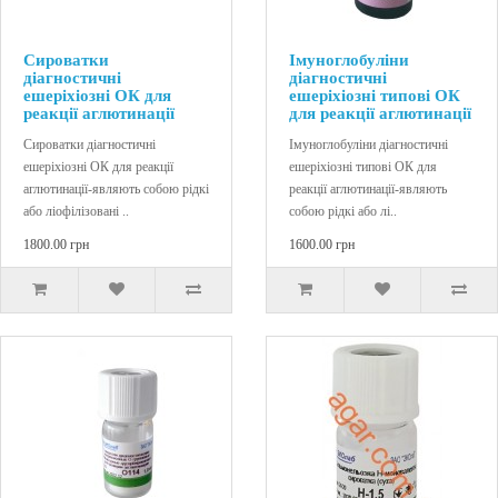
Сироватки
Імуноглобуліни
діагностичні
діагностичні
ешеріхіозні ОК для
ешеріхіозні типові ОК
реакції аглютинації
для реакції аглютинації
Сироватки діагностичні
Імуноглобуліни діагностичні
ешеріхіозні ОК для реакції
ешеріхіозні типові ОК для
аглютинації-являють собою рідкі
реакції аглютинації-являють
або ліофілізовані ..
собою рідкі або лі..
1800.00 грн
1600.00 грн