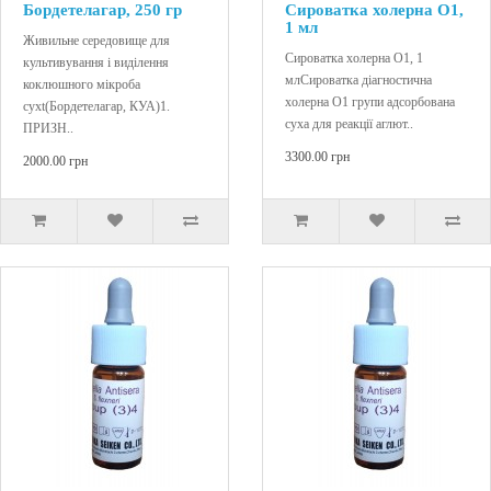
Бордетелагар, 250 гр
Сироватка холерна О1,
1 мл
Живильне середовище для
Сироватка холерна О1, 1
культивування і виділення
млСироватка діагностична
коклюшного мікроба
холерна О1 групи адсорбована
сухt(Бордетелагар, КУА)1.
суха для реакції аглют..
ПРИЗН..
3300.00 грн
2000.00 грн