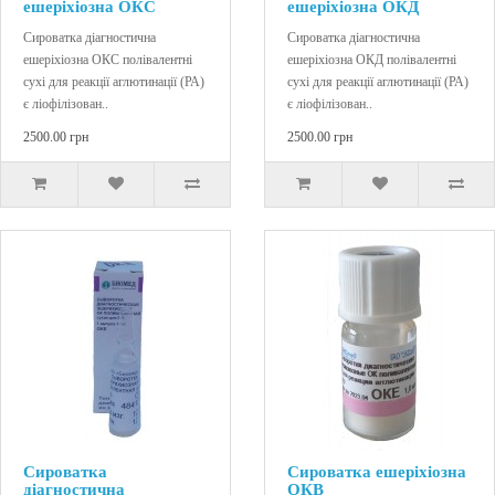
ешеріхіозна ОКС
ешеріхіозна ОКД
Сироватка діагностична
Сироватка діагностична
ешеріхіозна ОКС полівалентні
ешеріхіозна ОКД полівалентні
сухі для реакції аглютинації (РА)
сухі для реакції аглютинації (РА)
є ліофілізован..
є ліофілізован..
2500.00 грн
2500.00 грн
Сироватка
Сироватка ешеріхіозна
діагностична
ОКВ