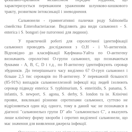
характеризується переважним ураженням шлунково-кишкового
тракту, розвитком інтоксикації і зневоднення.
Сальмонели - грамнегативні палички роду Salmonella
сімейства Enterobacteriaceae. Виділяють два види сальмонел - S.
enterica і S. bongori (не патогенні для людини).
У практичній роботі для серологічної ідентифікації
сальмонел проводять дослідження з
О
,
Н
- і Vi-антигенів
.
Відповідно до класифікації Кауфмана-Уайта по О-антигену
визначають серологічні О-групи сальмонел, що позначаються
буквами - А, В, С, D і т.д., по Н-антигену ідентифікують серовар
збудників. До теперішнього часу виділено 67 О-груп сальмонел і
більше 2,5 тис сероварів по Н-антигену. У переважній більшості
(85-91%) випадків сальмонеллезной інфекції від людей ізолюють
серовар підвиду enterica: S. typhimurium, S. enteritidis, S. раnаmа, S.
infantis, S. newport, S. agona, S. derby, S. london та ін. Клінічні
прояви, викликані різними серотипами сальмонел, суттєво не
відрізняються один від одного, тому в даний час не позначався в
діагнозі "сальмонельоз групи D" або "сальмонельоз С", а вказують
лише клінічну форму хвороби і серотип виділеної сальмонели, що
має значення для виявлення джерела інфекції.