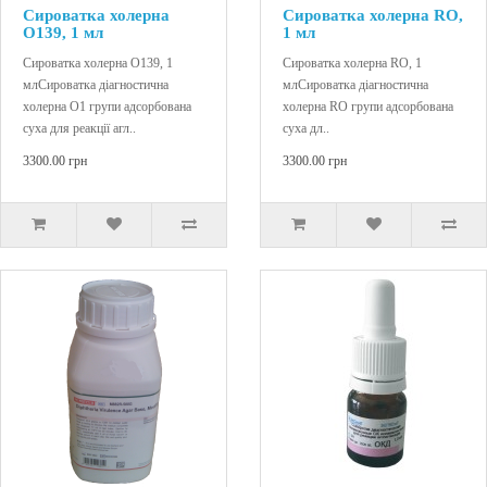
Сироватка холерна
Сироватка холерна RO,
O139, 1 мл
1 мл
Сироватка холерна O139, 1
Сироватка холерна RO, 1
млСироватка діагностична
млСироватка діагностична
холерна О1 групи адсорбована
холерна RO групи адсорбована
суха для реакції агл..
суха дл..
3300.00 грн
3300.00 грн