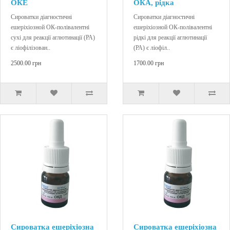
ОКЕ
ОКА, рідка
Сироватки діагностичні
Сироватки діагностичні
ешеріхіозной ОК-полівалентні
ешеріхіозной ОК-полівалентні
сухі для реакції аглютинації (РА)
рідкі для реакції аглютинації
є ліофілізован..
(РА) є ліофіл..
2500.00 грн
1700.00 грн
Сироватка ешеріхіозна
Сироватка ешеріхіозна