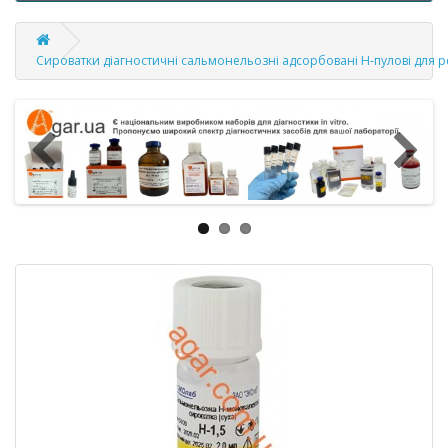
Сироватки діагностичні сальмонельозні адсорбовані H-пулові для реа