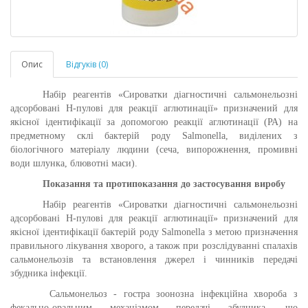
Опис
Відгуків (0)
Набір реагентів «Сироватки діагностичні сальмонельозні
адсорбовані H-пул
о
в
і
для реакції аглютинації» призначений для
якісної ідентифікації за допомогою реакції аглютинації (РА) на
предметному склі бактерій роду Salmonella, виділених з
біологічного матеріалу людини (сеча, випорожнення, промивні
води шлунка, блювотні маси).
Показання та протипоказання до застосування вироб
у
Набір реагентів «Сироватки діагностичні сальмонельозні
адсорбовані H-пул
о
в
і
для реакції аглютинації» призначений для
якісної ідентифікації бактерій роду Salmonella з метою призначення
правильного лікування хворого, а також при розслідуванні спалахів
сальмонельозів та встановлення джерел і чинників передачі
збудника інфекції.
Сальмонельоз - гостра зоонозна інфекційна хвороба з
фекально-оральним механізмом передачі збудника, що