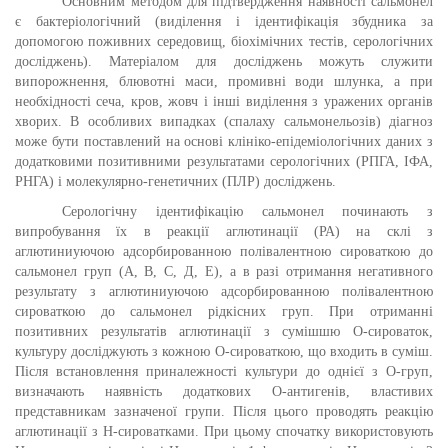
Основним методом для підтвердження наявності сальмонел
є бактеріологічний (виділення і ідентифікація збудника за
допомогою поживних середовищ, біохімічних тестів, серологічних
досліджень). Матеріалом для досліджень можуть служити
випорожнення, блювотні маси, промивні води шлунка, а при
необхідності сеча, кров, жовч і інші виділення з уражених органів
хворих. В особливих випадках (спалаху сальмонельоз
і
в) діагноз
може бути поставлений на основі клініко-епідеміологічних даних з
додатковими позитивними результатами серологічних (РПГА, ІФА,
РНГА) і молекулярно-генетичних (ПЛР) досліджень.
Серологічну ідентифікацію сальмонел починають з
випробування їх в реакції аглютинації (РА) на склі з
аглютиниую
чою
адсорбированно
ю
полівалентною сироваткою до
сальмонел груп (А, В, С, Д, Е), а в разі отримання негативного
результату з аглютиниую
чою
адсорбированно
ю
полівалентною
сироваткою до сальмонел рідкісних груп. При отриманні
позитивних результатів аглютинації з сумішшю О-сироваток,
культуру
досліджують
з кожно
ю
О-сироваткою, що входить в суміш.
Після встановлення приналежності культури до однієї з О-груп,
ви
знача
ють наявність додаткових О-антигенів, властивих
представникам зазначеної групи. Після цього проводять реакцію
аглютинації з Н-сироватками. При цьому спочатку використовують