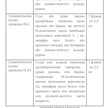
або рожево-жовтого кольору
рідина
Сальмонел
ьоз
на
Суха або рідка імунна
1
флакон
пул
о
в
а
адсорбована сироватка крові
по 2,0
сироватка H-G
кролика або барана, що містить
мл
H-аглютиніни проти комбінації
антигенних комплексів G і mt,
аморфна маса білого або
кремового кольору або безбарвна
або рожево-жовтого кольору
рідина
Сальмонел
ьоз
на
C
ухая
или жидкая
иммунн
ая
1
флакон
пул
о
в
а
адсорбированн
ая
сыворотка
по 2,0
сироватка H-Z4
крови кролика или барана,
мл
содержащ
ая
H-агглютинины
против антигенных комплексов
Z
,
аморфная масса белого или
4
кремового цвета
или бесцветная
или розовато-желтого цвета
жидкость