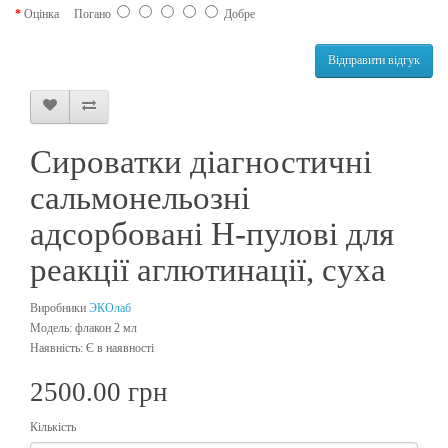
Оцінка
Погано
Добре
Відправити відгук
Сироватки діагностичні
сальмонельозні
адсорбовані H-пулові для
реакції аглютинації, суха
Виробники
ЭКОлаб
Модель: флакон 2 мл
Наявність: Є в наявності
2500.00 грн
Кількість