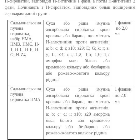
Н-сироватки, відповідні Н-антигенів 1 фази, а потім Н-антигенів 2
фази. Починають з Н-сироваток, відповідних більш поширеним
сероварам даної групи.
Сальмонел
ьоз
на
1
флакон
Суха або рідка імунна
пул
о
в
а
по 2,0
адсорбована сироватка крові
сироватка,
мл
кролика або барана, що містить
набір HMA,
H-аглютиніни проти антигенів:
HMB, HMC, H-
a; b; c; d; i; z10; z29; E; G; k; r; z;
1, H-L, H-E, H-
y; L; Z4; mt; 1,2; 1,5; 1,6; 1,7
G, H-Z4
аморфна маса білого або
кремового кольору або безбарвна
або рожево-жовтого кольору
рідина
Сальмонел
ьоз
на
Суха або рідка імунна
1
флакон
пул
о
в
а
адсорбована сироватка крові
по 2,0
сироватка HMA
кролика або барана, що містить
мл
H-аглютиніни проти антигенів:
a; b; c; d; i; z10; z29 аморфна
маса білого або кремового
кольору або безбарвна або
рожево-жовтого кольору рідина