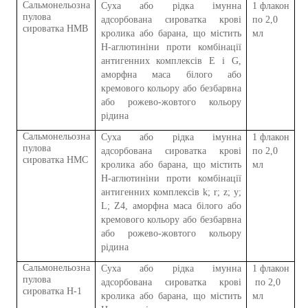
Сальмонел
ьоз
на
Суха або рідка імунна
1
флакон
пул
о
в
а
адсорбована сироватка крові
по 2,0
сироватка HMB
кролика або барана, що містить
мл
H-аглютиніни проти комбінації
антигенних комплексів E і G,
аморфна маса білого або
кремового кольору або безбарвна
або рожево-жовтого кольору
рідина
Сальмонел
ьоз
на
Суха або рідка імунна
1
флакон
пул
о
в
а
адсорбована сироватка крові
по 2,0
сироватка HMC
кролика або барана, що містить
мл
H-аглютиніни проти комбінації
антигенних комплексів k; r; z; y;
L; Z4, аморфна маса білого або
кремового кольору або безбарвна
або рожево-жовтого кольору
рідина
Сальмонел
ьоз
на
Суха або рідка імунна
1
флакон
пул
о
в
а
адсорбована сироватка крові
по 2,0
сироватка H-1
кролика або барана, що містить
мл