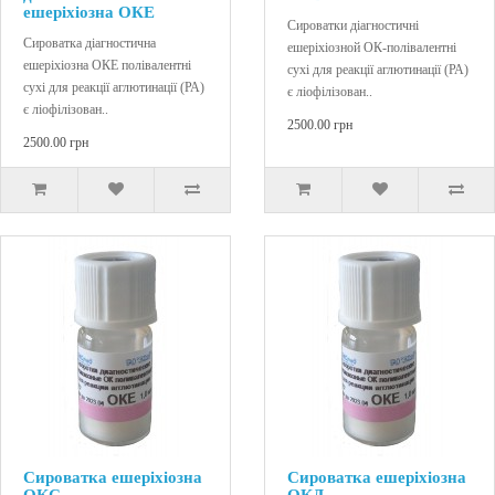
ешеріхіозна ОКЕ
Сироватки діагностичні
Сироватка діагностична
ешеріхіозной ОК-полівалентні
ешеріхіозна ОКЕ полівалентні
сухі для реакції аглютинації (РА)
сухі для реакції аглютинації (РА)
є ліофілізован..
є ліофілізован..
2500.00 грн
2500.00 грн
Сироватка ешеріхіозна
Сироватка ешеріхіозна
ОКС
ОКД