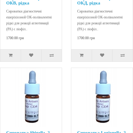
ОКВ, рідка
ОКД, рідка
Сироватки діагностичні
Сироватки діагностичні
ешеріхіозной ОК-полівалентні
ешеріхіозной ОК-полівалентні
рідкі для реакції аглютинації
рідкі для реакції аглютинації
(РА) є ліофіл..
(РА) є ліофіл..
1700.00 грн
1700.00 грн
Сироватка Shigella, 2
Сироватка Legionella, 2