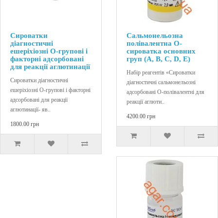
Сироватки
Сальмонельозна
діагностичні
полівалентна О-
ешеріхіозні О-групові і
сироватка основних
факторні адсорбовані
груп (А, В, С, D, E)
для реакції аглютинації
Набір реагентів «Сироватки
Сироватки діагностичні
діагностичні сальмонельозні
ешеріхіозні О-групові і факторні
адсорбовані О-полівалентні для
адсорбовані для реакції
реакції аглюти..
аглютинації- яв..
4200.00 грн
1800.00 грн