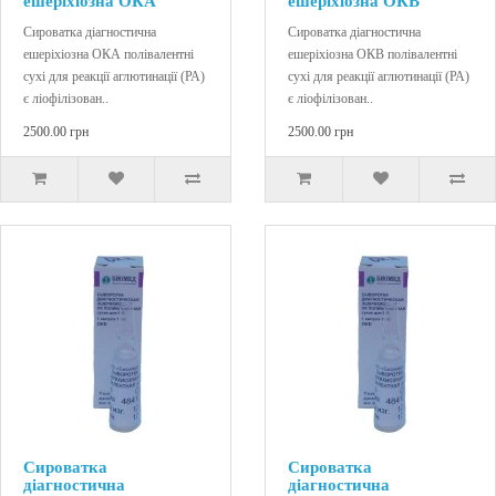
ешеріхіозна ОКА
ешеріхіозна ОКВ
Сироватка діагностична
Сироватка діагностична
ешеріхіозна ОКА полівалентні
ешеріхіозна ОКВ полівалентні
сухі для реакції аглютинації (РА)
сухі для реакції аглютинації (РА)
є ліофілізован..
є ліофілізован..
2500.00 грн
2500.00 грн
Сироватка
Сироватка
діагностична
діагностична