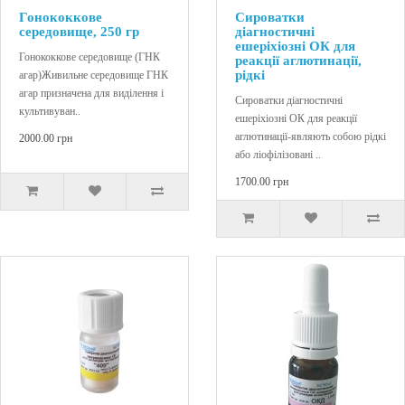
Гонококкове
Сироватки
середовище, 250 гр
діагностичні
ешеріхіозні ОК для
Гонококкове середовище (ГНК
реакції аглютинації,
рідкі
агар)Живильне середовище ГНК
агар призначена для виділення і
Сироватки діагностичні
культивуван..
ешеріхіозні ОК для реакції
аглютинації-являють собою рідкі
2000.00 грн
або ліофілізовані ..
1700.00 грн