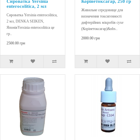
Сироватка Yersinia
Корінетоксагар, 250 гр
enterocolitica, 2 мл
Живильне середовище для
Сироватка Yersinia enterocolitica,
визначення токсигенності
2 мл, DENKA SEIKEN,
дифтерійних мікробів сухе
ЯпоніяYersinia enterocolitica це
(Корінетоксагар)&nbs..
гр..
2000.00 грн
2500.00 грн