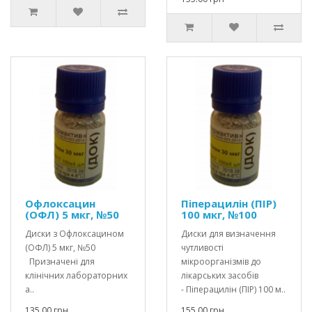
Офлоксацин
Піперацилін (ПІР)
(ОФЛ) 5 мкг, №50
100 мкг, №100
Диски з Офлоксацином
Диски для визначення
(ОФЛ) 5 мкг, №50
чутливості
Призначені для
мікроорганізмів до
клінічних лабораторних
лікарських засобів
а..
- Піперацилін (ПІР) 100 м..
135.00 грн
155.00 грн