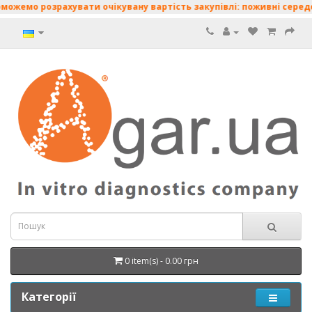
рахувати очікувану вартість закупівлі: поживні середовища • дис
0 item(s) - 0.00 грн
Категорії