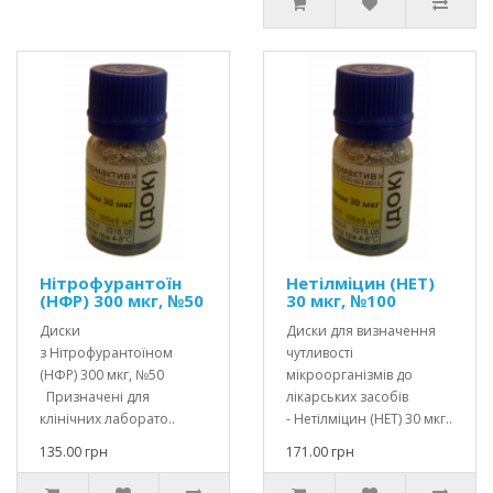
Нітрофурантоїн
Нетілмiцин (НЕТ)
(НФР) 300 мкг, №50
30 мкг, №100
Диски
Диски для визначення
з Нітрофурантоїном
чутливості
(НФР) 300 мкг, №50
мікроорганізмів до
Призначені для
лікарських засобів
клінічних лаборато..
- Нетілмiцин (НЕТ) 30 мкг..
135.00 грн
171.00 грн