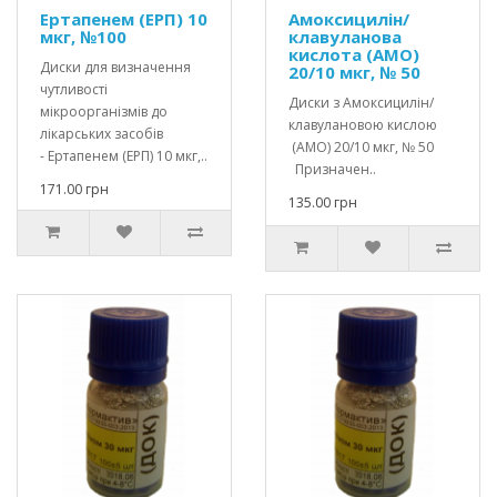
Ертапенем (ЕРП) 10
Амоксицилін/
мкг, №100
клавуланова
кислота (АМО)
Диски для визначення
20/10 мкг, № 50
чутливості
Диски з Амоксицилін/
мікроорганізмів до
клавулановою кислою
лікарських засобів
(АМО) 20/10 мкг, № 50
- Ертапенем (ЕРП) 10 мкг,..
Призначен..
171.00 грн
135.00 грн