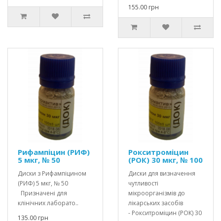
155.00 грн
Рифампіцин (РИФ)
Рокситроміцин
5 мкг, № 50
(РОК) 30 мкг, № 100
Диски з Рифампіцином
Диски для визначення
(РИФ) 5 мкг, № 50
чутливості
Призначені для
мікроорганізмів до
клінічних лаборато..
лікарських засобів
- Рокситроміцин (РОК) 30
135.00 грн