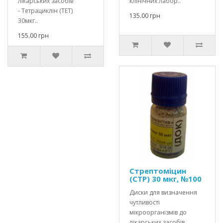
лікарських засобів
клінічних лабор..
- Тетрациклін (ТЕТ)
135.00 грн
30мкг..
155.00 грн
Стрептоміцин
(СТР) 30 мкг, №100
Диски для визначення
чутливості
мікроорганізмів до
лікарських засобів