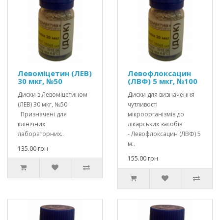
Левоміцетин (ЛЕВ)
Левофлоксацин
30 мкг, №50
(ЛВФ) 5 мкг, №100
Диски з Левоміцетином
Диски для визначення
(ЛЕВ) 30 мкг, №50
чутливості
Призначені для
мікроорганізмів до
клінічних
лікарських засобів
лабораторних..
- Левофлоксацин (ЛВФ) 5
м..
135.00 грн
155.00 грн