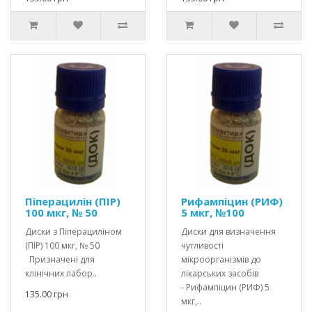
Піперацилін (ПІР)
Рифампіцин (РИФ)
100 мкг, № 50
5 мкг, №100
Диски з Піперациліном
Диски для визначення
(ПІР) 100 мкг, № 50
чутливості
Призначені для
мікроорганізмів до
клінічних лабор..
лікарських засобів
- Рифампіцин (РИФ) 5
135.00 грн
мкг,..