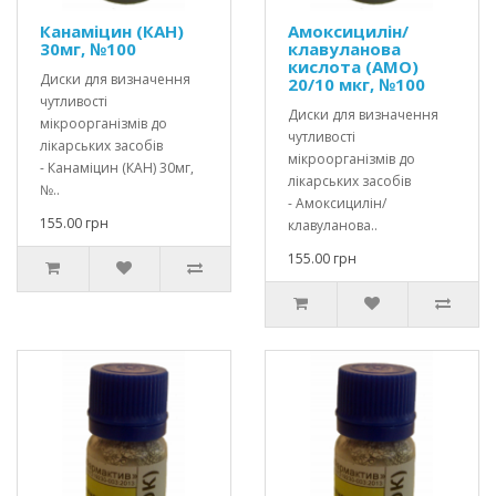
Канаміцин (КАН)
Амоксицилін/
30мг, №100
клавуланова
кислота (АМО)
Диски для визначення
20/10 мкг, №100
чутливості
Диски для визначення
мікроорганізмів до
чутливості
лікарських засобів
мікроорганізмів до
- Канаміцин (КАН) 30мг,
лікарських засобів
№..
- Амоксицилін/
155.00 грн
клавуланова..
155.00 грн