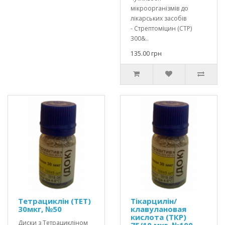
мікроорганізмів до
лікарських засобів
- Стрептоміцин (СТР)
300&..
135.00 грн
Тетрациклін (ТЕТ)
Тікарцилін/
30мкг, №50
клавулановая
кислота (ТКР)
Диски з Тетрацикліном
75/10 мкг, №100