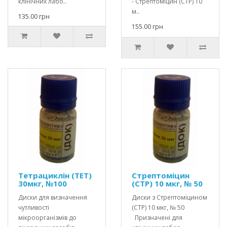
клінічних лабо..
- Стрептоміцин (СТР) 10
м..
135.00 грн
155.00 грн
Тетрациклін (ТЕТ)
Стрептоміцин
30мкг, №100
(СТР) 10 мкг, № 50
Диски для визначення
Диски з Стрептоміцином
чутливості
(СТР) 10 мкг, № 50
мікроорганізмів до
Призначені для