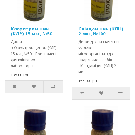
Кларитроміцин
Кліндаміцин (КЛН)
(КЛР) 15 мкг, №50
2 мкг, №100
Диски
Диски для визначення
з Кларитроміцином (КЛР)
чутливості
15 мкг, №50 Призначені
мікроорганізмів до
для клінічних
лікарських засобів
лабораторн..
- Кліндаміцин (КЛН) 2
мкг..
135.00 грн
155.00 грн