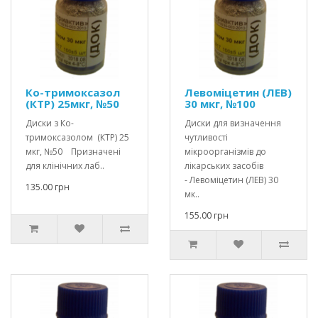
Ко-тримоксазол
Левоміцетин (ЛЕВ)
(КТР) 25мкг, №50
30 мкг, №100
Диски з Ко-
Диски для визначення
тримоксазолом (КТР) 25
чутливості
мкг, №50 Призначені
мікроорганізмів до
для клінічних лаб..
лікарських засобів
- Левоміцетин (ЛЕВ) 30
135.00 грн
мк..
155.00 грн