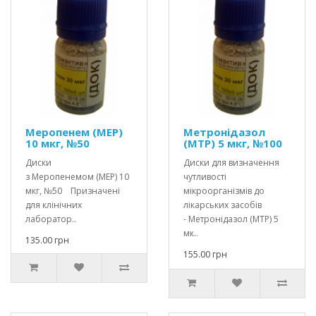
Меропенем (МЕР)
Метронідазол
10 мкг, №50
(МТР) 5 мкг, №100
Диски
Диски для визначення
з Меропенемом (МЕР) 10
чутливості
мкг, №50 Призначені
мікроорганізмів до
для клінічних
лікарських засобів
лаборатор..
- Метронідазол (МТР) 5
мк..
135.00 грн
155.00 грн