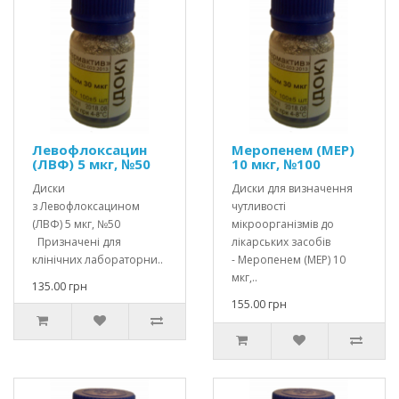
Левофлоксацин
Меропенем (МЕР)
(ЛВФ) 5 мкг, №50
10 мкг, №100
Диски
Диски для визначення
з Левофлоксацином
чутливості
(ЛВФ) 5 мкг, №50
мікроорганізмів до
Призначені для
лікарських засобів
клінічних лабораторни..
- Меропенем (МЕР) 10
мкг,..
135.00 грн
155.00 грн