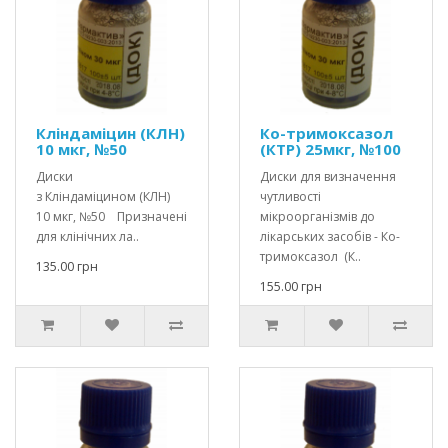
Кліндаміцин (КЛН)
Ко-тримоксазол
10 мкг, №50
(КТР) 25мкг, №100
Диски
Диски для визначення
з Кліндаміцином (КЛН)
чутливості
10 мкг, №50 Призначені
мікроорганізмів до
для клінічних ла..
лікарських засобів - Ко-
тримоксазол (К..
135.00 грн
155.00 грн