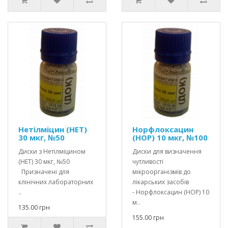
Нетілмiцин (НЕТ)
Норфлоксацин
30 мкг, №50
(НОР) 10 мкг, №100
Диски з Нетілмiцином
Диски для визначення
(НЕТ) 30 мкг, №50
чутливості
Призначені для
мікроорганізмів до
клінічних лабораторних
лікарських засобів
..
- Норфлоксацин (НОР) 10
м..
135.00 грн
155.00 грн