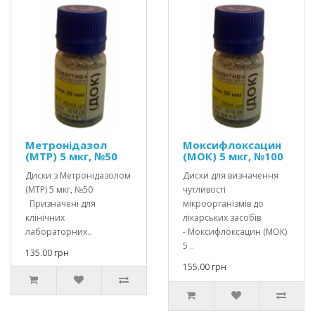
Метронідазол
Моксифлоксацин
(МТР) 5 мкг, №50
(МОК) 5 мкг, №100
Диски з Метронідазолом
Диски для визначення
(МТР) 5 мкг, №50
чутливості
Призначені для
мікроорганізмів до
клінічних
лікарських засобів
лабораторних..
- Моксифлоксацин (МОК)
5 ..
135.00 грн
155.00 грн