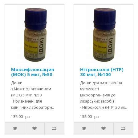
Моксифлоксацин
Нітроксолін (НТР)
(МОК) 5 мкг, №50
30 мкг, №100
Диски
Диски для визначення
з Моксифлоксацином
чутливості
(МОК) 5 мкг, №50
мікроорганізмів до
Призначені для
лікарських засобів
клінічних лабораторн..
- Нітроксолін (НТР) 30 мк..
135.00 грн
155.00 грн