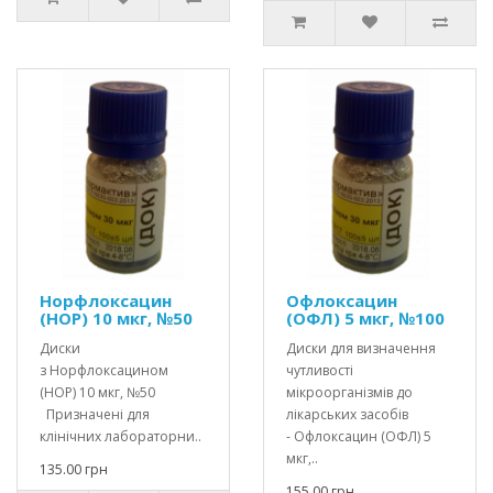
Норфлоксацин
Офлоксацин
(НОР) 10 мкг, №50
(ОФЛ) 5 мкг, №100
Диски
Диски для визначення
з Норфлоксацином
чутливості
(НОР) 10 мкг, №50
мікроорганізмів до
Призначені для
лікарських засобів
клінічних лабораторни..
- Офлоксацин (ОФЛ) 5
мкг,..
135.00 грн
155.00 грн