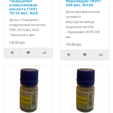
Тікарцилін/
Фуразидин (ФУР)
клавулановая
300 мкг, №100
кислота (ТКР)
Диски для визначення
75/10 мкг, №50
чутливості
Диски з Тікарцилін/
мікроорганізмів до
клавулановой кислотою
лікарських засобів
(ТКР) 75/10 мкг, №50
- Фуразидин (ФУР) 300
Призначені для ..
мкг..
135.00 грн
155.00 грн