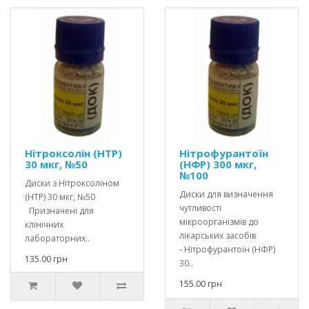
Нітроксолін (НТР)
Нітрофурантоїн
30 мкг, №50
(НФР) 300 мкг,
№100
Диски з Нітроксоліном
Диски для визначення
(НТР) 30 мкг, №50
чутливості
Призначені для
мікроорганізмів до
клінічних
лікарських засобів
лабораторних..
- Нітрофурантоїн (НФР)
135.00 грн
30..
155.00 грн