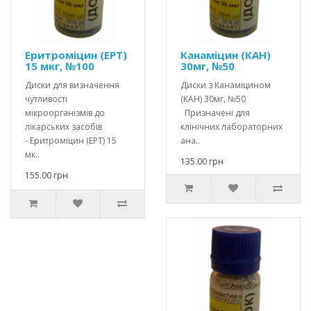
Еритроміцин (ЕРТ)
Канаміцин (КАН)
15 мкг, №100
30мг, №50
Диски для визначення
Диски з Канаміцином
чутливості
(КАН) 30мг, №50
мікроорганізмів до
Призначені для
лікарських засобів
клінічних лабораторних
- Еритроміцин (ЕРТ) 15
ана..
мк..
135.00 грн
155.00 грн