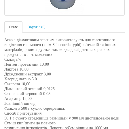
Опис
Відгуків (0)
Агар з діамантовим зеленим
в
икористовують для селективного
виділення сальмонел (крім Salmonella typhi) з фекалій та інших
матеріалів; рекомендується також для дослідження харчових
продуктів, в т. ч. молочних.
Склад г/л
Пептон протеазний 10,00
Лактоза 10,00
Дріжджовий екстракт 3,00
Хлорид натрію 5.0
Сахароза 10,00
Діамантовий зелений 0,0125
Феноловий червоний 0.08
Агар-агар 12,00
Зовнішній вигляд:
Флакон з 500 г сухого середовища.
Спосіб приготування:
50.1 г сухого середовища размішати у 900 мл дистильованої води.
Суміш кип’ятити до повного
розчинення інгредієнтів. Довести об’єм рідини до 1000 мл,