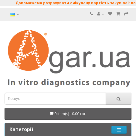
Допоможемо розрахувати очікувану вартість закупівлі: пожив
0 item(s) - 0.00 грн
Категорії