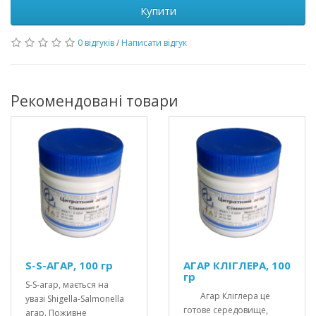
Купити
0 відгуків
/
Написати відгук
Рекомендовані товари
S-S-АГАР, 100 гр
АГАР КЛІГЛЕРА, 100
гр
S-S-агар, мається на
Агар Кліглера це
увазі Shigella-Salmonella
готове середовище,
агар. Поживне