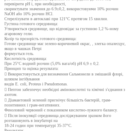
перевірити рН і, при необхідності,
скориктувати значення до 6.9±0,2, використовуючи 10% розчин
NaOH або 10% розчин HCl.
Стерелізувати в автоклаві при 121°C протягом 15 хвилин.
Густина готового середовища:
Утворюється средовище, що відповідає за густиною 1,2 %-ному
агаровому гелю.
Колір та прозорість готового средовища:
Готове средовище має зелено-коричневий окрас, , злегка опалесцує,
якщо в чашках Петрі
формується гель.
Кислотність средовища:
При 25°С водний розчин (5,0% вага/об) рН 6,9 ± 0,2.
Принцип та оцінка результата:
 Використовується для визначення Сальмонели в змішаній флорі,
шляхом інгібування
видів E. coli, Proteus і Pseudomonas.
 Пептон забезпечує необхідні амінокислотні та хімічні з'єднання з
азотом.
 Діамантовий зелений пригнічує більшість бактерій, грам-
позитивних і грам-негативних.
Феноловий червоний є показником кислотно-лужного балансу.
 Після інокуляції середовища досліджуваним зразком його
розташовують в інкубаторі на
18-24 годин при температурі 35-37°C.
Результати: