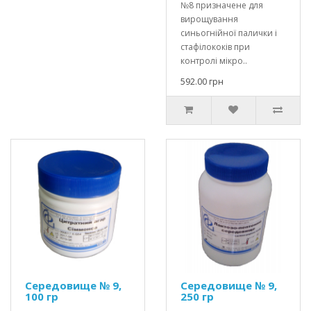
№8 призначене для
вирощування
синьогнійної палички і
стафілококів при
контролі мікро..
592.00 грн
Середовище № 9,
Середовище № 9,
100 гр
250 гр