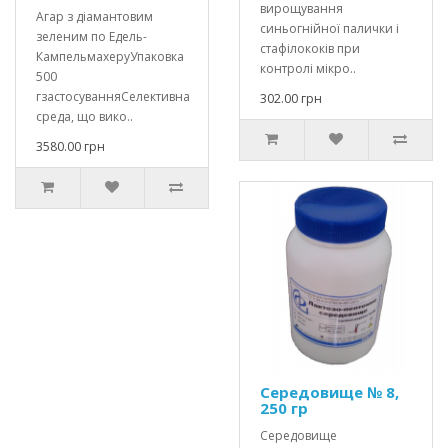
вирощування
Агар з діамантовим
синьогнійної палички і
зеленим по Едель-
стафілококів при
КампельмахеруУпаковка
контролі мікро..
500
гзастосуванняСелективна
302.00 грн
среда, що вико..
3580.00 грн
Середовище № 8,
250 гр
Середовище