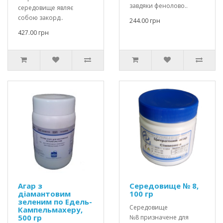
завдяки фенолово..
середовище являє
собою закорд..
244.00 грн
427.00 грн
Агар з
Середовище № 8,
діамантовим
100 гр
зеленим по Едель-
Середовище
Кампельмахеру,
500 гр
№8 призначене для