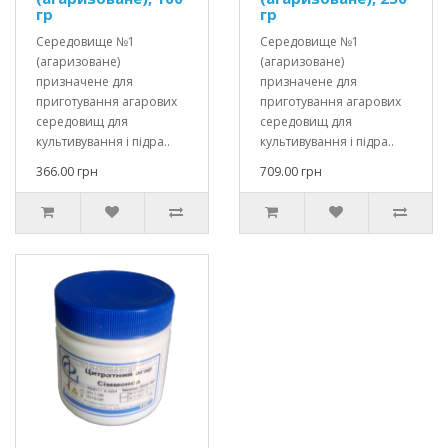
гр
гр
Середовище №1
Середовище №1
(агаризоване)
(агаризоване)
призначене для
призначене для
приготування агарових
приготування агарових
середовищ для
середовищ для
культивування і підра..
культивування і підра..
366.00 грн
709.00 грн