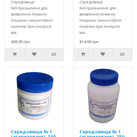
Середовище
Середовище
№9 призначене для
№9 призначене для
виявлення пігменту
виявлення пігменту
піоціанін синьогнійної
піоціанін синьогнійної
палички при контролі
палички при контролі
мік..
мік..
406.00 грн
814.00 грн
Середовище № 1
Середовище № 1
(агаризоване), 100
(агаризоване), 250