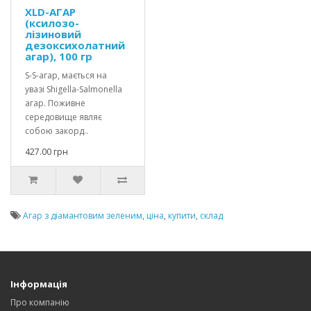
XLD-АГАР
(ксилозо-
лізиновий
дезоксихолатний
агар), 100 гр
S-S-агар, мається на
увазі Shigella-Salmonella
агар. Поживне
середовище являє
собою закорд..
427.00 грн
Агар з діамантовим зеленим
,
ціна
,
купити
,
склад
Інформація
Про компанію