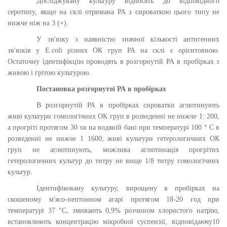
Досліджувану культуру відносять до відповідного
серотипу, якщо на склі отримана РА з сироваткою цього типу не
нижче ніж на 3 (+).
У зв'язку з наявністю значної кількості антигенних
зв'язків у E.coli різних ОК груп РА на склі є орієнтовною.
Остаточну ідентифікцію проводять в розгорнутій РА в пробірках з
живою і грітою культурою.
Постановка розгорнутої РА в пробірках
В розгорнутій РА в пробірках сироватки аглютинують
живі культури гомологічних ОК груп в розведенні не нижче 1: 200,
а прогріті протягом 30 хв на водяній бані при температурі 100 ° С в
розведенні не нижче 1 1600; живі культури гетерологичних ОК
груп не аглютинують, можлива аглютинація прогрітих
гетерологичних культур до титру не вище 1/8 титру гомологічних
культур.
Ідентифіковану культуру, вирощену в пробірках на
скошеному м'ясо-пептонном агарі протягом 18-20 год при
температурі 37 °С, змивають 0,9% розчином хлористого натрію,
встановлюють концентрацію мікробної суспензії, відповідаючу10