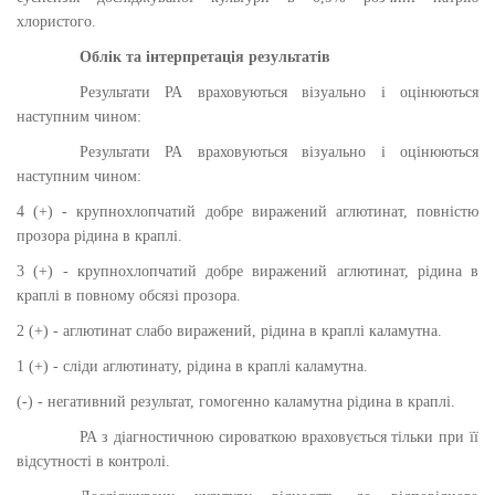
хлористого.
Облік та інтерпретація результатів
Результати РА враховуються візуально і оцінюються
наступним чином:
Результати РА враховуються візуально і оцінюються
наступним чином:
4 (+) - крупнохлопчатий добре виражений аглютинат, повністю
прозора рідина в краплі.
3 (+) - крупнохлопчатий добре виражений аглютинат, рідина в
краплі в повному обсязі прозора.
2 (+) - аглютинат слабо виражений, рідина в краплі каламутна.
1 (+) - сліди аглютинату, рідина в краплі каламутна.
(-) - негативний результат, гомогенно каламутна рідина в краплі.
РА з діагностичною сироваткою враховується тільки при її
відсутності в контролі.