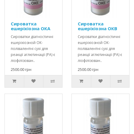
Сироватка
Сироватка
ешеріхіозна ОКА
ешеріхіозна ОКВ
Сироватки діагностичні
Сироватки діагностичні
ешеріхіозной ОК-
ешеріхіозной ОК-
полівалентні сухі для
полівалентні сухі для
реакції аглютинації (РА) є
реакції аглютинації (РА) є
ліофілізован..
ліофілізован..
2500.00 грн
2500.00 грн