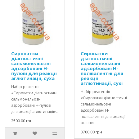
Сироватки
Сироватки
діагностичні
діагностичні
сальмонельозні
сальмонельозні
адсорбовані H-
адсорбовані H-
пулові для реакції
полівалентні для
аглютинації, суха
реакції
аглютинації, сухі
Набір реагентів
Набір реагентів
«Сироватки діагностичні
«Сироватки діагностичні
сальмонельозні
сальмонельозні
адсорбовані H-пулові
адсорбовані H-
для реакції аглютинації»..
полівалентні для реакції
2500.00 грн
аглюти..
3700.00 грн