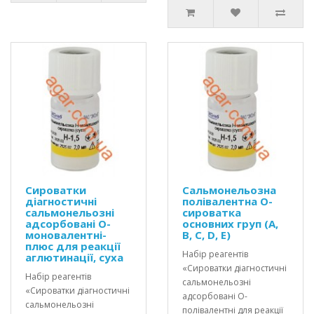
Сироватки
Сальмонельозна
діагностичні
полівалентна О-
сальмонельозні
сироватка
адсорбовані О-
основних груп (А,
моновалентні-
В, С, D, E)
плюс для реакції
Набір реагентів
аглютинації, суха
«Сироватки діагностичні
Набір реагентів
сальмонельозні
«Сироватки діагностичні
адсорбовані О-
сальмонельозні
полівалентні для реакції