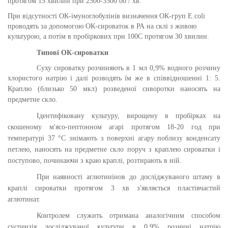
протягом 15 хвилин при 2500-3500 об / хв.
При відсутності ОК-імуноглобулінів визначення ОК-груп E.coli
проводять за допомогою ОК-сироваток в РА на склі з живою
культурою, а потім в пробіркових при 100С протягом 30 хвилин.
Типові ОК-сироватки
Суху сироватку розчиняють в 1 мл 0,9% водного розчину
хлористого натрію і далі розводять їм же в співвідношенні 1: 5.
Краплю (близько 50 мкл) розведено
ї
сиворотки наносять на
предметне скло.
Ідентифіковану культуру, вирощену в пробірках на
скошеному м'ясо-пептонном агарі протягом 18-20 год при
температурі 37 °С знімають з поверхні агару поблизу конденсату
петлею, наносять на предметне скло поруч з краплею сироватки і
поступово, починаючи з краю краплі, розтирають в ній.
При наявності аглютинінов до досліджуваного штаму в
краплі сироватки протягом 3 хв з'являється пластівчастий
аглютинат.
Контролем служить отримана аналогічним способом
суспензія досліджуваної культури в 0,9% розчині натрію