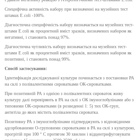
Специфічна активність набору при визначенні на музейних тест
штамах E.coli -100%.
Діагностична специфічність набору визначається на музейних тест-
штами E.coli як процентний вміст зразків, визначених набором як
негативні, і становить понад 97%.
Діагностична чутливість набору визначається на музейних тест-
штами E.coli як процентний вміст зразків, визначених набором як
позитивні, і становить понад 99%.
Спосіб застосування:
Ідентифікація досліджуваної культури починається з постановки РА
на склі з полівалентними сироватками ОК-сироватками.
При позитивній РА з однією з полівалентних сироваток живу
культуру далі перевіряють в РА на склі з ОК імуноглобулінами або з
типовими ОК-сироватками (в розведенні 1: 5) тих ОК-груп,
антитіла до яких містить полівалентна сироватка.
Позитивну РА з імуноглобулінами підтверджують з відповідними
адсорбованими О-груповими сироватками в РА на склі з культурою,
прогрітій при 100 ° С протягом 30 хвилин і відцентрифуговувати