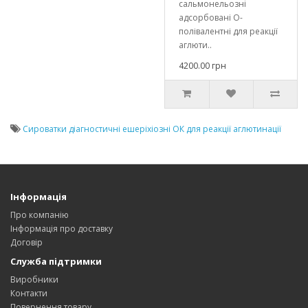
сальмонельозні
адсорбовані О-
полівалентні для реакції
аглюти..
4200.00 грн
Сироватки діагностичні ешеріхіозні ОК для реакції аглютинації
Інформація
Про компанію
Інформація про доставку
Договір
Служба підтримки
Виробники
Контакти
Повернення товару