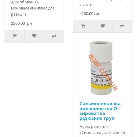
адсорбовані О-
аглюти..
моновалентні-плюс для
4200.00 грн
реакції а..
2500.00 грн
Сальмонельозна
полівалентна О-
сироватка
рідкісних груп
Набір реагентів
«Сироватки діагностичні