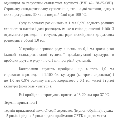
одиницям за галузевим стандартом мутності (ВЗГ 42- 28-85-08П).
Отриману стандартизовану суспензію ділять на дві частини, одну з
яких прогрівають 30 хв на водяній бані при 100 °С.
Суху сироватку розчиняють в 1 мл 0,9% водного розчину
хлористого натрію і далі розводять їм же в співвідношенні 1:100. З
отриманого розведення готують два ряди послідовних дворазових
розведень в обсязі 1,0 мл.
У пробірки першого ряду вносять по 0,1 мл трохи рітої
(живої) стандартизованої суспензії досліджуваної культури, в
пробірки другого ряду - по 0,1 мл прогрітій суспензії.
Контролями служать пробірки, що містять 1,0 мл
сироватки в розведенні 1:100 без культури (контроль сироватки) і
по 1,0 мл 0,9% розчину натрію хлористого з 0,1 мл живої і грітої
культури (контроль культури).
Всі пробірки витримують протягом 18-20 год при 37 °С.
Термін придатності
Термін придатності кожної серії сироваток (імуноглобулінів): сухих
- 5 років і рідких 2 роки з дати приймання ОБТК підприємства-