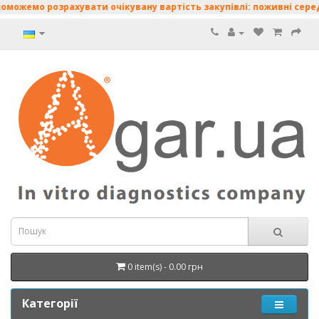
мо розрахувати очікувану вартість закупівлі: поживні середовища
0 item(s) - 0.00 грн
Категорії