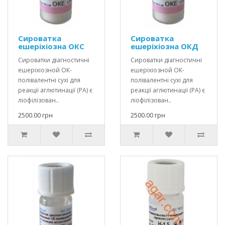
Сироватка
Сироватка
ешеріхіозна ОКС
ешеріхіозна ОКД
Сироватки діагностичні
Сироватки діагностичні
ешеріхіозной ОК-
ешеріхіозной ОК-
полівалентні сухі для
полівалентні сухі для
реакції аглютинації (РА) є
реакції аглютинації (РА) є
ліофілізован..
ліофілізован..
2500.00 грн
2500.00 грн