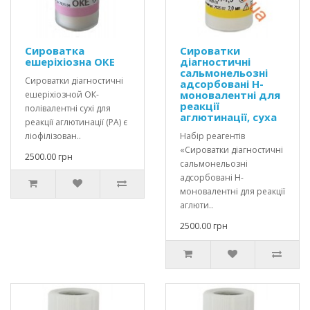
Сироватка
Сироватки
ешеріхіозна ОКЕ
діагностичні
сальмонельозні
Сироватки діагностичні
адсорбовані H-
моновалентні для
ешеріхіозной ОК-
реакції
полівалентні сухі для
аглютинації, суха
реакції аглютинації (РА) є
ліофілізован..
Набір реагентів
«Сироватки діагностичні
2500.00 грн
сальмонельозні
адсорбовані H-
моновалентні для реакції
аглюти..
2500.00 грн