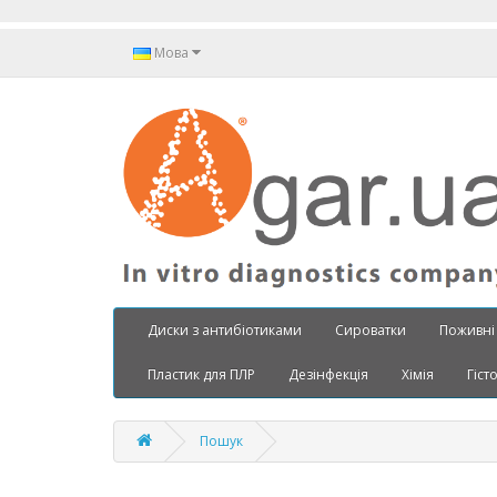
Мова
Диски з антибіотиками
Сироватки
Поживні
Пластик для ПЛР
Дезінфекція
Хімія
Гіст
Пошук