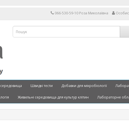
066-530-59-10 Роза Миколаївна
Особис
 середовища
Швидкі тести
Добавки для мікробіології
Лабора
ологія
Живильні середовища для культур клітин
Лабораторне обл