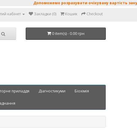
Допоможемо розрахувати очікувану вартість закупі
тий кабінет
Закладки (0)
Кошик
Checkout
0 item(s) - 0.00 грн
торне приладдя
Діагностикуми
Біохімія
аднання