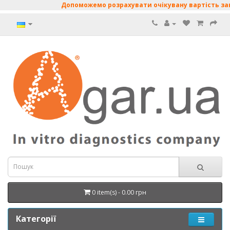
Допоможемо розрахувати очікувану вартість закуп
0 item(s) - 0.00 грн
Категорії