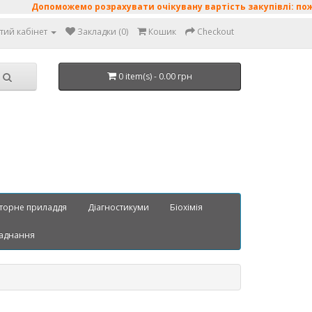
Допоможемо розрахувати очікувану вартість закупівлі: пожив
тий кабінет
Закладки (0)
Кошик
Checkout
0 item(s) - 0.00 грн
торне приладдя
Діагностикуми
Біохімія
аднання