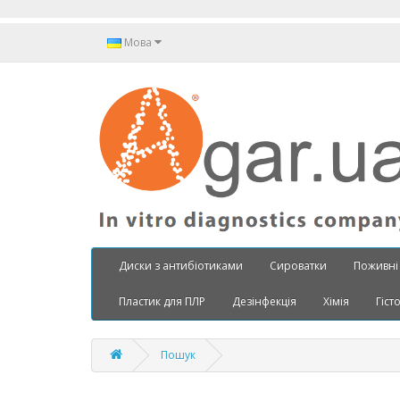
Мова
Диски з антибіотиками
Сироватки
Поживні
Пластик для ПЛР
Дезінфекція
Хімія
Гіст
Пошук