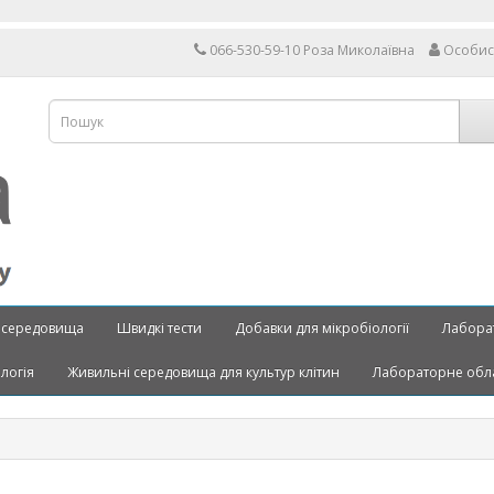
066-530-59-10 Роза Миколаївна
Особис
 середовища
Швидкі тести
Добавки для мікробіології
Лабора
ологія
Живильні середовища для культур клітин
Лабораторне обл