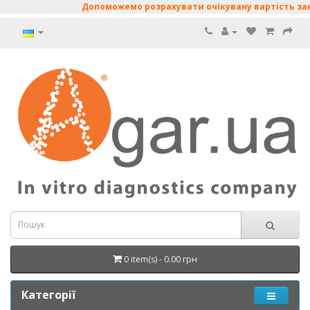
Допоможемо розрахувати очікувану вартість закуп
0 item(s) - 0.00 грн
Категорії