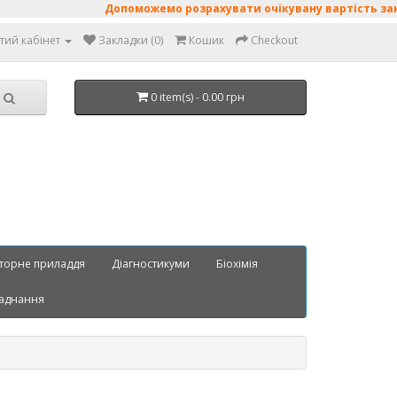
Допоможемо розрахувати очікувану вартість закупі
тий кабінет
Закладки (0)
Кошик
Checkout
0 item(s) - 0.00 грн
торне приладдя
Діагностикуми
Біохімія
аднання