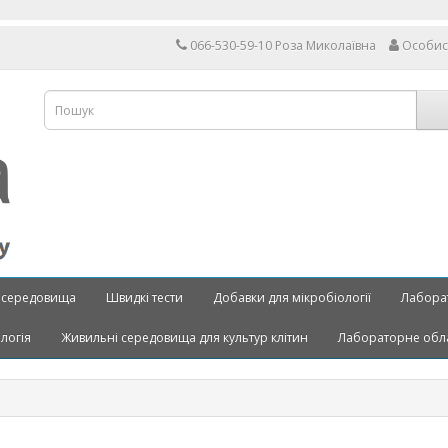
066-530-59-10 Роза Миколаївна
Особис
 середовища
Швидкі тести
Добавки для мікробіології
Лабора
ологія
Живильні середовища для культур клітин
Лабораторне обл