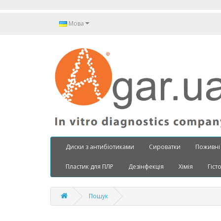
Мова
Диски з антибіотиками
Сироватки
Поживні
Пластик для ПЛР
Дезінфекція
Хімія
Гіст
Пошук