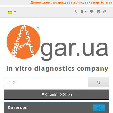
Допоможемо розрахувати очікувану вартість закуп
0 item(s) - 0.00 грн
Категорії