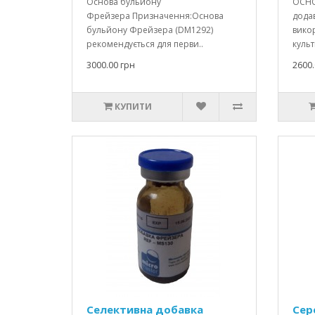
Основа бульйону
ОСНО
Фрейзера Призначення:Основа
дода
бульйону Фрейзера (DM1292)
викор
рекомендується для перви..
культ
3000.00 грн
2600.
КУПИТИ
Селективна добавка
Сер