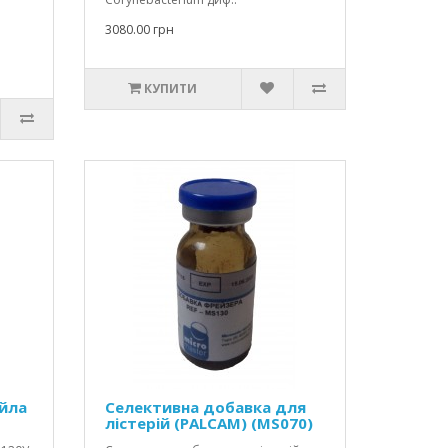
3080.00 грн
КУПИТИ
йла
Селективна добавка для
лістерій (PALCAM) (MS070)