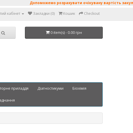
Допоможемо розрахувати очікувану вартість закупівлі
тий кабінет
Закладки (0)
Кошик
Checkout
0 item(s) - 0.00 грн
торне приладдя
Діагностикуми
Біохімія
аднання