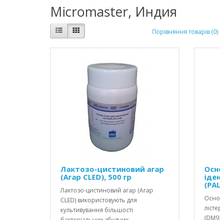
Micromaster, Индия
Порівняння товарів (0)
Лактозо-цистиновий агар
Осн
(Агар CLED), 500 гр
іден
(PA
Лактозо-цистиновий агар (Агар
Основ
CLED) використовують для
лісте
культивування більшості
(DM9
бактеріальних збудник..