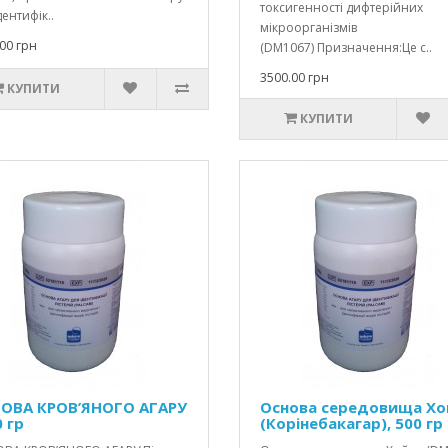
токсигенності дифтерійних
дентифік..
мікроорганізмів
00 грн
(DM1067) Призначення:Це с..
3500.00 грн
КУПИТИ
КУПИТИ
ОВА КРОВ’ЯНОГО АГАРУ
Основа середовища Хо
0 гр
(Корінебакагар), 500 гр