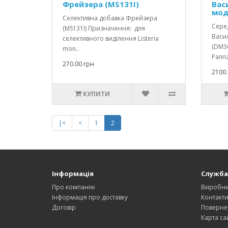
Фрейзера (MS131І)
Васи
мод
Селективна добавка Фрейзера
Сере
(MS131І) Призначення: для
Васил
селективного виділення Listeria
(DM3
mon..
Раппа
270.00 грн
2100.
КУПИТИ
|<
<
1
2
Інформація
Служба
Про компанію
Виробн
Інформація про доставку
Контакт
Договір
Поверне
Карта са