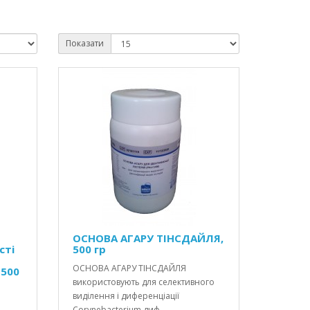
Показати
ОСНОВА АГАРУ ТІНСДАЙЛЯ,
сті
500 гр
ОСНОВА АГАРУ ТІНСДАЙЛЯ
 500
використовують для селективного
виділення і диференціації
Corynebacterium диф..