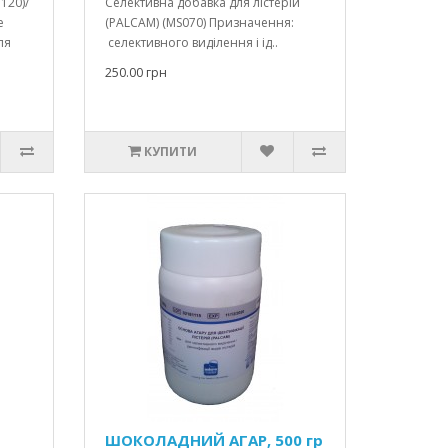
120)/
Селективна добавка для лістерій
е
(PALCAM) (MS070) Призначення:
ля
селективного виділення і ід..
250.00 грн
КУПИТИ
ШОКОЛАДНИЙ АГАР, 500 гр