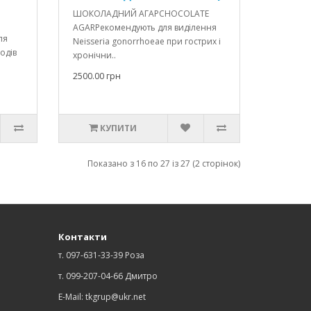
ШОКОЛАДНИЙ АГАРCHOCOLATE
AGARРекомендують для виділення
ля
Neisseria gonorrhoeae при гострих і
одів
хронічни..
2500.00 грн
КУПИТИ
Показано з 16 по 27 із 27 (2 сторінок)
Контакти
т. 097-631-33-39 Роза
т. 099-207-04-66 Дмитро
E-Mail: tkgrup@ukr.net