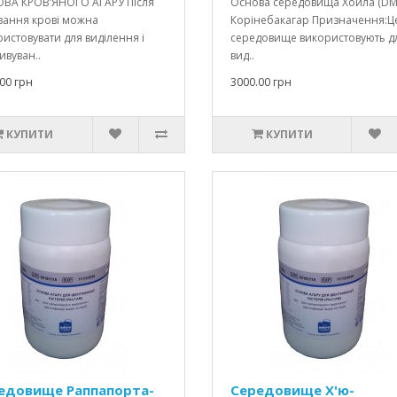
ВА КРОВ’ЯНОГО АГАРУ Після
Основа середовища Хойла (DM
вання крові можна
Корінебакагар Призначення:Ц
истовувати для виділення і
середовище використовують д
ивуван..
вид..
00 грн
3000.00 грн
КУПИТИ
КУПИТИ
едовище Раппапорта-
Середовище Х'ю-