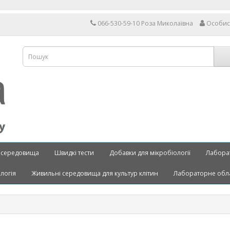
066-530-59-10 Роза Миколаївна
Особис
 середовища
Швидкі тести
Добавки для мікробіології
Лабора
ологія
Живильні середовища для культур клітин
Лабораторне обл