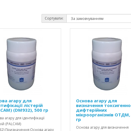
Сортувати:
ова агару для
Основа агару для
тифікації лістерій
визначення токсигенно
LCAM) (DM932), 500 гр
дифтерійних
мікроорганізмів ОТДМ,
а агару для ідентифікації
гр
рій (PALCAM)
Основа агару для визначення
32) Призначення:Основа агару