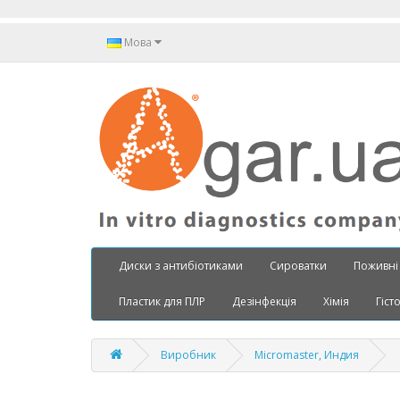
Мова
Диски з антибіотиками
Сироватки
Поживні
Пластик для ПЛР
Дезінфекція
Хімія
Гіст
Виробник
Micromaster, Индия