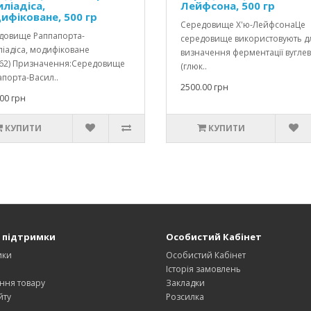
ліадіса,
Лейфсона, 500 гр
ифіковане, 500 гр
Середовище Х'ю-ЛейфсонаЦе
довище Раппапорта-
середовище використовують д
іадіса, модифіковане
визначення ферментації вуглев
62) Призначення:Середовище
(глюк..
порта-Васил..
2500.00 грн
00 грн
КУПИТИ
КУПИТИ
 підтримки
Особистий Кабінет
ики
Особистий Кабінет
и
Історія замовлень
ння товару
Закладки
йту
Розсилка