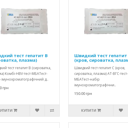
дкий тест гепатит В
Швидкий тест гепатит
роватка, плазма)
(кров, сироватка, плаз
ий тест гепатит В (сироватка,
Швидкий тест гепатит С (кров,
а) Комбі-HBV-тест-МБАТест-
сироватка, плазма) АТ-ВГС-тест-
 імунохроматографічний д..
МБАТест-набір
імунохроматографічни..
0 грн
150.00 грн
УПИТИ
КУПИТИ