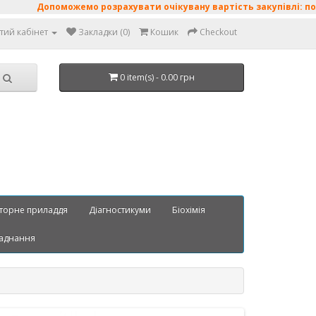
опоможемо розрахувати очікувану вартість закупівлі: поживні се
тий кабінет
Закладки (0)
Кошик
Checkout
0 item(s) - 0.00 грн
торне приладдя
Діагностикуми
Біохімія
аднання