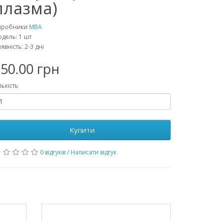
плазма)
иробники
MBA
дель: 1 шт
явність: 2-3 дні
50.00 грн
лькість
Купити
0 відгуків
/
Написати відгук