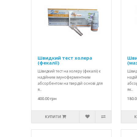
Швидкий тест холера
Шви
(фекалії)
(ма
Швидкий тест на холеру (фекалії) є
Швидк
надійним імуноферментним
наді
абсорбентом на твердій основі для
абсор
я..
як..
400.00 грн
180.0
КУПИТИ
К