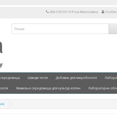
Д
066-530-59-10 Роза Миколаївна
Особис
 середовища
Швидкі тести
Добавки для мікробіології
Лабора
ологія
Живильні середовища для культур клітин
Лабораторне обл
ма)