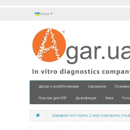
Мова
Диски з антибіотиками
Сироватки
Поживні
Пластик для ПЛР
Дезінфекція
Хімія
Гіст
Швидкий тест герпес 2 типу (сироватка, плаз