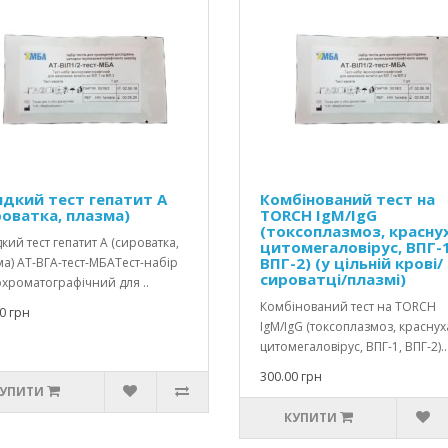
дкий тест гепатит А
Комбінований тест на
роватка, плазма)
TORCH IgM/IgG
(токсоплазмоз, краснух
ий тест гепатит А (сироватка,
цитомегаловірус, ВПГ-1
ВПГ-2) (у цільній крові/
а) АТ-ВГА-тест-МБАТест-набір
сироватці/плазмі)
хроматографічний для ..
Комбінований тест на TORCH
0 грн
IgM/IgG (токсоплазмоз, краснух
цитомегаловірус, ВПГ-1, ВПГ-2)..
300.00 грн
УПИТИ
КУПИТИ