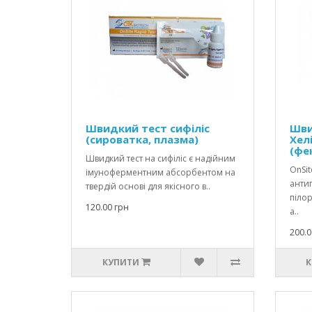
Швидкий тест сифіліс
Шви
(сироватка, плазма)
Хел
(фек
Швидкий тест на сифіліс є надійним
OnSit
імуноферментним абсорбентом на
антиг
твердій основі для якісного в..
пілор
120.00 грн
а..
200.0
КУПИТИ
К