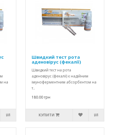
ус
Швидкий тест рота
аденовірус (фекалії)
Швидкий тест на рота
им
аденовірус (фекалії) є надійним
м на
імуноферментним абсорбентом на
т..
180.00 грн
КУПИТИ