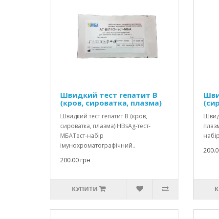
Швидкий тест гепатит В
Шви
(кров, сироватка, плазма)
(си
Швидкий тест гепатит В (кров,
Швидк
сироватка, плазма) HBsAg-тест-
плазм
МБАТест-набір
набір
імунохроматографічний..
200.0
200.00 грн
КУПИТИ
К