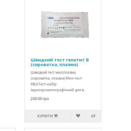
Швидкий тест гепатит В
(сироватка, плазма)
Швидкий тест мікоплазма
(сироватка, плазма) Міко-тест-
МБАТест-набір
імунохроматографічний для в..
200.00 грн
КУПИТИ