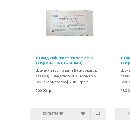
Швидкий тест гепатит В
Шви
(сироватка, плазма)
(си
Швидкий тест гепатит В (сироватка,
Швидк
плазма) HBеAg-тест-МБАТест-набір
плазм
імунохроматографічний для в..
імуно
200.00 грн
180.0
КУПИТИ
К