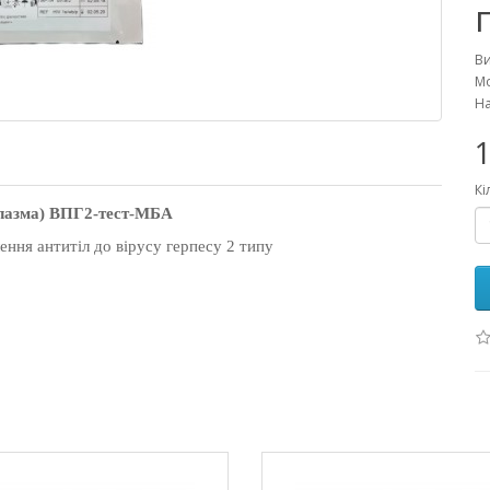
В
Мо
На
1
Кі
лазма
)
ВПГ2-тест-МБА
ння антитіл до вірусу герпесу 2 типу