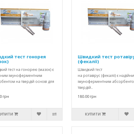
дкий тест гонорея
Швидкий тест ротавір
зок)
(фекалії)
ий тест на гонорею (мазок) є
Швидкий тест
йним імуноферментним
на ротавірус (фекалії) є надійн
бентом на твердій основі для
імуноферментним абсорбенто
твердій..
0 грн
180.00 грн
УПИТИ
КУПИТИ