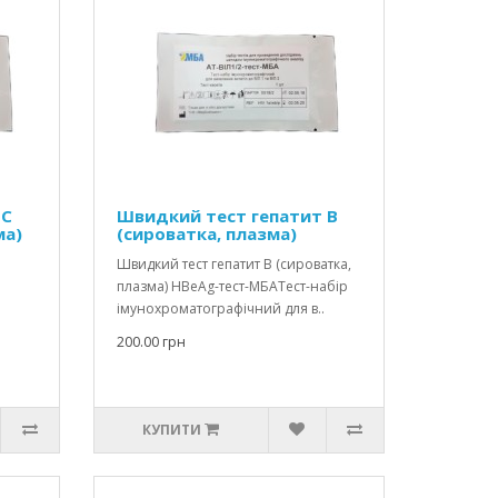
 С
Швидкий тест гепатит В
ма)
(сироватка, плазма)
Швидкий тест гепатит В (сироватка,
плазма) HBеAg-тест-МБАТест-набір
імунохроматографічний для в..
200.00 грн
КУПИТИ