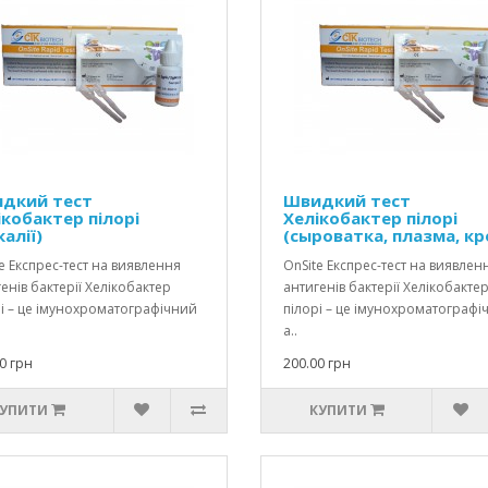
дкий тест
Швидкий тест
ікобактер пілорі
Хелікобактер пілорі
алії)
(сыроватка, плазма, кр
e Експрес-тест на виявлення
OnSite Експрес-тест на виявлен
енів бактерії Хелікобактер
антигенів бактерії Хелікобакте
і – це імунохроматографічний
пілорі – це імунохроматографі
а..
0 грн
200.00 грн
УПИТИ
КУПИТИ