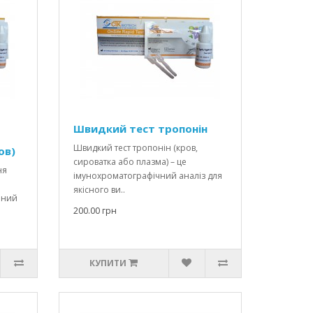
Швидкий тест тропонін
Швидкий тест тропонін (кров,
ов)
сироватка або плазма) – це
ня
імунохроматографічний аналіз для
р
якісного ви..
чний
200.00 грн
КУПИТИ