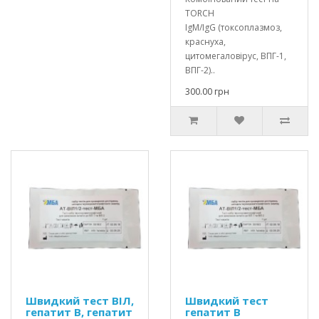
TORCH
IgM/IgG (токсоплазмоз,
краснуха,
цитомегаловірус, ВПГ-1,
ВПГ-2)..
300.00 грн
Швидкий тест ВІЛ,
Швидкий тест
гепатит В, гепатит
гепатит В