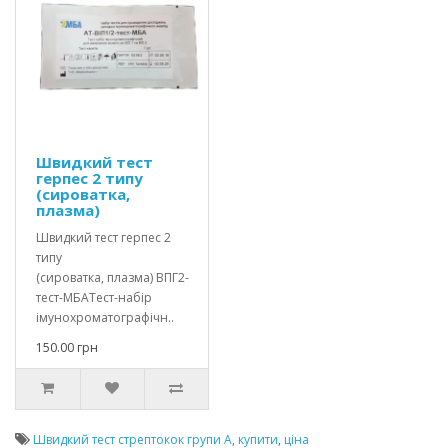
Швидкий тест
герпес 2 типу
(сироватка,
плазма)
Швидкий тест герпес 2
типу
(сироватка, плазма) ВПГ2-
тест-МБАТест-набір
імунохроматографічн..
150.00 грн
Швидкий тест стрептокок групи А
,
купити
,
ціна