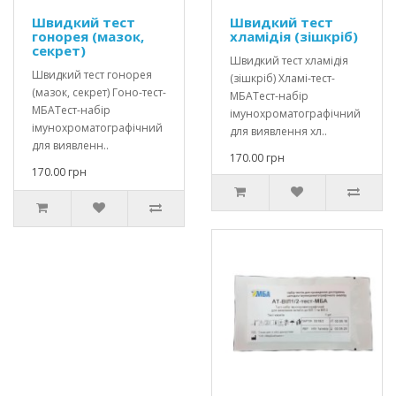
Швидкий тест
Швидкий тест
гонорея (мазок,
хламідія (зішкріб)
секрет)
Швидкий тест хламідія
Швидкий тест гонорея
(зішкріб) Хламі-тест-
(мазок, секрет) Гоно-тест-
МБАТест-набір
МБАТест-набір
імунохроматографічний
імунохроматографічний
для виявлення хл..
для виявленн..
170.00 грн
170.00 грн