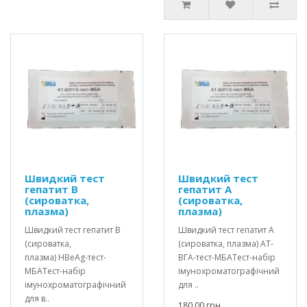
Швидкий тест
Швидкий тест
гепатит В
гепатит А
(сироватка,
(сироватка,
плазма)
плазма)
Швидкий тест гепатит В
Швидкий тест гепатит А
(сироватка,
(сироватка, плазма) АТ-
плазма) HBеAg-тест-
ВГА-тест-МБАТест-набір
МБАТест-набір
імунохроматографічний
імунохроматографічний
для ..
для в..
180.00 грн