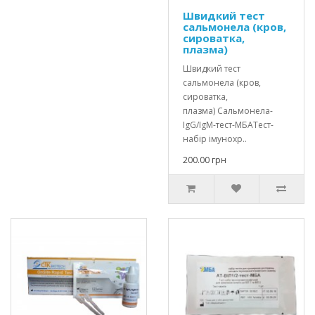
Швидкий тест
сальмонела (кров,
сироватка,
плазма)
Швидкий тест
сальмонела (кров,
сироватка,
плазма) Сальмонела-
IgG/IgM-тест-МБАТест-
набір імунохр..
200.00 грн