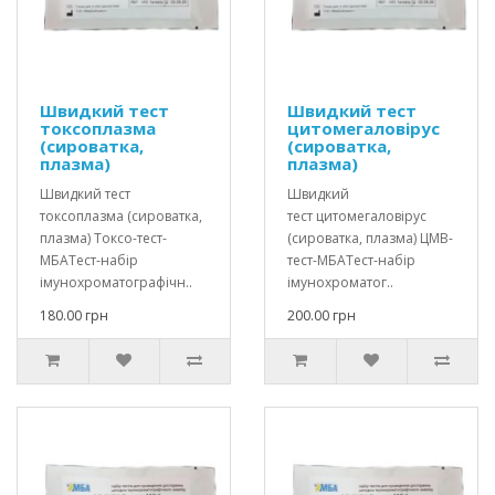
Швидкий тест
Швидкий тест
токсоплазма
цитомегаловірус
(сироватка,
(сироватка,
плазма)
плазма)
Швидкий тест
Швидкий
токсоплазма (сироватка,
тест цитомегаловірус
плазма) Токсо-тест-
(сироватка, плазма) ЦМВ-
МБАТест-набір
тест-МБАТест-набір
імунохроматографічн..
імунохроматог..
180.00 грн
200.00 грн