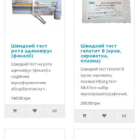
Швидкий тест
Швидкий тест
рота аденовірус
гепатит В (кров,
(фекалії)
сироватка,
плазма)
Швидкий тест на рота
Швидкий тест гепатит В
аденовірус (фекалії) є
(кров, сироватка,
надійним
плазма) HBsAg-тест-
імуноферментним
МБАТест-набір
абсорбентом на т..
імунохроматографічний..
180.00 грн
200.00 грн