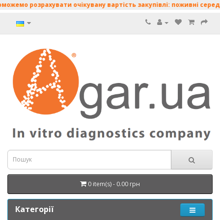
розрахувати очікувану вартість закупівлі: поживні середовища • 
0 item(s) - 0.00 грн
Категорії