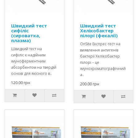
Швидкий тест
Швидкий тест
сифіліс
Хелікобактер
(сироватка,
пілорі (фекалії)
плазма)
OnSite Експрес-тест на
Швидкий тест на
виявлення антигенів
сифіліс є надійним
бактерії Хелікобактер
імуноферментним
пілорі – це
абсорбентом на твердій
імунохроматографічний
основі для якісного в..
а..
120.00 грн
200.00 грн