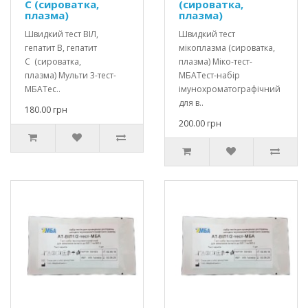
С (сироватка,
(сироватка,
плазма)
плазма)
Швидкий тест ВІЛ,
Швидкий тест
гепатит В, гепатит
мікоплазма (сироватка,
С (сироватка,
плазма) Міко-тест-
плазма) Мульти 3-тест-
МБАТест-набір
МБАТес..
імунохроматографічний
для в..
180.00 грн
200.00 грн