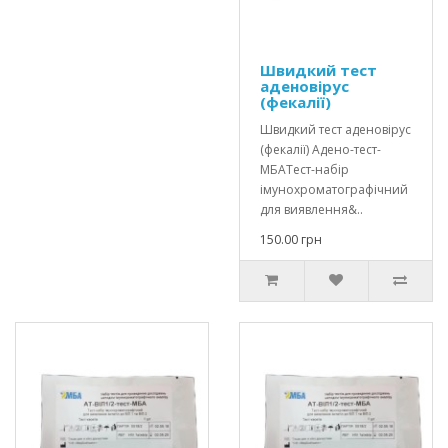
Швидкий тест
аденовірус
(фекалії)
Швидкий тест аденовірус
(фекалії) Адено-тест-
МБАТест-набір
імунохроматографічний
для виявлення&..
150.00 грн