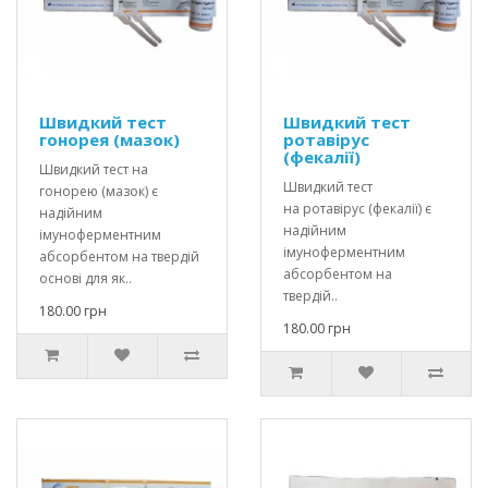
Швидкий тест
Швидкий тест
гонорея (мазок)
ротавірус
(фекалії)
Швидкий тест на
Швидкий тест
гонорею (мазок) є
на ротавірус (фекалії) є
надійним
надійним
імуноферментним
імуноферментним
абсорбентом на твердій
абсорбентом на
основі для як..
твердій..
180.00 грн
180.00 грн