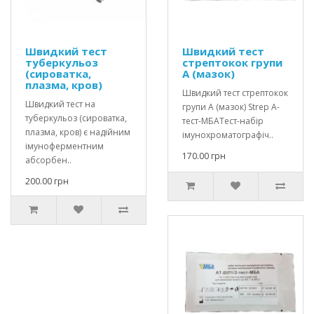
Швидкий тест
Швидкий тест
туберкульоз
стрептокок групи
(сироватка,
А (мазок)
плазма, кров)
Швидкий тест стрептокок
Швидкий тест на
групи А (мазок) Strep A-
туберкульоз (сироватка,
тест-МБАТест-набір
плазма, кров) є надійним
імунохроматографіч..
імуноферментним
170.00 грн
абсорбен..
200.00 грн