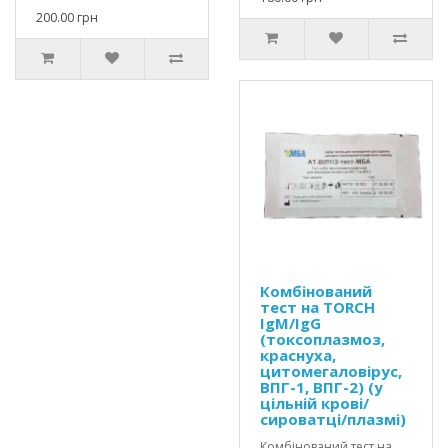
200.00 грн
Комбінований
тест на TORCH
IgM/IgG
(токсоплазмоз,
краснуха,
цитомегаловірус,
ВПГ-1, ВПГ-2) (у
цільній крові/
сироватці/плазмі)
Комбінований тест на