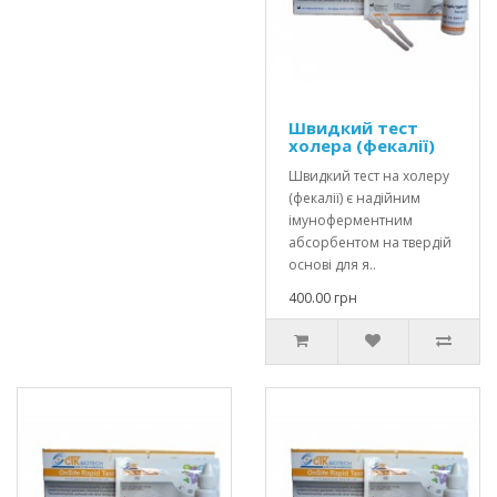
Швидкий тест
холера (фекалії)
Швидкий тест на холеру
(фекалії) є надійним
імуноферментним
абсорбентом на твердій
основі для я..
400.00 грн