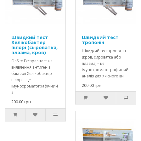
Швидкий тест
Швидкий тест
Хелікобактер
тропонін
пілорі (сыроватка,
Швидкий тест тропонін
плазма, кров)
(кров, сироватка або
OnSite Експрес-тест на
плазма) – це
виявлення антигенів
імунохроматографічний
бактерії Хелікобактер
аналіз для якісного ви..
пілорі – це
200.00 грн
імунохроматографічний
а..
200.00 грн