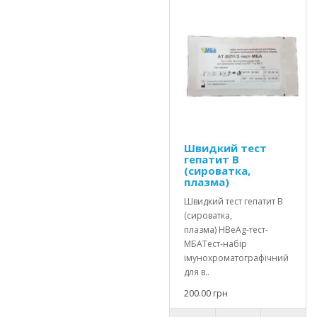
Швидкий тест
гепатит В
(сироватка,
плазма)
Швидкий тест гепатит В
(сироватка,
плазма) HBеAg-тест-
МБАТест-набір
імунохроматографічний
для в..
200.00 грн