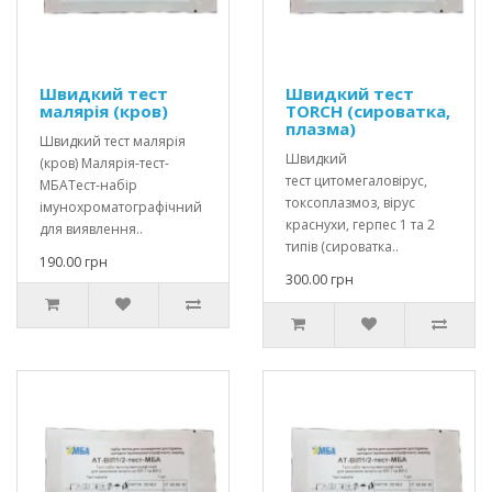
Швидкий тест
Швидкий тест
малярія (кров)
ТORCH (сироватка,
плазма)
Швидкий тест малярія
Швидкий
(кров) Малярія-тест-
тест цитомегаловірус,
МБАТест-набір
токсоплазмоз, вірус
імунохроматографічний
краснухи, герпес 1 та 2
для виявлення..
типів (сироватка..
190.00 грн
300.00 грн