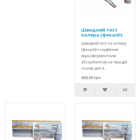
Швидкий тест
холера (фекалії)
Швидкий тест на холеру
(фекалії) є надійним
імуноферментним
абсорбентом на твердій
основі для я..
400.00 грн