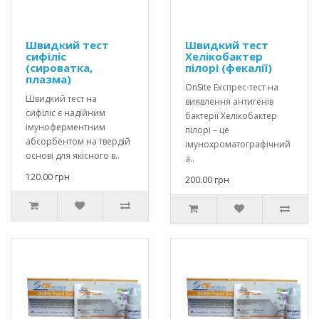
Швидкий тест
Швидкий тест
сифіліс
Хелікобактер
(сироватка,
пілорі (фекалії)
плазма)
OnSite Експрес-тест на
Швидкий тест на
виявлення антигенів
сифіліс є надійним
бактерії Хелікобактер
імуноферментним
пілорі – це
абсорбентом на твердій
імунохроматографічний
основі для якісного в..
а..
120.00 грн
200.00 грн