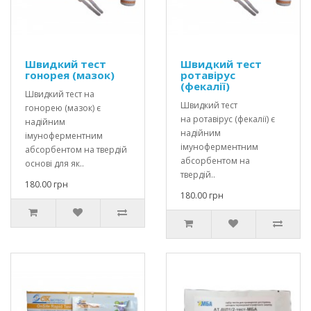
Швидкий тест
Швидкий тест
гонорея (мазок)
ротавірус
(фекалії)
Швидкий тест на
Швидкий тест
гонорею (мазок) є
на ротавірус (фекалії) є
надійним
надійним
імуноферментним
імуноферментним
абсорбентом на твердій
абсорбентом на
основі для як..
твердій..
180.00 грн
180.00 грн