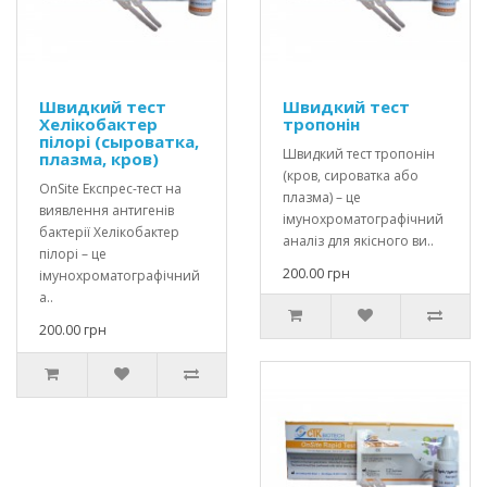
Швидкий тест
Швидкий тест
Хелікобактер
тропонін
пілорі (сыроватка,
Швидкий тест тропонін
плазма, кров)
(кров, сироватка або
OnSite Експрес-тест на
плазма) – це
виявлення антигенів
імунохроматографічний
бактерії Хелікобактер
аналіз для якісного ви..
пілорі – це
200.00 грн
імунохроматографічний
а..
200.00 грн