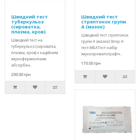
Швидкий тест
Швидкий тест
туберкульоз
стрептокок групи
(сироватка,
А (мазок)
плазма, кров)
Швидкий тест стрептокок
Швидкий тест на
групи А (мазок) Strep A-
туберкульоз (сироватка,
тест-МБАТест-набір
плазма, кров) є надійним
імунохроматографіч..
імуноферментним
170.00 грн
абсорбен..
200.00 грн