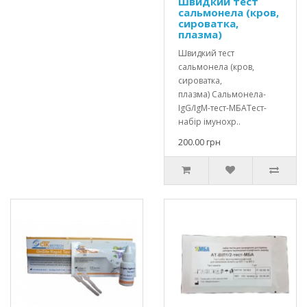
Швидкий тест
сальмонела (кров,
сироватка,
плазма)
Швидкий тест
сальмонела (кров,
сироватка,
плазма) Сальмонела-
IgG/IgM-тест-МБАТест-
набір імунохр..
200.00 грн