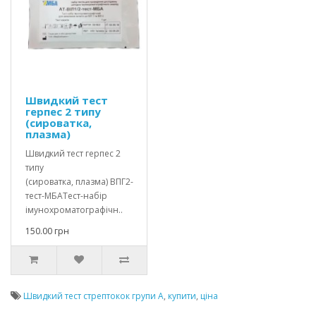
Швидкий тест
герпес 2 типу
(сироватка,
плазма)
Швидкий тест герпес 2
типу
(сироватка, плазма) ВПГ2-
тест-МБАТест-набір
імунохроматографічн..
150.00 грн
Швидкий тест стрептокок групи А
,
купити
,
ціна