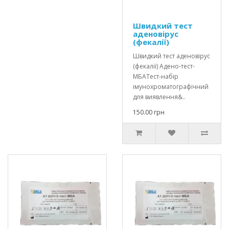
Швидкий тест
аденовірус
(фекалії)
Швидкий тест аденовірус
(фекалії) Адено-тест-
МБАТест-набір
імунохроматографічний
для виявлення&..
150.00 грн