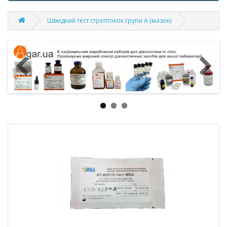
Швидкий тест стрептокок групи А (мазок)