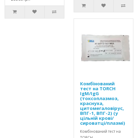
Комбінований
тест на TORCH
IgM/IgG
(токсоплазмоз,
краснуха,
цитомегаловірус,
ВПГ-1, ВПГ-2) (у
цільній крові/
сироватці/плазмі)
Комбінований тест на
TORCH