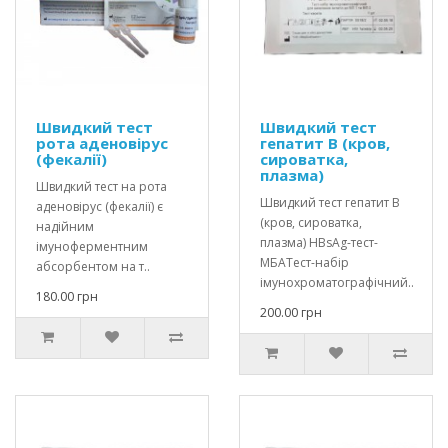
Швидкий тест
Швидкий тест
рота аденовірус
гепатит В (кров,
(фекалії)
сироватка,
плазма)
Швидкий тест на рота
Швидкий тест гепатит В
аденовірус (фекалії) є
(кров, сироватка,
надійним
плазма) HBsAg-тест-
імуноферментним
МБАТест-набір
абсорбентом на т..
імунохроматографічний..
180.00 грн
200.00 грн