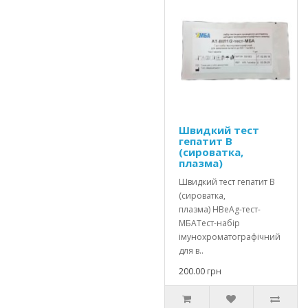
Швидкий тест
гепатит В
(сироватка,
плазма)
Швидкий тест гепатит В
(сироватка,
плазма) HBеAg-тест-
МБАТест-набір
імунохроматографічний
для в..
200.00 грн