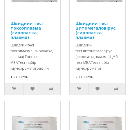
Швидкий тест
Швидкий тест
токсоплазма
цитомегаловірус
(сироватка,
(сироватка,
плазма)
плазма)
Швидкий тест
Швидкий
токсоплазма (сироватка,
тест цитомегаловірус
плазма) Токсо-тест-
(сироватка, плазма) ЦМВ-
МБАТест-набір
тест-МБАТест-набір
імунохроматографічн..
імунохроматог..
180.00 грн
200.00 грн