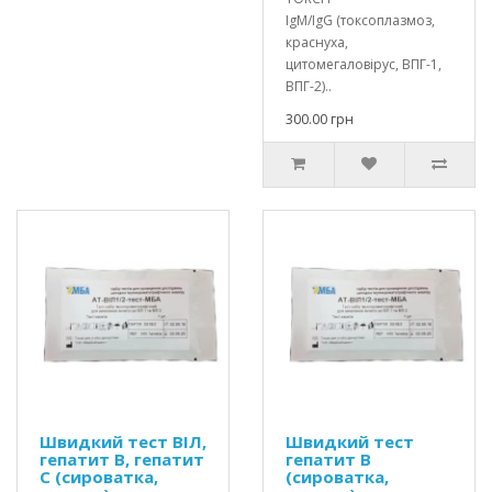
IgM/IgG (токсоплазмоз,
краснуха,
цитомегаловірус, ВПГ-1,
ВПГ-2)..
300.00 грн
Швидкий тест ВІЛ,
Швидкий тест
гепатит В, гепатит
гепатит В
С (сироватка,
(сироватка,