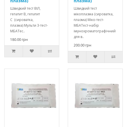
плазма)
плазма)
Швидкий тест ВІЛ,
Швидкий тест
гепатит В, гепатит
мікоплазма (сироватка,
С (сироватка,
плазма) Міко-тест-
плазма) Мульти 3-тест-
МБАТест-набір
МБАТес..
імунохроматографічний
для в..
180.00 грн
200.00 грн