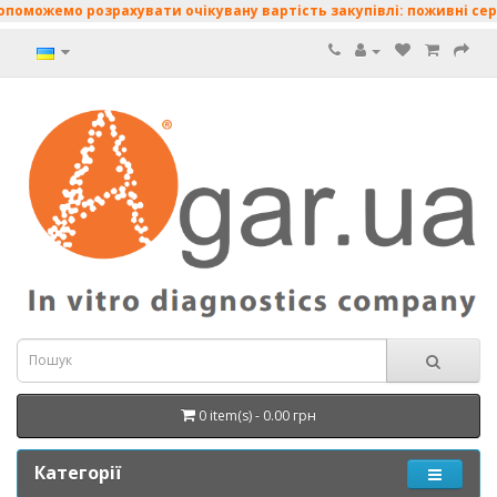
о розрахувати очікувану вартість закупівлі: поживні середовища 
0 item(s) - 0.00 грн
Категорії