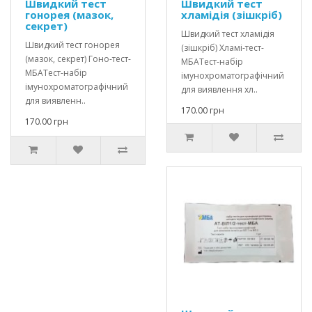
Швидкий тест
Швидкий тест
гонорея (мазок,
хламідія (зішкріб)
секрет)
Швидкий тест хламідія
Швидкий тест гонорея
(зішкріб) Хламі-тест-
(мазок, секрет) Гоно-тест-
МБАТест-набір
МБАТест-набір
імунохроматографічний
імунохроматографічний
для виявлення хл..
для виявленн..
170.00 грн
170.00 грн