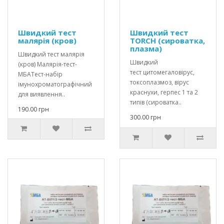
Швидкий тест
Швидкий тест
малярія (кров)
ТORCH (сироватка,
плазма)
Швидкий тест малярія
Швидкий
(кров) Малярія-тест-
тест цитомегаловірус,
МБАТест-набір
токсоплазмоз, вірус
імунохроматографічний
краснухи, герпес 1 та 2
для виявлення..
типів (сироватка..
190.00 грн
300.00 грн