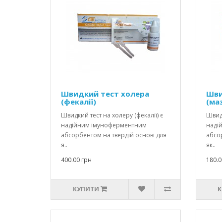
Швидкий тест холера
Шви
(фекалії)
(ма
Швидкий тест на холеру (фекалії) є
Швидк
надійним імуноферментним
наді
абсорбентом на твердій основі для
абсор
я..
як..
400.00 грн
180.0
КУПИТИ
К