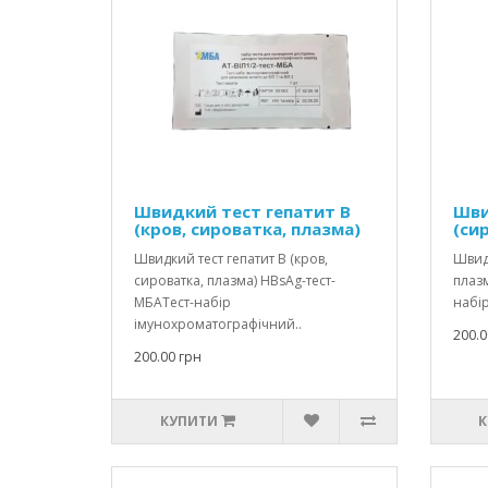
Швидкий тест гепатит В
Шви
(кров, сироватка, плазма)
(си
Швидкий тест гепатит В (кров,
Швидк
сироватка, плазма) HBsAg-тест-
плазм
МБАТест-набір
набір
імунохроматографічний..
200.0
200.00 грн
КУПИТИ
К