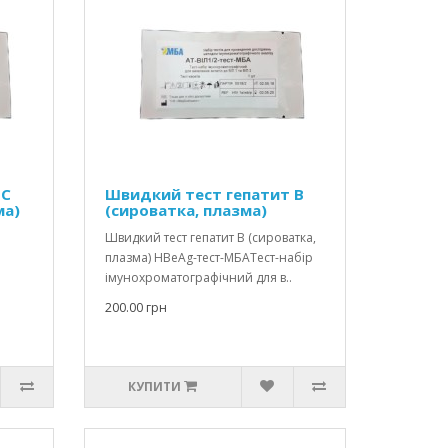
 С
Швидкий тест гепатит В
ма)
(сироватка, плазма)
Швидкий тест гепатит В (сироватка,
плазма) HBеAg-тест-МБАТест-набір
імунохроматографічний для в..
200.00 грн
КУПИТИ