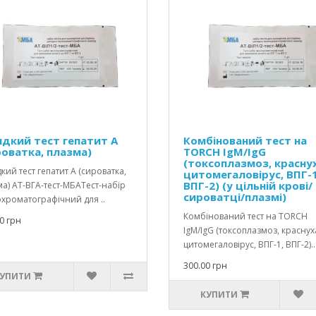
дкий тест гепатит А
Комбінований тест на
роватка, плазма)
TORCH IgM/IgG
(токсоплазмоз, краснух
ий тест гепатит А (сироватка,
цитомегаловірус, ВПГ-1
ВПГ-2) (у цільній крові/
а) АТ-ВГА-тест-МБАТест-набір
сироватці/плазмі)
хроматографічний для ..
Комбінований тест на TORCH
0 грн
IgM/IgG (токсоплазмоз, краснух
цитомегаловірус, ВПГ-1, ВПГ-2)..
300.00 грн
УПИТИ
КУПИТИ