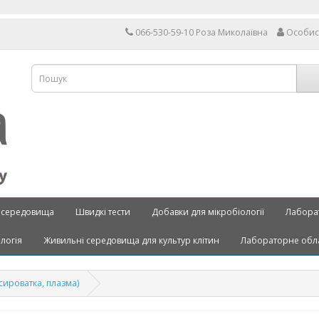
Д
066-530-59-10 Роза Миколаївна
Особис
 середовища
Швидкі тести
Добавки для мікробіології
Лабора
ологія
Живильні середовища для культур клітин
Лабораторне обл
сироватка, плазма)