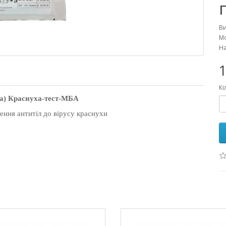
В
Мо
На
1
Кі
а
)
Краснуха-тест-МБА
ення антитіл до вірусу краснухи