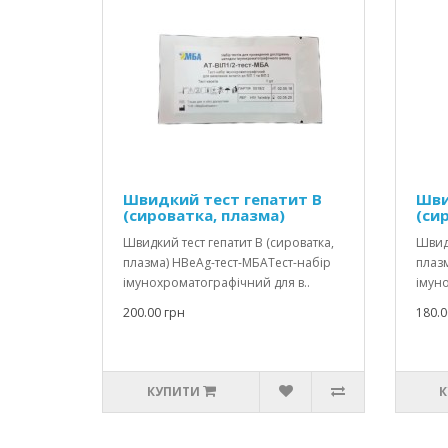
Швидкий тест гепатит В
Шви
(сироватка, плазма)
(си
Швидкий тест гепатит В (сироватка,
Швидк
плазма) HBеAg-тест-МБАТест-набір
плазм
імунохроматографічний для в..
імуно
200.00 грн
180.0
КУПИТИ
К