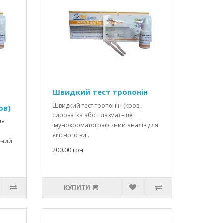
Швидкий тест тропонін
Швидкий тест тропонін (кров,
ов)
сироватка або плазма) – це
ня
імунохроматографічний аналіз для
р
якісного ви..
чний
200.00 грн
КУПИТИ