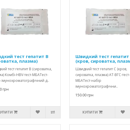
дкий тест гепатит В
Швидкий тест гепатит
роватка, плазма)
(кров, сироватка, плаз
ий тест гепатит В (сироватка,
Швидкий тест гепатит С (кров,
а) Комбі-HBV-тест-МБАТест-
сироватка, плазма) АТ-ВГС-тест-
 імунохроматографічний д..
МБАТест-набір
імунохроматографічни..
0 грн
150.00 грн
УПИТИ
КУПИТИ