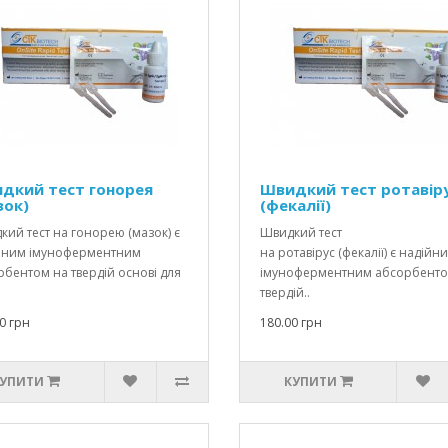
дкий тест гонорея
Швидкий тест ротавір
зок)
(фекалії)
ий тест на гонорею (мазок) є
Швидкий тест
йним імуноферментним
на ротавірус (фекалії) є надійн
бентом на твердій основі для
імуноферментним абсорбенто
твердій..
0 грн
180.00 грн
УПИТИ
КУПИТИ