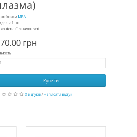
плазма)
иробники
MBA
дель: 1 шт
явність: Є в наявності
70.00 грн
лькість
Купити
0 відгуків
/
Написати відгук