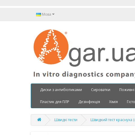
Мова
Диски з антибіотиками
Сироватки
Поживні
Пластик для ПЛР
Дезінфекція
Хімія
Гіст
Швидкі тести
Швидкий тест краснуха (