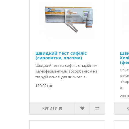
Швидкий тест сифіліс
Шви
(сироватка, плазма)
Хел
(фек
Швидкий тест на сифіліс є надійним
OnSit
імуноферментним абсорбентом на
антиг
твердій основі для якісного в..
пілор
120.00 грн
а..
200.0
КУПИТИ
К