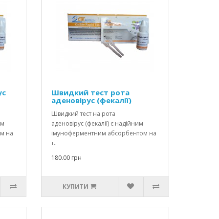
ус
Швидкий тест рота
аденовірус (фекалії)
Швидкий тест на рота
им
аденовірус (фекалії) є надійним
м на
імуноферментним абсорбентом на
т..
180.00 грн
КУПИТИ