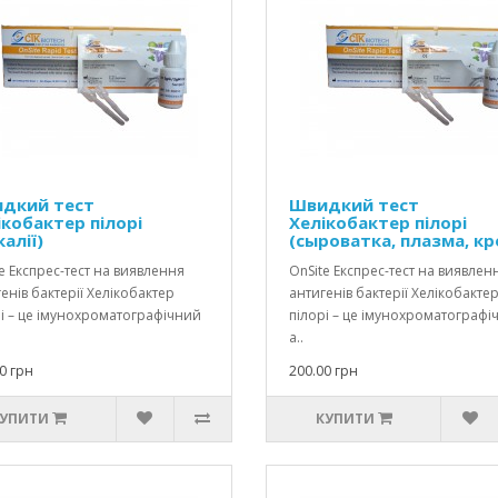
дкий тест
Швидкий тест
ікобактер пілорі
Хелікобактер пілорі
алії)
(сыроватка, плазма, кр
e Експрес-тест на виявлення
OnSite Експрес-тест на виявлен
енів бактерії Хелікобактер
антигенів бактерії Хелікобакте
і – це імунохроматографічний
пілорі – це імунохроматографі
а..
0 грн
200.00 грн
УПИТИ
КУПИТИ