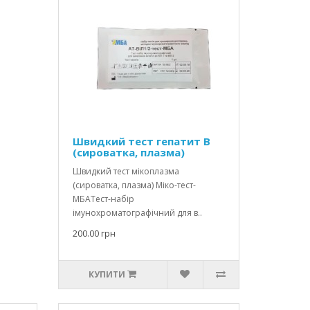
Швидкий тест гепатит В
(сироватка, плазма)
Швидкий тест мікоплазма
(сироватка, плазма) Міко-тест-
МБАТест-набір
імунохроматографічний для в..
200.00 грн
КУПИТИ