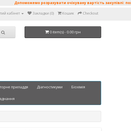
опоможемо розрахувати очікувану вартість закупівлі: поживні сер
тий кабінет
Закладки (0)
Кошик
Checkout
0 item(s) - 0.00 грн
торне приладдя
Діагностикуми
Біохімія
аднання