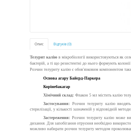
Опис
Відгуків (0)
Телурит калію
в мікробіології використовуються як сел
бактерій, а ті що резистентні до нього формують колонії
Розчин телуриту калію є обов'язковим компонентом так
Основа агару Байєрд-Паркера
Корінебакагар
Хімічний склад:
Флакон 5 мл містить калію тел
Застосування:
Розчин телуриту калію вводять
стерилізації, у кількості зазначеній у відповідній методи
Застереження:
Розчин телуриту калію може ви
дихання. Для запобігання отруєння необхідно використ
можливо набирати розчин телуриту методом проколюван