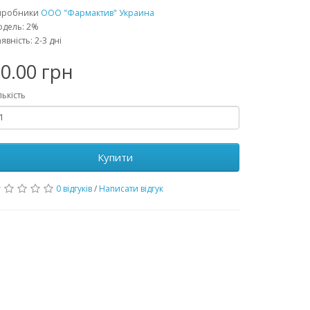
иробники
ООО "Фармактив" Украина
дель: 2%
явність: 2-3 дні
0.00 грн
лькість
Купити
0 відгуків
/
Написати відгук