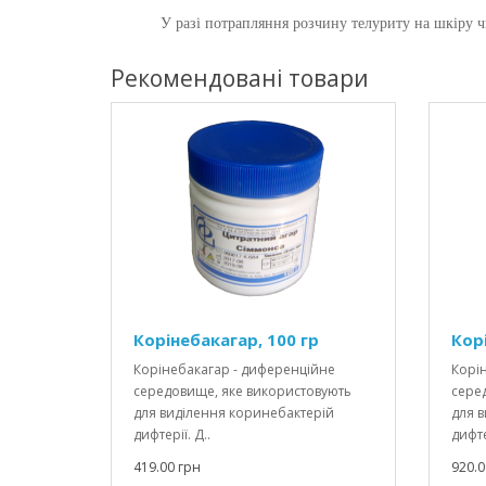
У разі потрапляння розчину телуриту на шкіру чи
Рекомендовані товари
Корінебакагар, 100 гр
Кор
Корінебакагар - диференційне
Корі
середовище, яке використовують
сере
для виділення коринебактерій
для 
дифтерії. Д..
дифте
419.00 грн
920.0