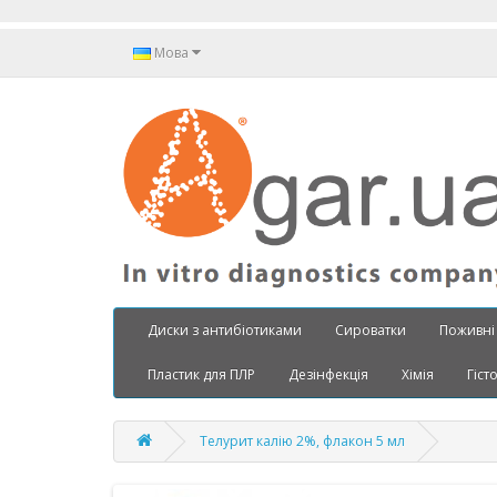
Мова
Диски з антибіотиками
Сироватки
Поживні
Пластик для ПЛР
Дезінфекція
Хімія
Гіст
Телурит калію 2%, флакон 5 мл