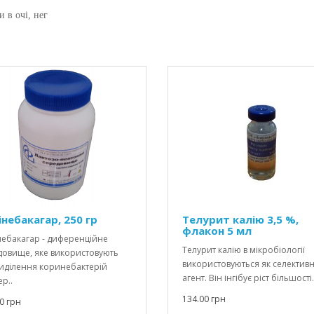
 в очі, нег
інебакагар, 250 гр
Телурит калію 3,5 %,
флакон 5 мл
небакагар - диференційне
Телурит калію в мікробіології
довище, яке використовують
використовуються як селектив
виділення коринебактерій
агент. Він інгібує ріст більшості.
р..
134.00 грн
0 грн