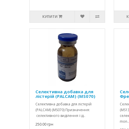
КУПИТИ
К
Селективна добавка для
Сел
лістерій (PALCAM) (MS070)
Фре
Селективна добавка для лістерій
Селе
(PALCAM) (MS070) Призначення:
(MS13
селективного виділення і ід..
селек
mon..
250.00 грн