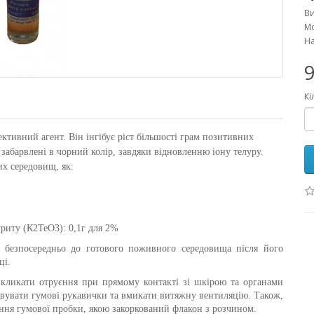
В
Мо
На
9
Кі
ективний агент. Він інгібує ріст більшості грам позитивних
 забарвлені в чорний колір, завдяки відновленню іону телуру.
их середовищ, як:
уриту (К2ТеО3): 0,1г для 2%
 безпосередньо до готового поживного середовища після його
ці.
кликати отруєння при прямому контакті зі шкірою та органами
овувати гумові рукавички та вмикати витяжну вентиляцію. Також,
ня гумової пробки, якою закоркований флакон з розчином.