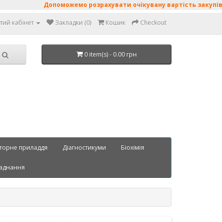
Допоможемо розрахувати очікувану вартість закупівлі: по
тий кабінет
Закладки (0)
Кошик
Checkout
0 item(s) - 0.00 грн
торне приладдя
Діагностикуми
Біохімія
аднання