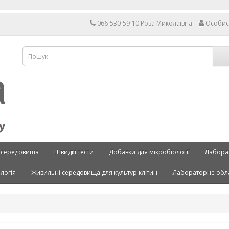
066-530-59-10 Роза Миколаївна
Особис
 середовища
Швидкі тести
Добавки для мікробіології
Лабора
ологія
Живильні середовища для культур клітин
Лабораторне обл