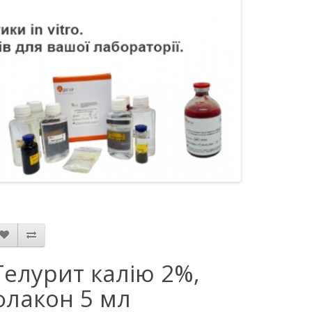
Телурит калію 2%,
флакон 5 мл