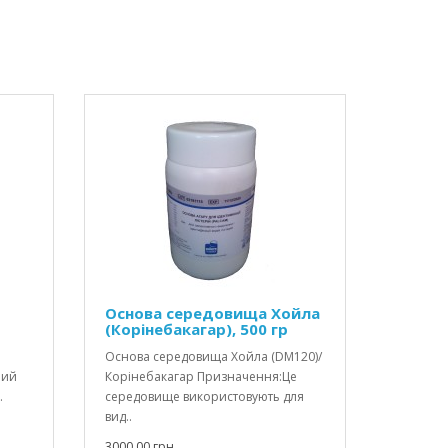
Основа середовища Хойла
(Корінебакагар), 500 гр
Основа середовища Хойла (DM120)/
ний
Корінебакагар Призначення:Це
.
середовище використовують для
вид..
3000.00 грн