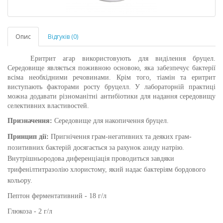
Опис
Відгуків (0)
Еритрит агар використовують для виділення бруцел.
Середовище являється поживною основою, яка забезпечує бактерії
всіма необхідними речовинами. Крім того, тіамін та еритрит
виступають факторами росту бруцелл. У лабораторній практиці
можна додавати різноманітні антибіотики для надання середовищу
селективних властивостей.
Призначення:
Середовище для накопичення бруцел.
Принцип дії:
Пригнічення грам-негативних та деяких грам-
позитивних бактерій досягається за рахунок азиду натрію.
Внутрішньородова диференціація проводиться завдяки
трифенілтитразолію хлористому, який надає бактеріям бордового
кольору.
Пептон ферментативний - 18 г/л
Глюкоза - 2 г/л