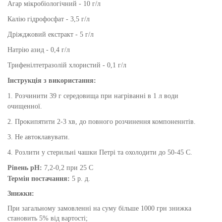
Агар мікробіологічний - 10 г/л
Калію гідрофосфат - 3,5 г/л
Дріжджовий екстракт - 5 г/л
Натрію азид - 0,4 г/л
Трифенілтетразолій хлористий - 0,1 г/л
Інструкція з використання:
1. Розчинити 39 г середовища при нагріванні в 1 л води
очищенної.
2. Прокипятити 2-3 хв, до повного розчинення компоненнтів.
3. Не автоклавувати.
4. Розлити у стерильні чашки Петрі та охолодити до 50-45 С.
Рівень pH:
7,2-0,2 при 25 С
Термін постачання:
5 р. д.
Знижки:
При загальному замовленні на суму більше 1000 грн знижка
становить 5% від вартості;