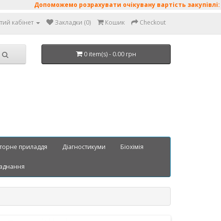
Допоможемо розрахувати очікувану вартість закупівлі: поживні
тий кабінет
Закладки (0)
Кошик
Checkout
0 item(s) - 0.00 грн
торне приладдя
Діагностикуми
Біохімія
аднання