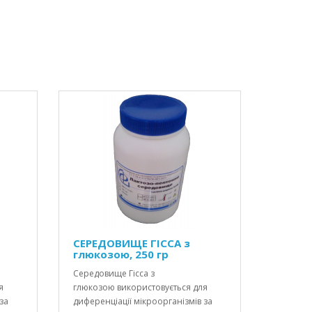
СЕРЕДОВИЩЕ ГІССА з
глюкозою, 250 гр
Середовище Гісса з
я
глюкозою використовується для
за
диференціації мікроорганізмів за