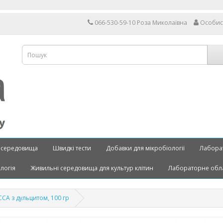
066-530-59-10 Роза Миколаївна
Особис
 середовища
Швидкі тести
Добавки для мікробіології
Лабора
ологія
Живильні середовища для культур клітин
Лабораторне обл
СА з дульцитом, 100 гр