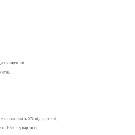
оди очищенної.
ннтів.
жка становить 5% від вартості;
ть 10% від вартості;