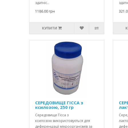
здатніс..
здатні
1186.00 грн
321.0
КУПИТИ
К
СЕРЕДОВИЩЕ ГІССА з
СЕР
ксилозою, 250 гр
лак
Середовище Гісса з
Серед
ксилозою використовується для
лакт
диференціації мікроорганізмів за
дифер