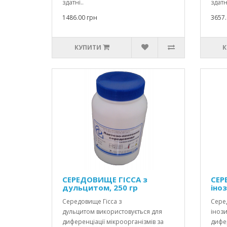
здатні..
здатні
1486.00 грн
3657.
КУПИТИ
К
СЕРЕДОВИЩЕ ГІССА з
СЕР
дульцитом, 250 гр
іноз
Середовище Гісса з
Серед
дульцитом використовується для
інози
диференціації мікроорганізмів за
дифер