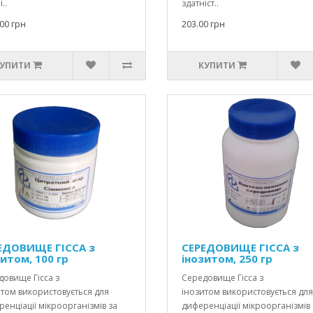
..
здатніст..
00 грн
203.00 грн
УПИТИ
КУПИТИ
ЕДОВИЩЕ ГІССА з
СЕРЕДОВИЩЕ ГІССА з
итом, 100 гр
інозитом, 250 гр
овище Гісса з
Середовище Гісса з
том використовується для
інозитом використовується для
енціації мікроорганізмів за
диференціації мікроорганізмів 