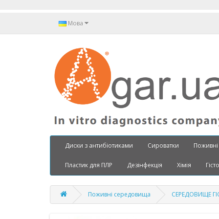
Мова
Диски з антибіотиками
Сироватки
Поживні
Пластик для ПЛР
Дезінфекція
Хімія
Гіст
Поживні середовища
СЕРЕДОВИЩЕ ГІС