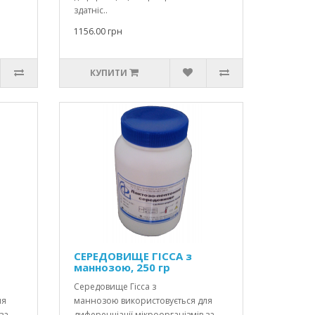
здатніс..
1156.00 грн
КУПИТИ
СЕРЕДОВИЩЕ ГІССА з
маннозою, 250 гр
Середовище Гісса з
ля
маннозою використовується для
за
диференціації мікроорганізмів за