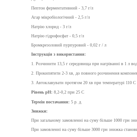
Пептон ферментативний - 3,7 г/л
Агар мікробіологічний - 2,5 г/л
Натрію хлорид - 3 г/л
Натрію гідрофосфат - 0,5 г/л
Бромкрезоловий пурпуровий - 0,02 г / л
Інструкція з використання:
1. Розчинити 13,5 г середовища при нагріванні в 1 л в
2. Прокипятити 2-3 хв, до повного розчинення компоне
3. Автоклавувати протягом 20 хв при температурі 110 С
Рівень pH:
8,2-0,2 при 25 С
Термін постачання:
5 р. д.
Знижки:
При загальному замовленні на суму більше 1000 грн зни
При замовленні на суму більше 3000 грн знижка станови