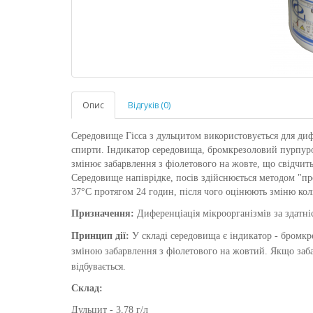
Опис
Відгуків (0)
Середовище Гісса
з дульцитом
використовується для диф
спирти. Індикатор середовища, бромкрезоловий пурпуро
змінює забарвлення з фіолетового на жовте, що свідчить
Середовище напіврідке, посів здійснюється методом "п
37°С протягом 24 годин, після чого оцінюють зміню кол
Призначення:
Диференціація мікроорганізмів за здатн
Принцип дії:
У складі середовища є індикатор - бромк
зміною забарвлення з фіолетового на жовтий. Якщо заб
відбувається.
Склад:
Дульцит - 3,78 г/л