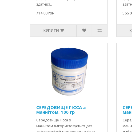
здатніст..
здатні
714.00 грн
566.0
КУПИТИ
К
СЕРЕДОВИЩЕ ГІССА з
СЕР
маннітом, 100 гр
ман
Середовище Гісса з
Серед
маннітом використовується для
манн
диференціації мікроорганізмів за
дифер