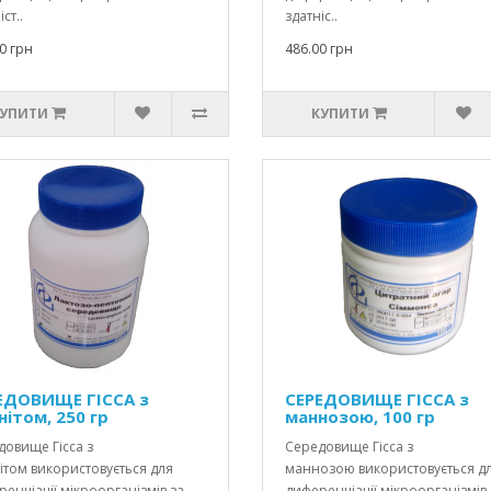
ст..
здатніс..
0 грн
486.00 грн
УПИТИ
КУПИТИ
ЕДОВИЩЕ ГІССА з
СЕРЕДОВИЩЕ ГІССА з
нітом, 250 гр
маннозою, 100 гр
овище Гісса з
Середовище Гісса з
ітом використовується для
маннозою використовується д
енціації мікроорганізмів за
диференціації мікроорганізмів 