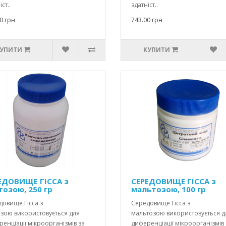
ст..
здатніст..
0 грн
743.00 грн
УПИТИ
КУПИТИ
ЕДОВИЩЕ ГІССА з
СЕРЕДОВИЩЕ ГІССА з
тозою, 250 гр
мальтозою, 100 гр
овище Гісса з
Середовище Гісса з
озою використовується для
мальтозою використовується д
енціації мікроорганізмів за
диференціації мікроорганізмів 