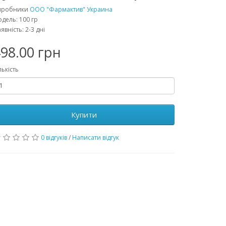
иробники
ООО "Фармактив" Украина
дель: 100 гр
явність: 2-3 дні
98.00 грн
лькість
Купити
0 відгуків
/
Написати відгук