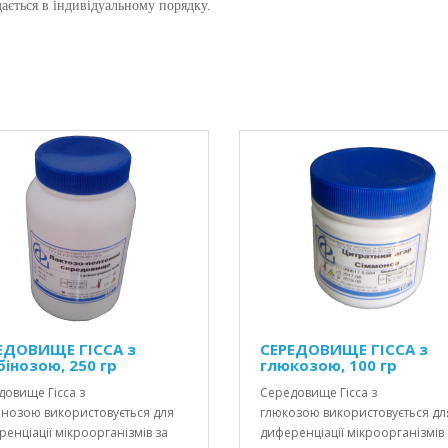
ається в індивідуальному порядку.
ЕДОВИЩЕ ГІССА з
СЕРЕДОВИЩЕ ГІССА з
бінозою, 250 гр
глюкозою, 100 гр
овище Гісса з
Середовище Гісса з
інозою використовується для
глюкозою використовується дл
енціації мікроорганізмів за
диференціації мікроорганізмів 