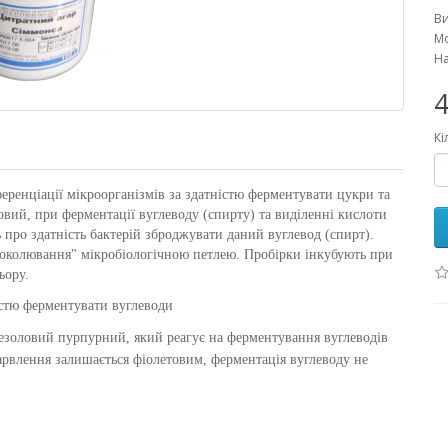
В
Мо
На
4
Кі
еренціації мікроорганізмів за здатністю ферментувати цукри та
вий, при ферментації вуглеводу (спирту) та виділенні кислоти
 про здатність бактерій зброджувати даний вуглевод (спирт).
роколювання" мікробіологічною петлею. Пробірки інкубують при
ьору.
істю ферментувати вуглеводи
резоловий пурпурний, який реагує на ферментування вуглеводів
арвлення залишається фіолетовим, ферментація вуглеводу не