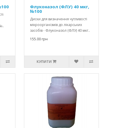
№100
Флуконазол (ФЛУ) 40 мкг,
№100
ті
Диски для визначення чутливості
мікроорганізмів до лікарських
№..
засобів - Флуконазол (ФЛУ) 40 мкг..
155.00 грн
КУПИТИ