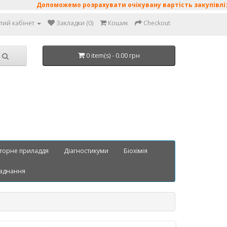
Допоможемо розрахувати очікувану вартість закупівлі: поживні
тий кабінет
Закладки (0)
Кошик
Checkout
0 item(s) - 0.00 грн
торне приладдя
Діагностикуми
Біохімія
аднання