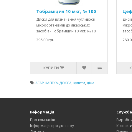
Тобраміцин 10 мкг, № 100
Цеф
Диски для визначення чутливості
Диски
мікроорганізмів до лікарських
мікро
засобів - Тобраміцин 10 мкг, № 10..
засоб
296.00 грн
280.0
КУПИТИ
К
АГАР ЧАПЕКА-ДОКСА
,
купити
,
ціна
Інформація
Служба
Про компанію
Виробн
Інформація про доставку
Контакт
Договір
Поверне