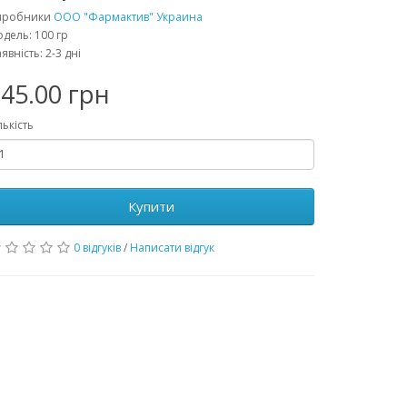
иробники
ООО "Фармактив" Украина
дель: 100 гр
явність: 2-3 дні
45.00 грн
лькість
Купити
0 відгуків
/
Написати відгук