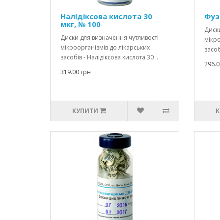
Налідіксова кислота 30
Фуз
мкг, № 100
Диски
Диски для визначення чутливості
мікро
мікроорганізмів до лікарських
засоб
засобів - Налідіксова кислота 30 ..
296.0
319.00 грн
КУПИТИ
К