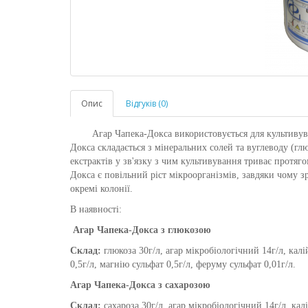
Опис
Відгуків (0)
Агар Чапека-Докса використовується для культиву
Докса
складається з мінеральних солей та вуглеводу (г
екстрактів у зв'язку з чим культивування триває
протяго
Докса
є повільний ріст мікроорганізмів, завдяки чому з
окремі колонії.
В наявності:
Агар Чапека-Докса з глюкозою
Склад:
глюкоза 30г/л, агар мікробіологічний 14г/л, кал
0,5г/л, магнію сульфат 0,5г/л, феруму сульфат 0,01г/л.
Агар Чапека-Докса з сахарозою
Склад:
сахароза 30г/л, агар мікробіологічний 14г/л, ка