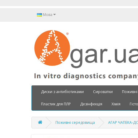
Мова
Диски з антибіотиками
Сироватки
Поживні
Пластик для ПЛР
Дезінфекція
Хімія
Гіст
Поживні середовища
АГАР ЧАПЕКА-ДО