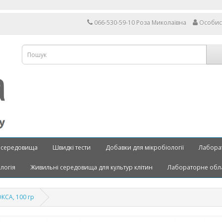
066-530-59-10 Роза Миколаївна
Особис
 середовища
Швидкі тести
Добавки для мікробіології
Лабора
ологія
Живильні середовища для культур клітин
Лабораторне обл
КСА, 100 гр