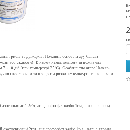
В
Мо
На
2
Кі
вання грибів та дріжджів. Поживна основа
агару Чапека-
люкози або сахарози). В ньому немає пептону та поживних
м 7 - 10 діб (при темпертурі 25°С). Особливістю
агара Чапека-
ручно спостерігати за процесом розвитку культури, та ізолювати
ій азотнокислий 2г/л, дигідрофосфат калію 1г/л, натрію хлорид
лій азотнокислий 2г/л, дигідрофосфат калію 1г/л, натрію хлорид