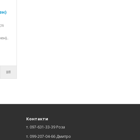
ен)
ті
ен)..
Контакти
т. 097-631-33-39 Роза
т. 099-207-04-66 Дмитро