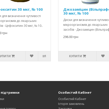
окситин 30 мкг, № 100
Джозаміцин (Вільпраф
30 мкг, № 100
 для визначення чутливості
Диски для визначення чутливос
організмів до лікарських
мікроорганізмів до лікарських
ів - Цефокситин 30 мкг, № 10..
засобів - Джозаміцин (Вільпраф
0 грн
296.00 грн
УПИТИ
КУПИТИ
 підтримки
Особистий Кабінет
ики
Особистий Кабінет
и
Історія замовлень
ння товару
Закладки