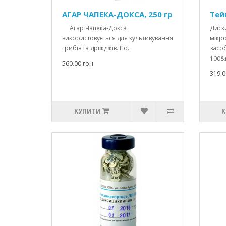
АГАР ЧАПЕКА-ДОКСА, 250 гр
Тей
Агар Чапека-Докса
Диски
використовується для культивування
мікро
грибів та дріжджів. По..
засоб
100&n
560.00 грн
319.0
КУПИТИ
К