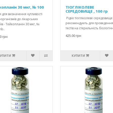
копланін 30 мкг, № 100
ТІОГЛІКОЛЕВЕ
СЕРЕДОВИЩЕ , 100 гр
 для визначення чутливості
Рідке тіогліколеве середовище
організмів до лікарських
рекомендують для проведення
ів - Тейкопланін 30 мкг, №
тестів на стерильність біологічн
b..
425.00 грн
0 грн
УПИТИ
КУПИТИ