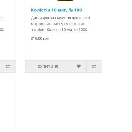
Колістін 10 мкг, № 100
ті
Диски для визначення чутливості
мікроорганізмів до лікарських
0..
засобів - Колістін 10 мкг, № 100&..
319.00 грн
КУПИТИ