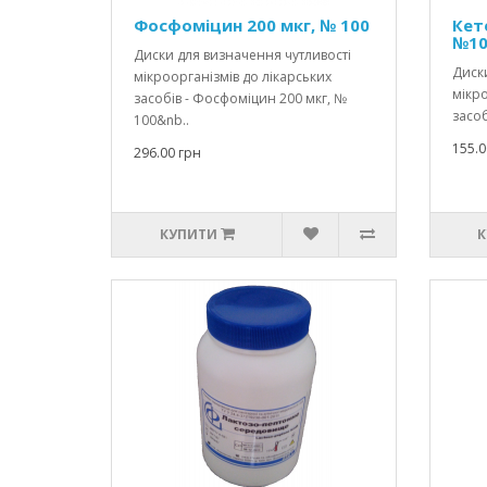
Фосфоміцин 200 мкг, № 100
Кет
№10
Диски для визначення чутливості
Диски
мікроорганізмів до лікарських
мікро
засобів - Фосфоміцин 200 мкг, №
засоб
100&nb..
155.0
296.00 грн
КУПИТИ
К