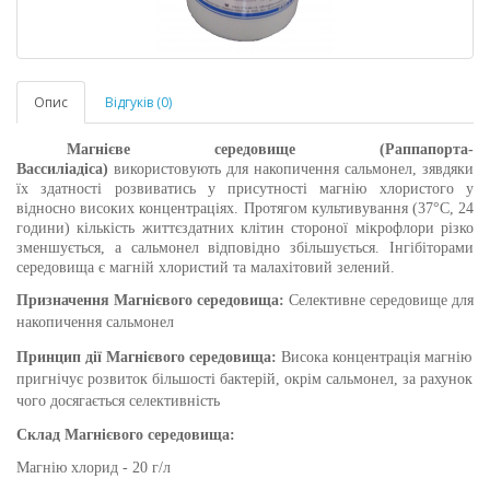
Опис
Відгуків (0)
Магнієве середовище
(Раппапорта-
Вассиліадіса)
використовують для накопичення сальмонел, зявдяки
їх здатності розвиватись у присутності магнію хлористого у
відносно високих концентраціях. Протягом культивування (37°С, 24
години) кількість життєздатних клітин стороної мікрофлори різко
зменшується, а сальмонел відповідно збільшується. Інгібіторами
середовища є магній хлористий та малахітовий зелений.
Призначення
Магнієвого середовища
:
Селективне середовище для
накопичення сальмонел
Принцип дії
Магнієвого середовища
:
Висока концентрація магнію
пригнічує розвиток більшості бактерій, окрім сальмонел, за рахунок
чого досягається селективність
Склад
Магнієвого середовища
:
Магнію хлорид - 20 г/л