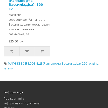
(Раппапорта-
Вассиліадіса), 100
гр
Магнієве
середовище (Раппапорта-
Вассиліадіса) використовують
для накопичення
сальмонел, зя..
225.00 грн
МАГНІЄВЕ СЕРЕДОВИЩЕ (Раппапорта-Вассиліадіса)
,
250 гр
,
ціна
,
купити
Інформація
Про компанію
Інформація про доставку