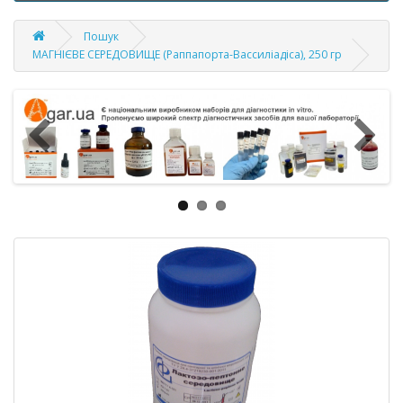
Пошук
МАГНІЄВЕ СЕРЕДОВИЩЕ (Раппапорта-Вассиліадіса), 250 гр