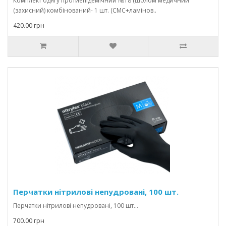
Комплект одягу протиепідемічний №18 (шолом медичний
(захисний) комбінований- 1 шт. (СМС+ламінов..
420.00 грн
Перчатки нітрилові непудровані, 100 шт.
Перчатки нітрилові непудровані, 100 шт...
700.00 грн