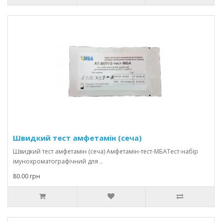
Швидкий тест амфетамін (сеча)
Швидкий тест амфетамін (сеча) Амфетамін-тест-МБАТест-набір
імунохроматографічний для ..
80.00 грн