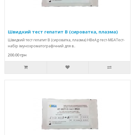
Швидкий тест гепатит В (сироватка, плазма)
Швидкий тест гепатит В (сироватка, плазма) HBеAg-тест-МБАТест-
набір імунохроматографічний для в..
200.00 грн