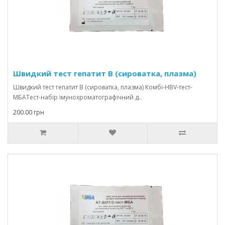
Швидкий тест гепатит В (сироватка, плазма)
Швидкий тест гепатит В (сироватка, плазма) Комбі-HBV-тест-
МБАТест-набір імунохроматографічний д..
200.00 грн