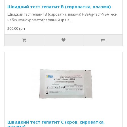
Швидкий тест гепатит В (сироватка, плазма)
Швидкий тест гепатит В (сироватка, плазма) HBеAg-тест-МБАТест-
набір імунохроматографічний для в..
200.00 грн
Швидкий тест гепатит С (кров, сироватка,
плазма)