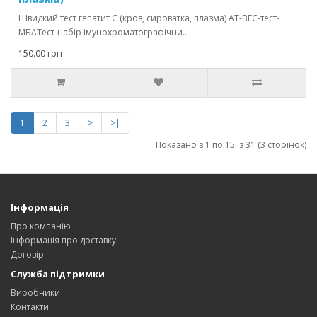
Швидкий тест гепатит С (кров, сироватка, плазма) АТ-ВГС-тест-
МБАТест-набір імунохроматографічни..
150.00 грн
1
2
3
>
>|
Показано з 1 по 15 із 31 (3 сторінок)
Інформація
Про компанію
Інформація про доставку
Договір
Служба підтримки
Виробники
Контакти