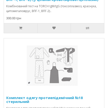
Комбінований тест на TORCH IgM/IgG (токсоплазмоз, краснуха,
цитомегаловірус, ВПГ-1, ВПГ-2)..
300.00 грн
Комплект одягу протиепідемічний №18
стерильний