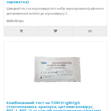
сироватка)
Швидкий тест на коронавірустест-набір імунохроматографічного
для виявлення антитіл до коронавірусу C..
6000.00 грн
Комбінований тест на TORCH IgM/IgG
(токсоплазмоз, краснуха, цитомегаловірус,
ВПГ-1, ВПГ-2) (у цільній крові/сироватці/плазмі)