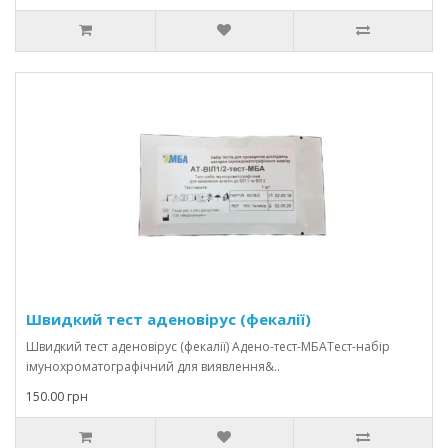
Швидкий тест аденовірус (фекалії)
Швидкий тест аденовірус (фекалії) Адено-тест-МБАТест-набір
імунохроматографічний для виявлення&..
150.00 грн