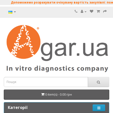
Допоможемо розрахувати очікувану вартість закупівлі: поживні 
0 item(s) - 0.00 грн
Категорії