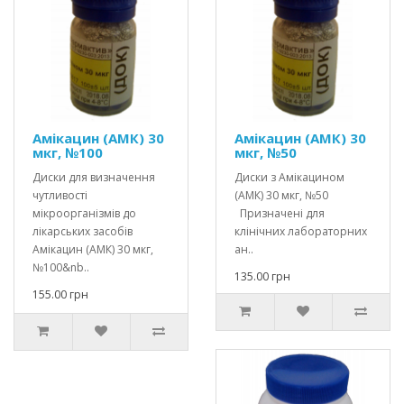
Амікацин (АМК) 30
Амікацин (АМК) 30
мкг, №100
мкг, №50
Диски для визначення
Диски з Амікацином
чутливості
(АМК) 30 мкг, №50
мікроорганізмів до
Призначені для
лікарських засобів
клінічних лабораторних
Амікацин (АМК) 30 мкг,
ан..
№100&nb..
135.00 грн
155.00 грн