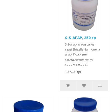
S-S-АГАР, 250 гр
S-S-агар, мається на
увазі Shigella-Salmonella
агар. Поживне
середовище являє
собою закорд..
1009.00 грн