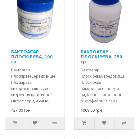
БАКТОАГАР
БАКТОАГАР
ПЛОCКІРЄВА, 100
ПЛОCКІРЄВА, 250
гр
гр
Бактоагар
Бактоагар
ПлоскірєваСередовище
ПлоскірєваСередовище
Плоскірєва
Плоскірєва
використовоють для
використовоють для
виділення патогенної
виділення патогенної
мікрофлори, а саме..
мікрофлори, а саме..
427.00 грн
1009.00 грн