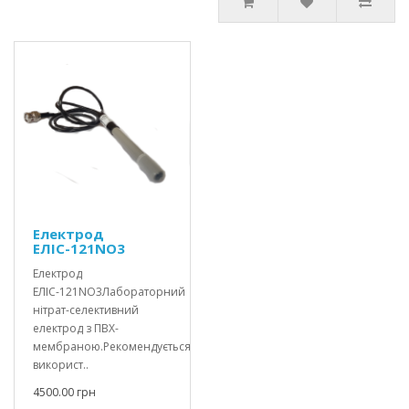
Електрод
ЕЛІС-121NO3
Електрод
ЕЛІС-121NO3Лабораторний
нітрат-селективний
електрод з ПВХ-
мембраною.Рекомендується
використ..
4500.00 грн