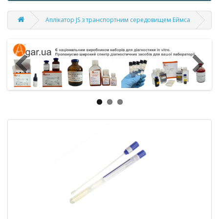
Аплікатор JS з транспортним середовищем Еймса