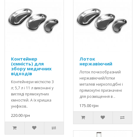
Контейнер
Лоток
(ємність) для
нержавіючий
збору медичних
Лоток почкообразний
відходів
нержавіючийЛотки
Контейнери місткістю 3
металеві ниркоподібні і
л; 5,7 л і 11 л виконані у
прямокутні призначені
вигляді прямокутних
для розміщення в ..
ємностей. А їх кришка
175.00 грн
уніфіков..
220.00 грн