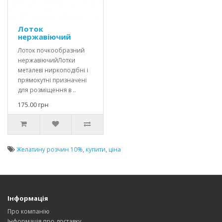
Лоток
нержавіючий
Лоток почкообразний
нержавіючийЛотки
металеві ниркоподібні і
прямокутні призначені
для розміщення в ..
175.00 грн
Желатину розчин 10%
,
купити
,
ціна
Інформація
Про компанію
Інформація про доставку