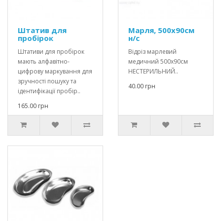
Штатив для
Марля, 500х90см
пробірок
н/с
Штативи для пробірок
Відріз марлевий
мають алфавітно-
медичний 500х90см
цифрову маркування для
НЕСТЕРИЛЬНИЙ..
зручності пошуку та
40.00 грн
ідентифікації пробір..
165.00 грн