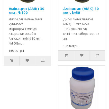
Амікацин (АМК) 30
Амікацин (АМК) 30
мкг, №100
мкг, №50
Диски для визначення
Диски з Амікацином
чутливості
(АМК) 30 мкг, №50
мікроорганізмів до
Призначені для
лікарських засобів
клінічних лабораторних
Амікацин (АМК) 30 мкг,
ан..
№100&nb..
135.00 грн
155.00 грн