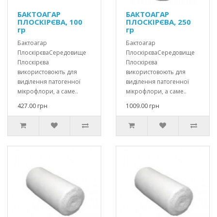
БАКТОАГАР
БАКТОАГАР
ПЛОCКІРЄВА, 100
ПЛОCКІРЄВА, 250
гр
гр
Бактоагар
Бактоагар
ПлоскірєваСередовище
ПлоскірєваСередовище
Плоскірєва
Плоскірєва
використовоють для
використовоють для
виділення патогенної
виділення патогенної
мікрофлори, а саме..
мікрофлори, а саме..
427.00 грн
1009.00 грн