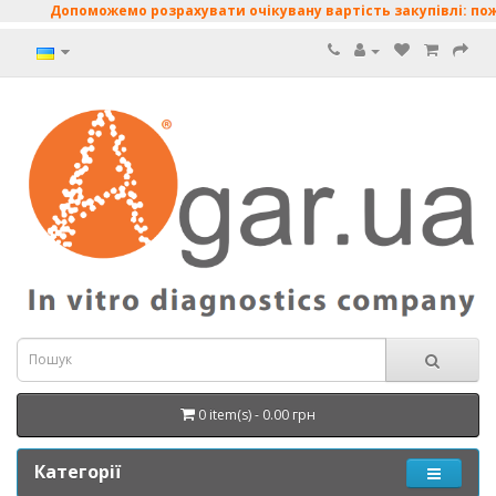
Допоможемо розрахувати очікувану вартість закупівлі: поживн
0 item(s) - 0.00 грн
Категорії