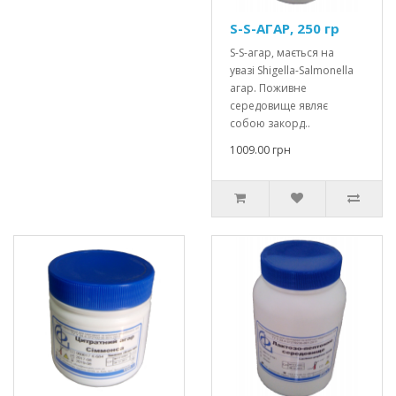
S-S-АГАР, 250 гр
S-S-агар, мається на
увазі Shigella-Salmonella
агар. Поживне
середовище являє
собою закорд..
1009.00 грн