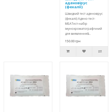
аденовірус
(фекалії)
Швидкий тест аденовірус
(фекалії) Адено-тест-
МБАТест-набір
імунохроматографічний
для виявлення&..
150.00 грн