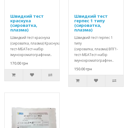
Швидкий тест
Швидкий тест
краснуха
герпес 1 типу
(сироватка,
(сироватка,
плазма)
плазма)
Швидкий тест краснуха
Швидкий тест герпес 1
(сироватка, плазма) Краснуха-
типу
тест-МБАТест-набір
(сироватка, плазма) ВПГ1-
імунохроматографічни..
тест-МБАТест-набір
імунохроматографічн..
170.00 грн
150.00 грн