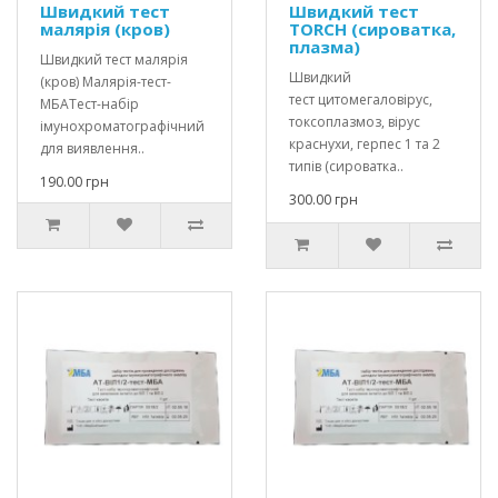
Швидкий тест
Швидкий тест
малярія (кров)
ТORCH (сироватка,
плазма)
Швидкий тест малярія
Швидкий
(кров) Малярія-тест-
тест цитомегаловірус,
МБАТест-набір
токсоплазмоз, вірус
імунохроматографічний
краснухи, герпес 1 та 2
для виявлення..
типів (сироватка..
190.00 грн
300.00 грн