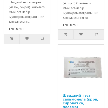
Швидкий тест гонорея
(зішкріб) Хламі-тест-
(мазок, секрет) Гоно-тест-
МБАТест-набір
МБАТест-набір
імунохроматографічний
імунохроматографічний
для виявлення хл..
для виявленн..
170.00 грн
170.00 грн
Швидкий тест
сальмонела (кров,
сироватка,
плазма)