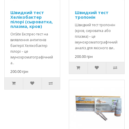
Швидкий тест
Швидкий тест
Хелікобактер
тропонін
пілорі (сыроватка,
Швидкий тест тропонін
плазма, кров)
(кров, сироватка або
OnSite Експрес-тест на
плазма) – це
виявлення антигенів
імунохроматографічний
бактерії Хелікобактер
аналіз для якісного ви..
пілорі – це
200.00 грн
імунохроматографічний
а..
200.00 грн