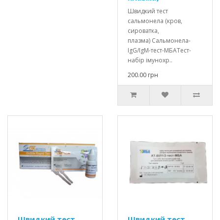
Швидкий тест
сальмонела (кров,
сироватка,
плазма) Сальмонела-
IgG/IgM-тест-МБАТест-
набір імунохр..
200.00 грн
Швидкий тест
Швидкий тест