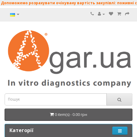
жемо розрахувати очікувану вартість закупівлі: поживні середови
0 item(s) - 0.00 грн
Категорії