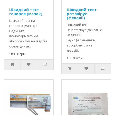
Швидкий тест
Швидкий тест
гонорея (мазок)
ротавірус
(фекалії)
Швидкий тест на
Швидкий тест
гонорею (мазок) є
на ротавірус (фекалії) є
надійним
надійним
імуноферментним
імуноферментним
абсорбентом на твердій
абсорбентом на
основі для як..
твердій..
180.00 грн
180.00 грн