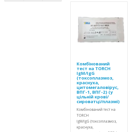
Комбінований
тест на TORCH
IgM/IgG
(токсоплазмоз,
краснуха,
цитомегаловірус,
ВПГ-1, ВПГ-2) (у
цільній крові/
сироватці/плазмі)
Комбінований тест на
TORCH
IgM/IgG (токсоплазмоз,
краснуха,