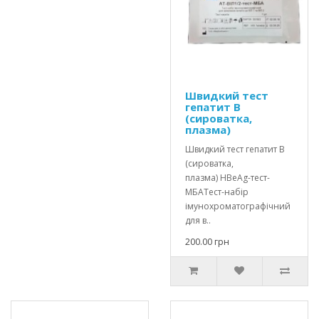
Швидкий тест
гепатит В
(сироватка,
плазма)
Швидкий тест гепатит В
(сироватка,
плазма) HBеAg-тест-
МБАТест-набір
імунохроматографічний
для в..
200.00 грн