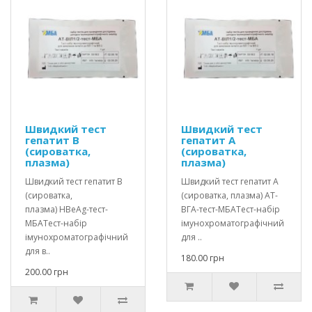
Швидкий тест
Швидкий тест
гепатит В
гепатит А
(сироватка,
(сироватка,
плазма)
плазма)
Швидкий тест гепатит В
Швидкий тест гепатит А
(сироватка,
(сироватка, плазма) АТ-
плазма) HBеAg-тест-
ВГА-тест-МБАТест-набір
МБАТест-набір
імунохроматографічний
імунохроматографічний
для ..
для в..
180.00 грн
200.00 грн