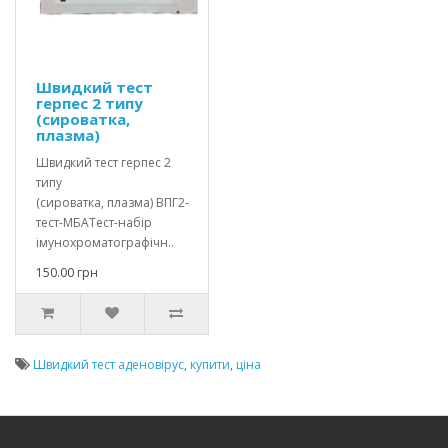
Швидкий тест
герпес 2 типу
(сироватка,
плазма)
Швидкий тест герпес 2
типу
(сироватка, плазма) ВПГ2-
тест-МБАТест-набір
імунохроматографічн..
150.00 грн
Швидкий тест аденовірус
,
купити
,
ціна