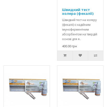
Швидкий тест
холера (фекалії)
Швидкий тест на холеру
(фекалії) є надійним
імуноферментним
абсорбентом на твердій
основі для я..
400.00 грн