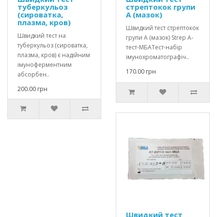
туберкульоз
стрептокок групи
(сироватка,
А (мазок)
плазма, кров)
Швидкий тест стрептокок
Швидкий тест на
групи А (мазок) Strep A-
туберкульоз (сироватка,
тест-МБАТест-набір
плазма, кров) є надійним
імунохроматографіч..
імуноферментним
170.00 грн
абсорбен..
200.00 грн
Швидкий тест