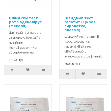
Швидкий тест
Швидкий тест
рота аденовірус
гепатит В (кров,
(фекалії)
сироватка,
плазма)
Швидкий тест на рота
Швидкий тест гепатит В
аденовірус (фекалії) є
(кров, сироватка,
надійним
плазма) HBsAg-тест-
імуноферментним
МБАТест-набір
абсорбентом на т..
імунохроматографічний..
180.00 грн
200.00 грн