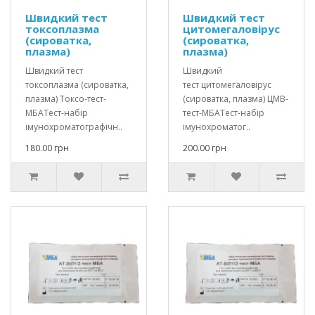
Швидкий тест
Швидкий тест
токсоплазма
цитомегаловірус
(сироватка,
(сироватка,
плазма)
плазма)
Швидкий тест
Швидкий
токсоплазма (сироватка,
тест цитомегаловірус
плазма) Токсо-тест-
(сироватка, плазма) ЦМВ-
МБАТест-набір
тест-МБАТест-набір
імунохроматографічн..
імунохроматог..
180.00 грн
200.00 грн