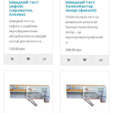
Швидкий тест
Швидкий тест
сифіліс
Хелікобактер
(сироватка,
пілорі (фекалії)
плазма)
OnSite Експрес-тест на
Швидкий тест на
виявлення антигенів
сифіліс є надійним
бактерії Хелікобактер
імуноферментним
пілорі – це
абсорбентом на твердій
імунохроматографічний
основі для якісного в..
а..
120.00 грн
200.00 грн