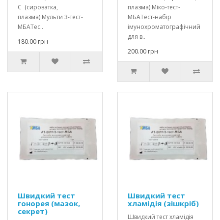
С (сироватка,
плазма) Міко-тест-
плазма) Мульти 3-тест-
МБАТест-набір
МБАТес..
імунохроматографічний
для в..
180.00 грн
200.00 грн
Швидкий тест
Швидкий тест
гонорея (мазок,
хламідія (зішкріб)
секрет)
Швидкий тест хламідія