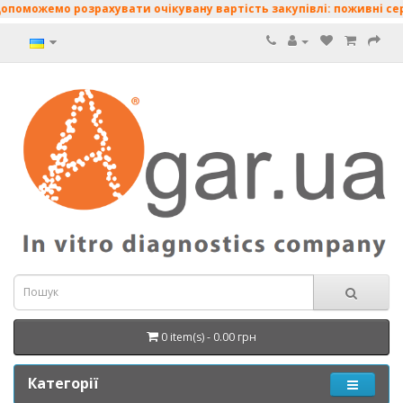
мо розрахувати очікувану вартість закупівлі: поживні середовища
0 item(s) - 0.00 грн
Категорії