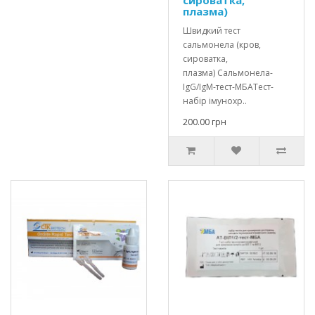
плазма)
Швидкий тест
сальмонела (кров,
сироватка,
плазма) Сальмонела-
IgG/IgM-тест-МБАТест-
набір імунохр..
200.00 грн