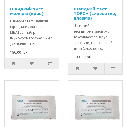
Швидкий тест
Швидкий тест
малярія (кров)
ТORCH (сироватка,
плазма)
Швидкий тест малярія
Швидкий
(кров) Малярія-тест-
тест цитомегаловірус,
МБАТест-набір
токсоплазмоз, вірус
імунохроматографічний
краснухи, герпес 1 та 2
для виявлення..
типів (сироватка..
190.00 грн
300.00 грн