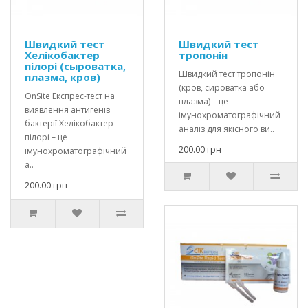
Швидкий тест
Швидкий тест
Хелікобактер
тропонін
пілорі (сыроватка,
Швидкий тест тропонін
плазма, кров)
(кров, сироватка або
OnSite Експрес-тест на
плазма) – це
виявлення антигенів
імунохроматографічний
бактерії Хелікобактер
аналіз для якісного ви..
пілорі – це
200.00 грн
імунохроматографічний
а..
200.00 грн