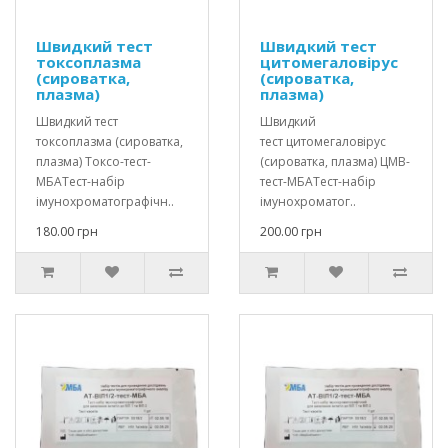
Швидкий тест
Швидкий тест
токсоплазма
цитомегаловірус
(сироватка,
(сироватка,
плазма)
плазма)
Швидкий тест
Швидкий
токсоплазма (сироватка,
тест цитомегаловірус
плазма) Токсо-тест-
(сироватка, плазма) ЦМВ-
МБАТест-набір
тест-МБАТест-набір
імунохроматографічн..
імунохроматог..
180.00 грн
200.00 грн