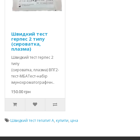
Швидкий тест
герпес 2 типу
(сироватка,
плазма)
Швидкий тест герпес 2
типу
(сироватка, плазма) ВПГ2-
тест-МБАТест-набір
імунохроматографічн..
150.00 грн
Швидкий тест гепатит А
,
купити
,
ціна