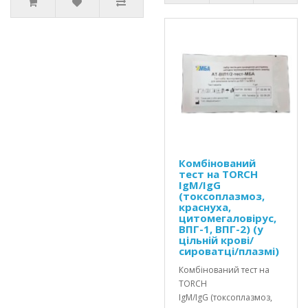
Комбінований
тест на TORCH
IgM/IgG
(токсоплазмоз,
краснуха,
цитомегаловірус,
ВПГ-1, ВПГ-2) (у
цільній крові/
сироватці/плазмі)
Комбінований тест на
TORCH
IgM/IgG (токсоплазмоз,