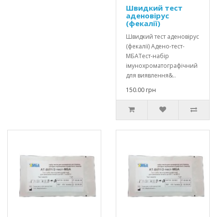
Швидкий тест
аденовірус
(фекалії)
Швидкий тест аденовірус
(фекалії) Адено-тест-
МБАТест-набір
імунохроматографічний
для виявлення&..
150.00 грн