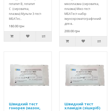
гепатит В, гепатит
мікоплазма (сироватка,
С (сироватка,
плазма) Міко-тест-
плазма) Мульти 3-тест-
МБАТест-набір
МБАТес..
імунохроматографічний
для в..
180.00 грн
200.00 грн
Швидкий тест
Швидкий тест
гонорея (мазок,
хламідія (зішкріб)