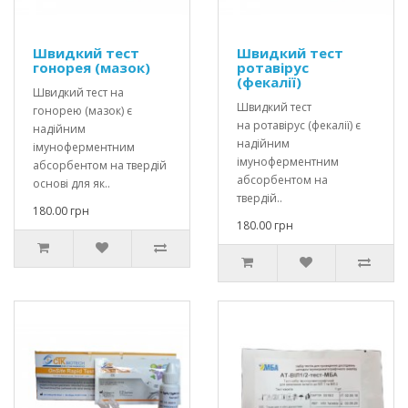
Швидкий тест
Швидкий тест
гонорея (мазок)
ротавірус
(фекалії)
Швидкий тест на
Швидкий тест
гонорею (мазок) є
на ротавірус (фекалії) є
надійним
надійним
імуноферментним
імуноферментним
абсорбентом на твердій
абсорбентом на
основі для як..
твердій..
180.00 грн
180.00 грн