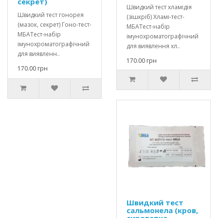
секрет)
Швидкий тест хламідія
Швидкий тест гонорея
(зішкріб) Хламі-тест-
(мазок, секрет) Гоно-тест-
МБАТест-набір
МБАТест-набір
імунохроматографічний
імунохроматографічний
для виявлення хл..
для виявленн..
170.00 грн
170.00 грн
Швидкий тест
сальмонела (кров,
сироватка,