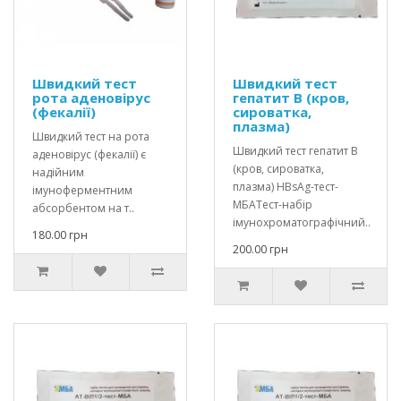
Швидкий тест
Швидкий тест
рота аденовірус
гепатит В (кров,
(фекалії)
сироватка,
плазма)
Швидкий тест на рота
Швидкий тест гепатит В
аденовірус (фекалії) є
(кров, сироватка,
надійним
плазма) HBsAg-тест-
імуноферментним
МБАТест-набір
абсорбентом на т..
імунохроматографічний..
180.00 грн
200.00 грн