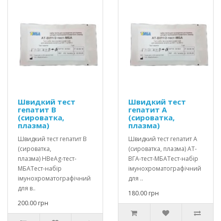
Швидкий тест
Швидкий тест
гепатит В
гепатит А
(сироватка,
(сироватка,
плазма)
плазма)
Швидкий тест гепатит В
Швидкий тест гепатит А
(сироватка,
(сироватка, плазма) АТ-
плазма) HBеAg-тест-
ВГА-тест-МБАТест-набір
МБАТест-набір
імунохроматографічний
імунохроматографічний
для ..
для в..
180.00 грн
200.00 грн