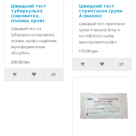
Швидкий тест
Швидкий тест
туберкульоз
стрептокок групи
(сироватка,
А (мазок)
плазма, кров)
Швидкий тест стрептокок
Швидкий тест на
групи А (мазок) Strep A-
туберкульоз (сироватка,
тест-МБАТест-набір
плазма, кров) є надійним
імунохроматографіч..
імуноферментним
170.00 грн
абсорбен..
200.00 грн