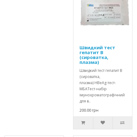
Швидкий тест
гепатит В
(сироватка,
плазма)
Швидкий тест гепатит В
(сироватка,
плазма) HBеAg-тест-
МБАТест-набір
імунохроматографічний
для в..
200.00 грн