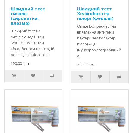
Швидкий тест
Швидкий тест
сифіліс
Хелікобактер
(сироватка,
пілорі (фекалії)
плазма)
OnSite Експрес-тест на
Швидкий тест на
виявлення антигенів
сифіліс є надійним
бактерії Хелікобактер
імуноферментним
пілорі – це
абсорбентом на твердій
імунохроматографічний
основі для якісного в..
а..
120.00 грн
200.00 грн