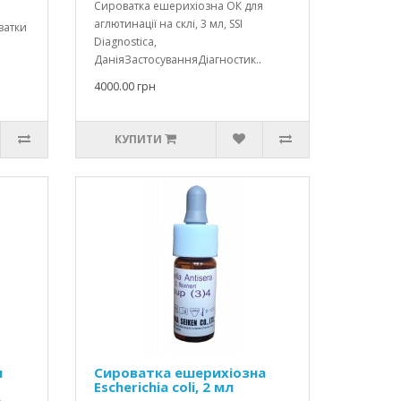
Сироватка ешерихіозна ОК для
аглютинації на склі, 3 мл, SSI
ватки
Diagnostica,
ДаніяЗастосуванняДіагностик..
4000.00 грн
КУПИТИ
л
Сироватка ешерихіозна
Escherichia coli, 2 мл
A