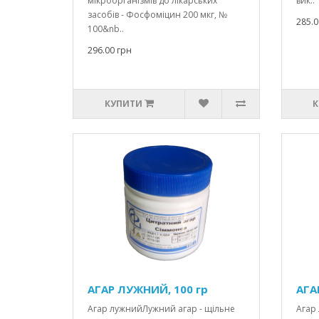
мікроорганізмів до лікарських
вик..
засобів - Фосфоміцин 200 мкг, №
285.0
100&nb..
296.00 грн
КУПИТИ
К
АГАР ЛУЖНИЙ, 100 гр
АГА
Агар лужнийЛужний агар - щільне
Агар