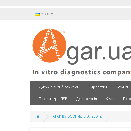
Мова
Диски з антибіотиками
Сироватки
Поживні
Пластик для ПЛР
Дезінфекція
Хімія
Гіст
АГАР ВІЛЬСОН-БЛЕРА, 250 гр