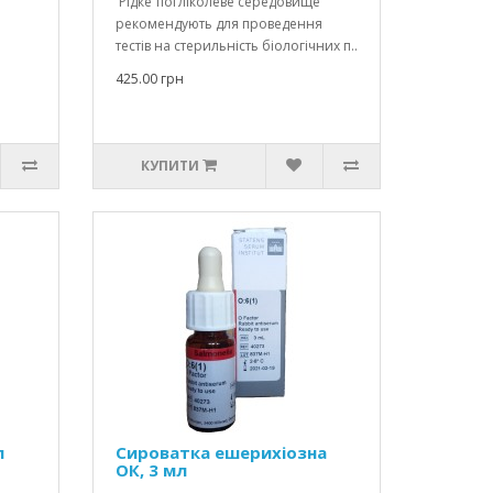
Рідке тіогліколеве середовище
рекомендують для проведення
тестів на стерильність біологічних п..
425.00 грн
КУПИТИ
л
Сироватка ешерихіозна
ОК, 3 мл