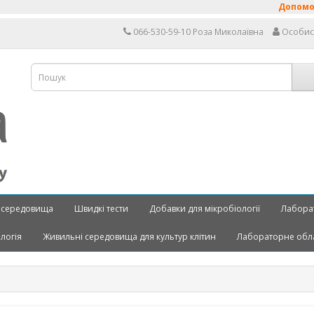
Допоможемо розра
066-530-59-10 Роза Миколаївна
Особис
 середовища
Швидкі тести
Добавки для мікробіології
Лабора
ологія
Живильні середовища для культур клітин
Лабораторне обл