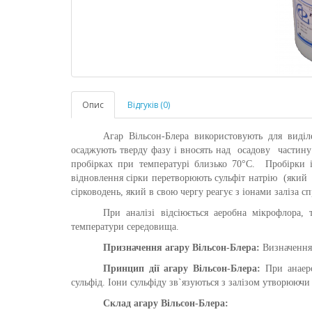
Опис
Відгуків (0)
Агар Вільсон-Блера використовують для виділ
осаджують тверду фазу і вносять над осадову частину
пробірках при температурі близько 70°С. Пробірки 
відновлення сірки перетворюють сульфіт натрію (який 
сірководень, який в свою чергу реагує з іонами заліза
При аналізі відсіюється аеробна мікрофлора,
температури середовища.
Призначення
агару
Вільсон-Блера
:
Визначення
Принцип дії
агару
Вільсон-Блера
:
При анаеро
сульфід. Іони сульфіду зв`язуються з залізом утворюючи
Склад
агару
Вільсон-Блера
: