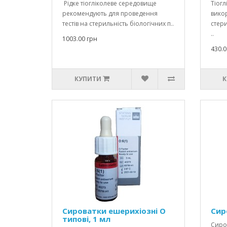
Рідке тіогліколеве середовище
Тіог
рекомендують для проведення
вико
тестів на стерильність біологічних п..
стер
..
1003.00 грн
430.0
КУПИТИ
К
Сироватки ешерихіозні О
Сир
типові, 1 мл
Сиров