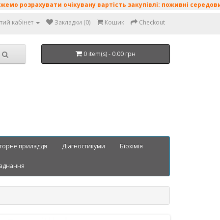
хувати очікувану вартість закупівлі: поживні середовища • диск
тий кабінет
Закладки (0)
Кошик
Checkout
0 item(s) - 0.00 грн
торне приладдя
Діагностикуми
Біохімія
аднання