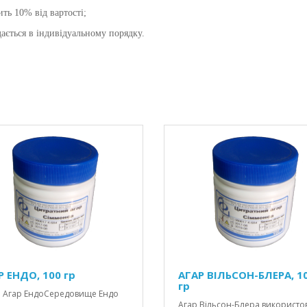
ть 10% від вартості;
ається в індивідуальному порядку.
Р ЕНДО, 100 гр
АГАР ВІЛЬСОН-БЛЕРА, 1
гр
р ЕндоСередовище Ендо
Агар Вільсон-Блера використо