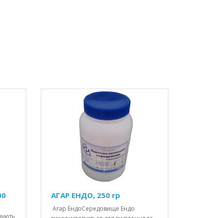
00
АГАР ЕНДО, 250 гр
Агар ЕндоСередовище Ендо
вують