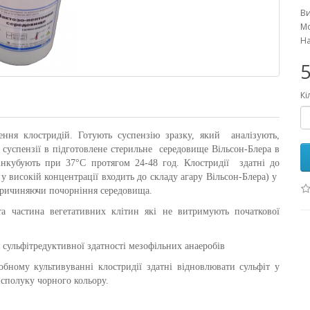
В
Мо
На
5
Кі
ення клостридій. Готують суспензію зразку, який аналізують,
 суспензії в підготовлене стерильне середовище
Вільсон-Блера
в
інкубують при 37°С протягом 24-48 год. Клостридії здатні до
у високій концентрації входить до складу агару
Вільсон-Блера
) у
 спричиняючи почорніння середовища.
 та частина вегетативних клітин які не витримують початкової
 сульфітредуктивної здатності мезофільних анаеробів
бному культивуванні клостридії здатні відновлювати сульфіт у
 сполуку чорного кольору.