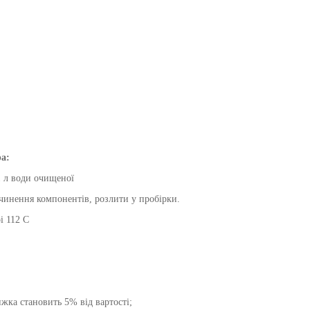
ра
:
1 л води очищеної
чинення компонентів, розлити у пробірки.
і 112 С
жка становить 5% від вартості;