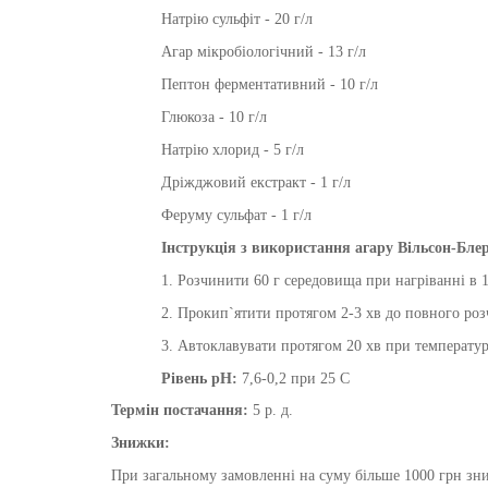
Натрію сульфіт - 20 г/л
Агар мікробіологічний - 13 г/л
Пептон ферментативний - 10 г/л
Глюкоза - 10 г/л
Натрію хлорид - 5 г/л
Дріжджовий екстракт - 1 г/л
Феруму сульфат - 1 г/л
Інструкція з використання
агару
Вільсон-Бле
1. Розчинити 60 г середовища при нагріванні в 
2. Прокип`ятити протягом 2-3 хв до повного роз
3. Автоклавувати протягом 20 хв при температур
Рівень pH:
7,6-0,2 при 25 С
Термін постачання:
5 р. д.
Знижки:
При загальному замовленні на суму більше 1000 грн зни