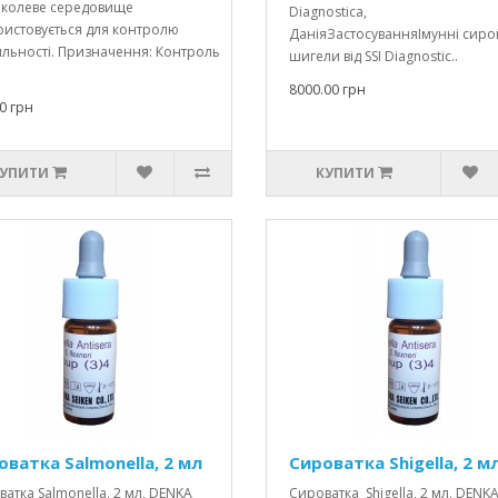
ліколеве середовище
Diagnostica,
ристовується для контролю
ДаніяЗастосуванняІмунні сиро
ильності. Призначення: Контроль
шигели від SSI Diagnostic..
8000.00 грн
0 грн
УПИТИ
КУПИТИ
оватка Salmonella, 2 мл
Сироватка Shigella, 2 м
атка Salmonella, 2 мл, DENKA
Сироватка Shigella, 2 мл, DENK