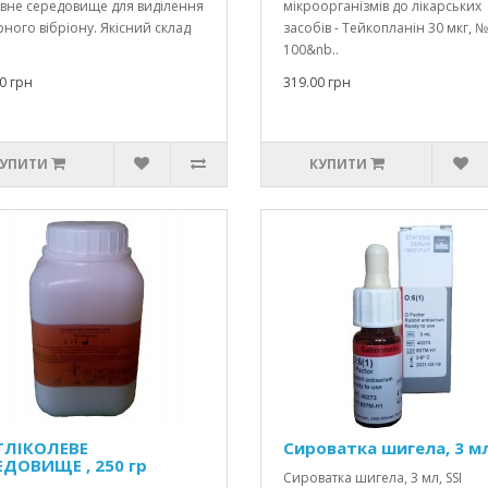
вне середовище для виділення
мікроорганізмів до лікарських
ного вібріону. Якісний склад
засобів - Тейкопланін 30 мкг, №
100&nb..
0 грн
319.00 грн
УПИТИ
КУПИТИ
ГЛІКОЛЕВЕ
Сироватка шигела, 3 м
ЕДОВИЩЕ , 250 гр
Сироватка шигела, 3 мл, SSI