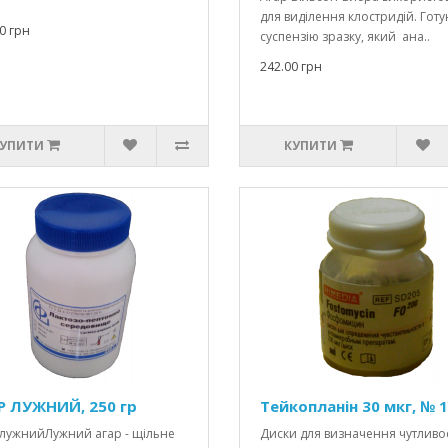
для виділення клостридій. Гот
0 грн
суспензію зразку, який ана..
242.00 грн
УПИТИ
КУПИТИ
Р ЛУЖНИЙ, 250 гр
Тейкопланін 30 мкг, № 
 лужнийЛужний агар - щільне
Диски для визначення чутливос