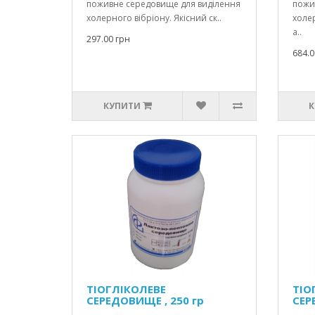
поживне середовище для виділення
пожи
холерного вібріону. Якісний ск..
холер
а..
297.00 грн
684.0
КУПИТИ
К
ТІОГЛІКОЛЕВЕ
ТІО
СЕРЕДОВИЩЕ , 250 гр
СЕР