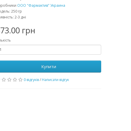
иробники
ООО "Фармактив" Украина
дель: 250 гр
явність: 2-3 дні
73.00 грн
лькість
Купити
0 відгуків
/
Написати відгук