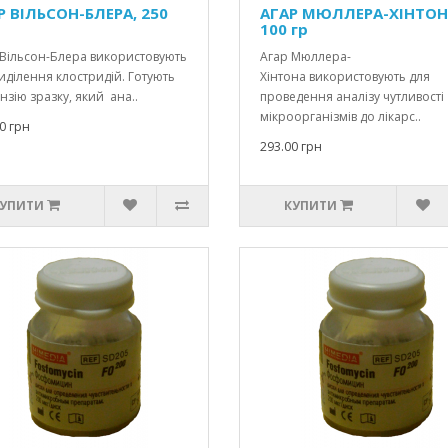
Р ВІЛЬСОН-БЛЕРА, 250
АГАР МЮЛЛЕРА-ХІНТОН
100 гр
 Вільсон-Блера використовують
Агар Мюллера-
иділення клостридій. Готують
Хінтона використовують для
нзію зразку, який ана..
проведення аналізу чутливості
мікроорганізмів до лікарс..
0 грн
293.00 грн
УПИТИ
КУПИТИ