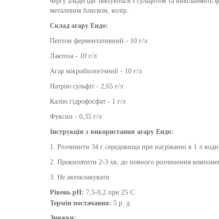
чергу альдегіди звязуються з сульфітом та вивільняють ф
металевим блиском, колір.
Склад
агару Ендо
:
Пептон ферментативний - 10 г/л
Лактоза - 10 г/л
Агар мікробіологічний - 10 г/л
Натрію сульфіт - 2,65 г/л
Калію гідрофосфат - 1 г/л
Фуксин - 0,35 г/л
Інструкція з використання
агару Ендо
:
1. Розчинити 34 г середовища при нагріванні в 1 л вод
2. Прокипятити 2-3 хв, до повного розчинення компоне
3. Не автоклавувати
Рівень pH:
7,5-0,2 при 25 С
Термін постачання:
5 р. д.
Знижки: