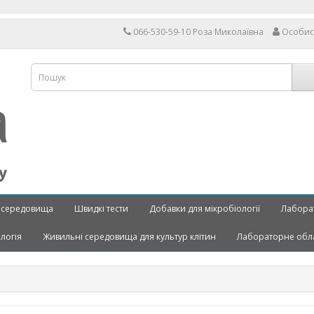
066-530-59-10 Роза Миколаївна
Особис
 середовища
Швидкі тести
Добавки для мікробіології
Лабора
ологія
Живильні середовища для культур клітин
Лабораторне обл