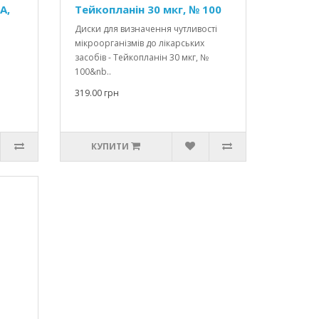
А,
Тейкопланін 30 мкг, № 100
Диски для визначення чутливості
мікроорганізмів до лікарських
засобів - Тейкопланін 30 мкг, №
100&nb..
319.00 грн
КУПИТИ