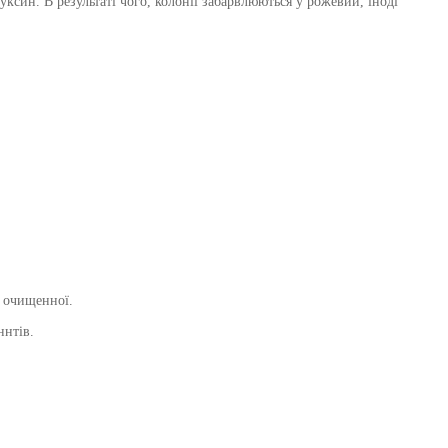
уксин. В результаті чого, колонії забарвлюються у рожевий, іноді
и очищенної.
ннтів.