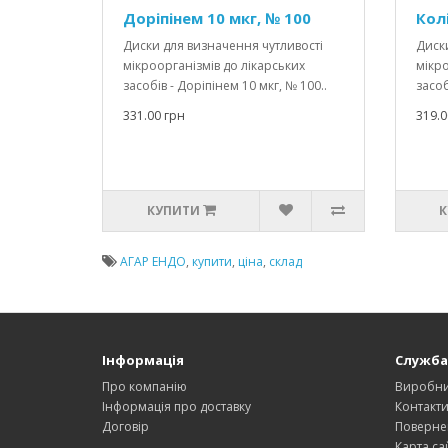
Доріпінем 10 мкг, № 100
Колі
Диски для визначення чутливості
Диски
мікроорганізмів до лікарських
мікро
засобів - Доріпінем 10 мкг, № 100..
засоб
331.00 грн
319.0
КУПИТИ
К
АГАР ЕНДО
,
купити
,
ціна
,
склад
Інформація
Служба
Про компанію
Виробн
Інформація про доставку
Контакт
Договір
Поверне
Карта са