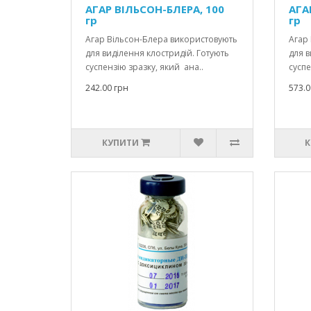
АГАР ВІЛЬСОН-БЛЕРА, 100
АГА
гр
гр
Агар Вільсон-Блера використовують
Агар
для виділення клостридій. Готують
для в
суспензію зразку, який ана..
суспе
242.00 грн
573.0
КУПИТИ
К