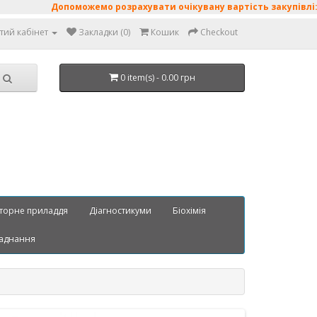
Допоможемо розрахувати очікувану вартість закупівлі: поживн
тий кабінет
Закладки (0)
Кошик
Checkout
0 item(s) - 0.00 грн
торне приладдя
Діагностикуми
Біохімія
аднання