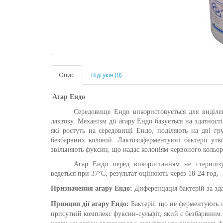
Опис
Відгуків (0)
Агар Ендо
Середовище Ендо використовується для виділен
лактозу. Механізм дії агару
Ендо
базується на здатност
які ростуть на середовищі
Ендо
, поділяють на дві гр
безбарвних колоній. Лактозоферментуючі бактерії утво
звільняють фуксин, що надає колоніям червоного кольор
Агар Ендо перед використанням не стерилізу
ведеться при 37°С, результат оцінюють через 18-24 год.
Призначення агару Ендо:
Диференцація бактерій за зд
Принцип дії
агару Ендо
:
Бактерії. що не ферментують л
присутній комплекс фуксин-сульфіт, який є безбарвним.