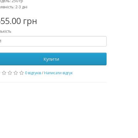
дель: 250 гр
явність: 2-3 дні
55.00 грн
лькість
Купити
0 відгуків
/
Написати відгук