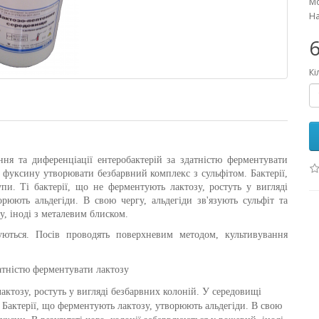
Мо
На
6
Кі
ня та диференціації ентеробактерій за здатністю ферментувати
і фуксину утворювати безбарвний комплекс з сульфітом. Бактерії,
упи. Ті бактерії, що не ферментують лактозу, ростуть у вигляді
рюють альдегіди. В свою чергу, альдегіди зв'язують сульфіт та
у, іноді з металевим блиском.
ються. Посів проводять поверхневим методом, культивування
атністю ферментувати лактозу
актозу, ростуть у вигляді безбарвних колоній. У середовищі
 Бактерії, що ферментують лактозу, утворюють альдегіди. В свою