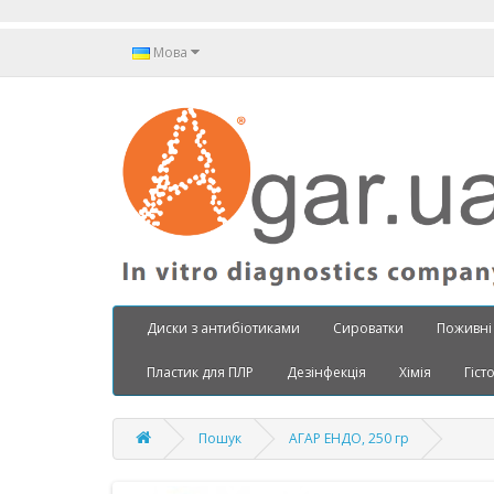
Мова
Диски з антибіотиками
Сироватки
Поживні
Пластик для ПЛР
Дезінфекція
Хімія
Гіст
Пошук
АГАР ЕНДО, 250 гр