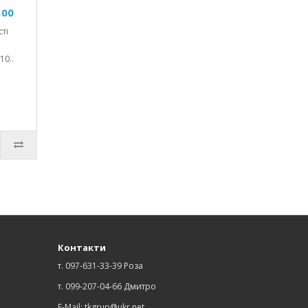
100
ті
10..
Контакти
т. 097-631-33-39 Роза
т. 099-207-04-66 Дмитро
E-Mail: tkgrup@ukr.net