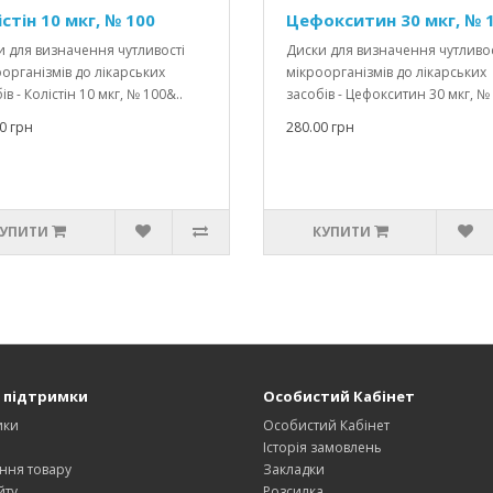
стін 10 мкг, № 100
Цефокситин 30 мкг, № 
 для визначення чутливості
Диски для визначення чутливос
організмів до лікарських
мікроорганізмів до лікарських
ів - Колістін 10 мкг, № 100&..
засобів - Цефокситин 30 мкг, № 
0 грн
280.00 грн
УПИТИ
КУПИТИ
 підтримки
Особистий Кабінет
ики
Особистий Кабінет
и
Історія замовлень
ння товару
Закладки
йту
Розсилка