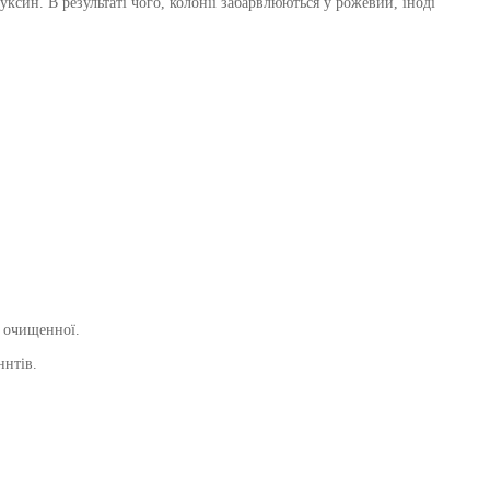
уксин. В результаті чого, колонії забарвлюються у рожевий, іноді
и очищенної.
ннтів.