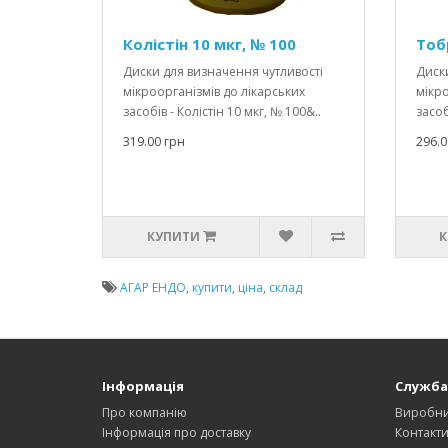
Колістін 10 мкг, № 100
Тоб
Диски для визначення чутливості
Диски
мікроорганізмів до лікарських
мікро
засобів - Колістін 10 мкг, № 100&..
засоб
319.00 грн
296.0
КУПИТИ
К
АГАР ЕНДО
,
купити
,
ціна
,
склад
Інформація
Служба
Про компанію
Виробн
Інформація про доставку
Контакт