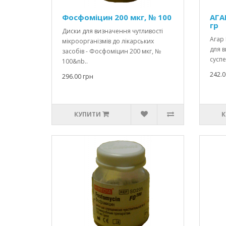
Фосфоміцин 200 мкг, № 100
АГА
гр
Диски для визначення чутливості
Агар
мікроорганізмів до лікарських
для в
засобів - Фосфоміцин 200 мкг, №
суспе
100&nb..
242.0
296.00 грн
КУПИТИ
К