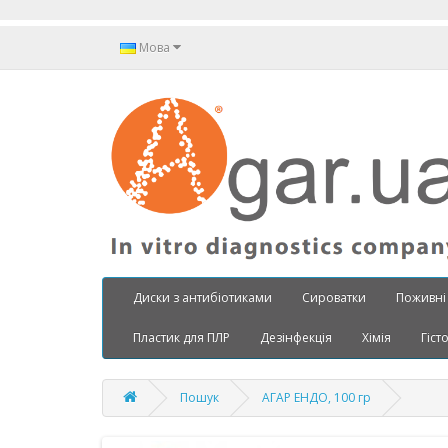
Мова
Диски з антибіотиками
Сироватки
Поживні
Пластик для ПЛР
Дезінфекція
Хімія
Гіст
Пошук
АГАР ЕНДО, 100 гр