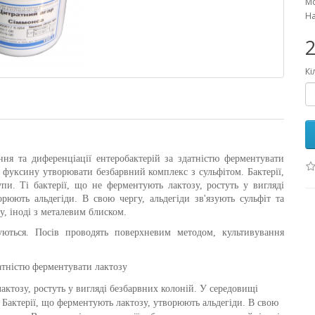
Мо
На
2
Кі
ня та диференціації ентеробактерій за здатністю ферментувати
і фуксину утворювати безбарвний комплекс з сульфітом. Бактерії,
упи. Ті бактерії, що не ферментують лактозу, ростуть у вигляді
рюють альдегіди. В свою чергу, альдегіди зв'язують сульфіт та
у, іноді з металевим блиском.
ються. Посів проводять поверхневим методом, культивування
атністю ферментувати лактозу
актозу, ростуть у вигляді безбарвних колоній. У середовищі
 Бактерії, що ферментують лактозу, утворюють альдегіди. В свою