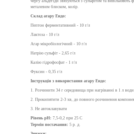
чергу альдегіди звязуються з сульфітом та вивільняють ф
металевим блиском, колір.
Склад
агару Ендо
:
Пептон ферментативний - 10 г/л
Лактоза - 10 г/л
Агар мікробіологічний - 10 г/л
Натрію сульфіт - 2,65 г/л
Калію гідрофосфат - 1 г/л
Фуксин - 0,35 г/л
Інструкція з використання
агару Ендо
:
1. Розчинити 34 г середовища при нагріванні в 1 л вод
2. Прокипятити 2-3 хв, до повного розчинення компоне
3. Не автоклавувати
Рівень pH:
7,5-0,2 при 25 С
Термін постачання:
5 р. д.
Знижки: