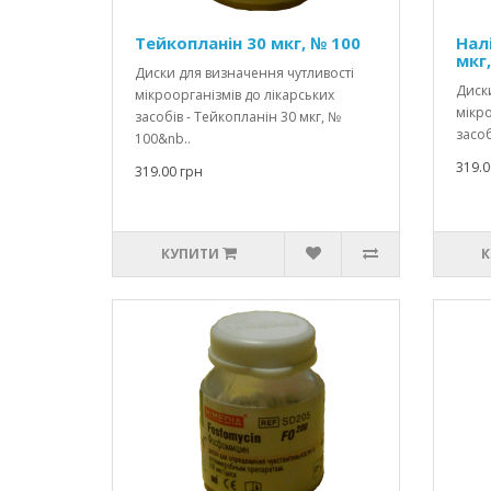
Тейкопланін 30 мкг, № 100
Нал
мкг
Диски для визначення чутливості
Диски
мікроорганізмів до лікарських
мікро
засобів - Тейкопланін 30 мкг, №
засоб
100&nb..
319.0
319.00 грн
КУПИТИ
К