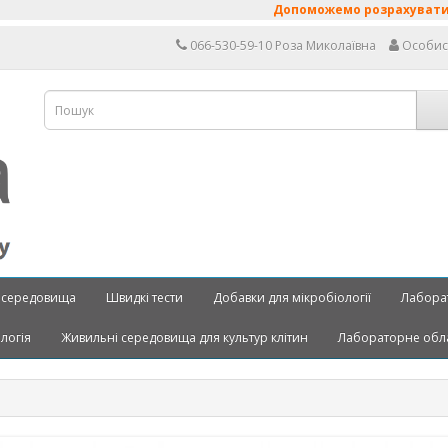
Допоможемо розрахувати очікуван
066-530-59-10 Роза Миколаївна
Особис
 середовища
Швидкі тести
Добавки для мікробіології
Лабора
ологія
Живильні середовища для культур клітин
Лабораторне обл