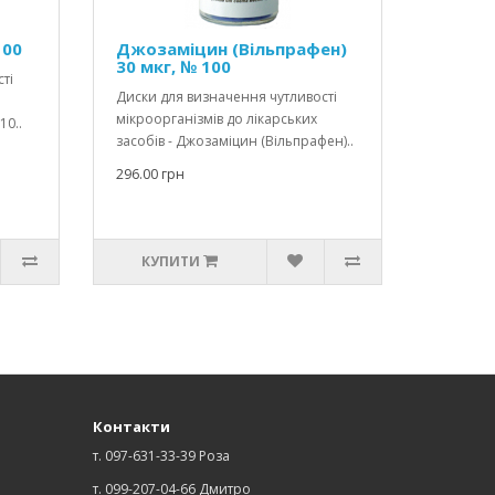
100
Джозаміцин (Вільпрафен)
30 мкг, № 100
ті
Диски для визначення чутливості
мікроорганізмів до лікарських
10..
засобів - Джозаміцин (Вільпрафен)..
296.00 грн
КУПИТИ
Контакти
т. 097-631-33-39 Роза
т. 099-207-04-66 Дмитро