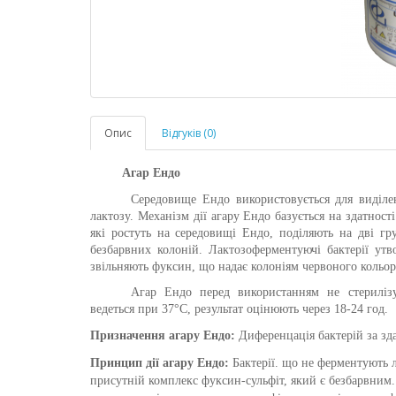
Опис
Відгуків (0)
Агар Ендо
Середовище Ендо використовується для виділен
лактозу. Механізм дії агару
Ендо
базується на здатност
які ростуть на середовищі
Ендо
, поділяють на дві гр
безбарвних колоній. Лактозоферментуючі бактерії утво
звільняють фуксин, що надає колоніям червоного кольор
Агар Ендо перед використанням не стерилізу
ведеться при 37°С, результат оцінюють через 18-24 год.
Призначення агару Ендо:
Диференцація бактерій за зд
Принцип дії
агару Ендо
:
Бактерії. що не ферментують л
присутній комплекс фуксин-сульфіт, який є безбарвним.