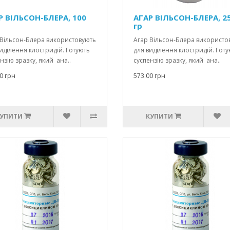
Р ВІЛЬСОН-БЛЕРА, 100
АГАР ВІЛЬСОН-БЛЕРА, 2
гр
 Вільсон-Блера використовують
Агар Вільсон-Блера використо
иділення клостридій. Готують
для виділення клостридій. Гот
нзію зразку, який ана..
суспензію зразку, який ана..
0 грн
573.00 грн
УПИТИ
КУПИТИ