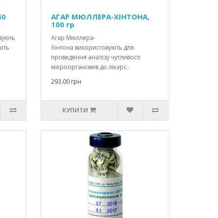
50
АГАР МЮЛЛЕРА-ХІНТОНА,
100 гр
вують
Агар Мюллера-
ують
Хінтона використовують для
проведення аналізу чутливості
мікроорганізмів до лікарс..
293.00 грн
КУПИТИ