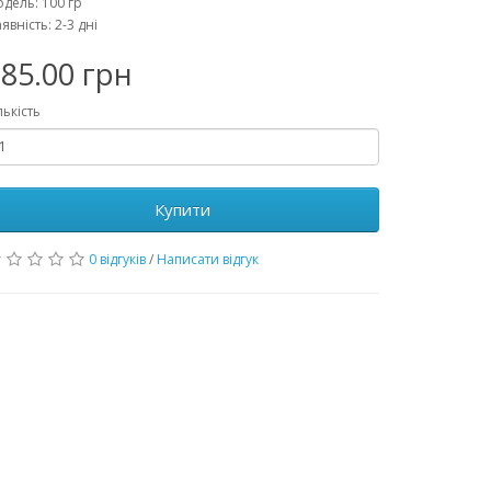
дель: 100 гр
явність: 2-3 дні
85.00 грн
лькість
Купити
0 відгуків
/
Написати відгук