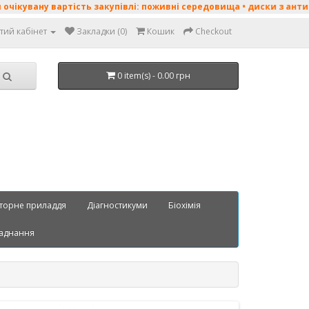
у вартість закупівлі: поживні середовища • диски з антибіотикам
тий кабінет
Закладки (0)
Кошик
Checkout
0 item(s) - 0.00 грн
торне приладдя
Діагностикуми
Біохімія
аднання