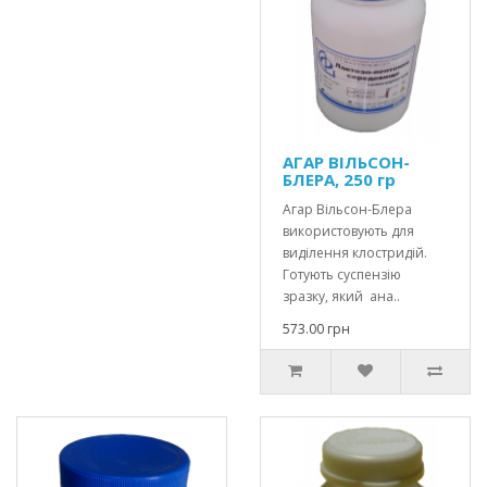
АГАР ВІЛЬСОН-
БЛЕРА, 250 гр
Агар Вільсон-Блера
використовують для
виділення клостридій.
Готують суспензію
зразку, який ана..
573.00 грн