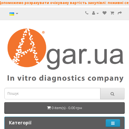
ожемо розрахувати очікувану вартість закупівлі: поживні середов
0 item(s) - 0.00 грн
Категорії