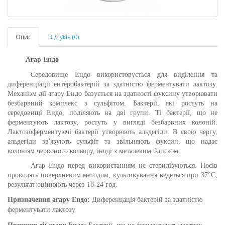
Опис
Відгуків (0)
Агар Ендо
Середовище Ендо використовується для виділення та
диференціації ентеробактерій за здатністю ферментувати лактозу.
Механізм дії агару
Ендо
базується на здатності фуксину утворювати
безбарвний комплекс з сульфітом. Бактерії, які ростуть на
середовищі
Ендо
, поділяють на дві групи. Ті бактерії, що не
ферментують лактозу, ростуть у вигляді безбарвних колоній.
Лактозоферментуючі бактерії утворюють альдегіди. В свою чергу,
альдегіди зв'язують сульфіт та звільняють фуксин, що надає
колоніям червоного кольору, іноді з металевим блиском.
Агар Ендо перед використанням не стерилізуються. Посів
проводять поверхневим методом, культивування ведеться при 37°С,
результат оцінюють через 18-24 год.
Призначення агару Ендо:
Диференцація бактерій за здатністю
ферментувати лактозу