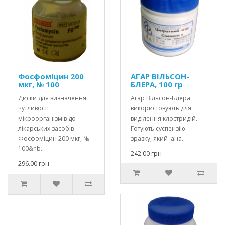
Фосфоміцин 200
АГАР ВІЛЬСОН-
мкг, № 100
БЛЕРА, 100 гр
Диски для визначення
Агар Вільсон-Блера
чутливості
використовують для
мікроорганізмів до
виділення клостридій.
лікарських засобів -
Готують суспензію
Фосфоміцин 200 мкг, №
зразку, який ана..
100&nb..
242.00 грн
296.00 грн