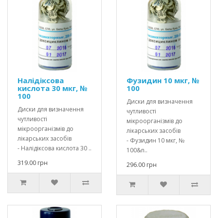
Налідіксова
Фузидин 10 мкг, №
кислота 30 мкг, №
100
100
Диски для визначення
Диски для визначення
чутливості
чутливості
мікроорганізмів до
мікроорганізмів до
лікарських засобів
лікарських засобів
- Фузидин 10 мкг, №
- Налідіксова кислота 30 ..
100&n..
319.00 грн
296.00 грн