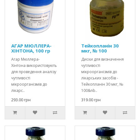
АГАР МЮЛЛЕРА-
Тейкопланін 30
ХІНТОНА, 100 гр
мкг, № 100
Агар Мюллера-
Диски для визначення
Хінтона використовують
чутливості
для проведення аналізу
мікроорганізмів до
чутливості
лікарських засобів -
мікроорганізмів до
Тейкопланін 30 мкг, №
лікарс..
100&nb..
293.00 грн
319.00 грн