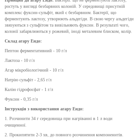
Принцип дії
агару Ендо
:
Бактерії. що не ферментують лактозу,
ростуть у вигляді безбарвних колоній. У середовищі присутній
комплекс фуксин-сульфіт, який є безбарвним. Бактерії, що
ферментують лактозу, утворюють альдегіди. В свою чергу альдегіди
звязуються з сульфітом та вивільняють фуксин. В результаті чого,
колонії забарвлюються у рожевий, іноді металевим блиском, колір.
Склад
агару Ендо
:
Пептон ферментативний - 10 г/л
Лактоза - 10 г/л
Агар мікробіологічний - 10 г/л
Натрію сульфіт - 2,65 г/л
Калію гідрофосфат - 1 г/л
Фуксин - 0,35 г/л
Інструкція з використання
агару Ендо
:
1. Розчинити 34 г середовища при нагріванні в 1 л води
очищенної.
2. Прокипятити 2-3 хв, до повного розчинення компоненнтів.